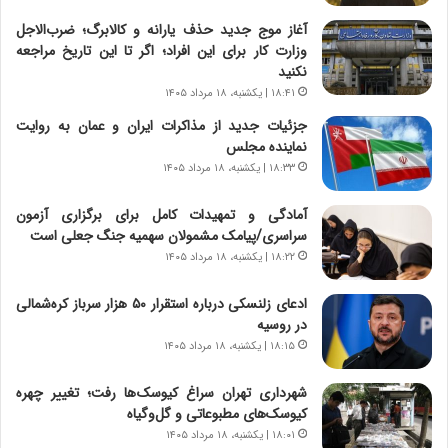
ا
خ
ن‌
ا
آغاز موج جدید حذف یارانه و کالابرگ؛ ضرب‌الاجل
خ
ی
وزارت کار برای این افراد؛ اگر تا این تاریخ مراجعه
و
ر
نکنید
د
ا
۱۸:۴۱ | یکشنبه، ۱۸ مرداد ۱۴۰۵
ر
ن
جزئیات جدید از مذاکرات ایران و عمان به روایت
و
،
نماینده مجلس
ر
ه
۱۸:۳۳ | یکشنبه، ۱۸ مرداد ۱۴۰۵
و
ی
ش
چ
آمادگی و تمهیدات کامل برای برگزاری آزمون
ن
گ
سراسری/پیامک مشمولان سهمیه جنگ جعلی است
ا
ا
س
ه
۱۸:۲۲ | یکشنبه، ۱۸ مرداد ۱۴۰۵
ت
ج
|
ز
ادعای زلنسکی درباره استقرار ۵۰ هزار سرباز کره‌شمالی
ب
ا
در روسیه
ر
ی
۱۸:۱۵ | یکشنبه، ۱۸ مرداد ۱۴۰۵
ن
ن
ا
ج
شهرداری تهران سراغ کیوسک‌ها رفت؛ تغییر چهره
م
ن
کیوسک‌های مطبوعاتی و گل‌وگیاه
ه
گ
۱۸:۰۱ | یکشنبه، ۱۸ مرداد ۱۴۰۵
ج
،