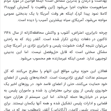
بهداشت و درمان و بدترین مشاغل است؛ اینکه قوانین در مورد مردم
سیاهپوست متفاوت اجرا می‌شود (این واقعیت با گسترش کووید۱۹
کاملا نمود پیدا کرد)، اینکه هر وقت آمریکا با یک بدبختی عمومی
مواجه می‌شود، آمریکای سیاه بیشترین آسیب را دیده است.
چرخه نابرابری، اعتراض، آشوب و واکنش محافظه‌کارانه از سال ۱۹۶۸
تاکنون در دفعات زیادی تکرار شده است. آنقدر زیاد که به راحتی
می‌توان نتیجه گرفت خشونت پلیس و نابرابری نژادی در آمریکا چنان
مشکل سختی است که قابل حل‌و‌فصل نیست. اما این بدبینی
توجیهی ندارد. ضمن اینکه غیرسازنده هم محسوب می‌شود.
فعالان این حوزه برخی مواقع این اتهام را مطرح می‌کنند که کل
سیستم عدالت کیفری نژادپرست است. اتحادیه‌های پلیس از اعضای
خود حمایت می‌کنند، حتی از اعضای فاسد خود. در روزهای اخیر یک
خودروی پلیس از روی برخی معترضان رد شده و ماموران پلیس به
مردم در خیابان‌ها حمله کرده‌اند. اما این سیستم از هزاران حوزه
قضایی و ادارات پلیس تشکیل شده و همه آنها یکسان نیستند. برای
مثال نیروی پلیس کامدن (آرکانزاس) آنقدر نامطلوب بود که در سال