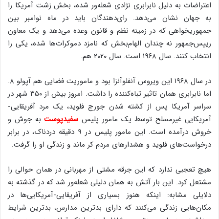
اعتراضات به دلیل نابرابری نژادی شعله‌ور شده، بخش زشت آمریکا را
به جهان نشان می‌دهد. رای‌دهندگان باید در ماه نوامبر بین
جمهوریخواهی که در زمینه نظم و قانون وعده می‌دهد و یک معاون
رییس‌جمهور نه چندان الهام‌بخش که نامزد دموکرات‌ها شده، یکی را
انتخاب کنند. سال ۱۹۶۸ است. سال ۲۰۲۰ هم.
در سال ۱۹۶۸ این ویروس آنفلوآنزا بود و ماموریت فضایی هم آپولو ۸.
اما نابرابری همان تاثیر تباه‌کننده را داشت. امروز بیش از ۳۵۰ شهر در
سراسر آمریکا پس از کشته شدن جورج فلوید، یک مرد آفریقایی-
آمریکایی غیرمسلح توسط یک مامور پلیس
سفیدپوست
به جوش و
خروش درآمده است. این مامور پلیس در ۹ دقیقه دردناک، در برابر
درخواست‌های فلوید و هشدارهای مردم کر ماند و زندگی او را گرفت.
هیچ تعجبی ندارد که این جرقه مشتی از مهربانی در همان حوالی را
مشتعل کرد. این بار آتش به همان دلیلی شعله‌ور شد که در گذشته به
دلایلی مشابه: اینکه هنوز بسیاری از آفریقایی-آمریکایی‌ها در
مکان‌هایی زندگی می‌کنند که دارای بدترین مدارس، بدترین شرایط