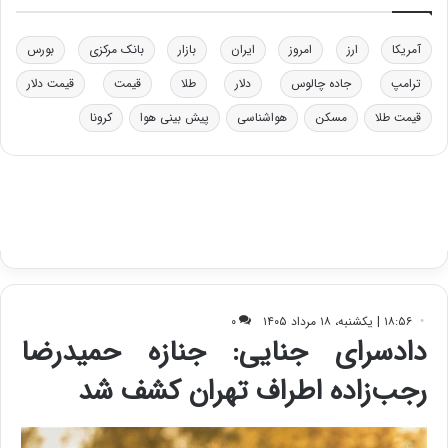
د
ر
خ
ت
آمریکا
ارز
امروز
ایران
بازار
بانک مرکزی
بورس
و
ی
د
ب
ترامپ
جاده چالوس
دلار
طلا
قیمت
قیمت دلار
ر
ا
و
ی
قیمت طلا
مسکن
هواشناسی
پیش بینی هوا
کرونا
ه
س
ا
ت
ی
د
ب
ا
ک
ی
ف
ی
ت