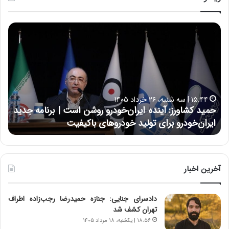
ح
ح
م
س
ی
ی
د
ن
ک
ع
ش
ل
ا
ا
۱۵:۴۴ | سه شنبه، ۲۶ خرداد ۱۴۰۵
و
ی
حمید کشاورز: آینده ایران‌خودرو روشن است | برنامه جدید
ح
ر
ی
ایران‌خودرو برای تولید خودروهای باکیفیت
ن
ز
:
:
د
آ
ر
ی
ط
ن
و
آخرین اخبار
د
ل
ه
ت
دادسرای جنایی: جنازه حمیدرضا رجب‌زاده اطراف
ا
ا
تهران کشف شد
ی
ر
ر
ی
۱۸:۵۶ | یکشنبه، ۱۸ مرداد ۱۴۰۵