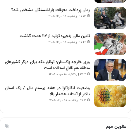
د
ن
زمان پرداخت معوقات بازنشستگان مشخص شد؟
ی
ت
۱۷:۵۱ | یکشنبه، ۱۸ مرداد ۱۴۰۵
د
و
ا
ا
ی
ن
تامین مالی زنجیره تولید از ۱۱۷ همت گذشت
ر
س
ا
ت
۱۷:۲۶ | یکشنبه، ۱۸ مرداد ۱۴۰۵
ن‌
ه
خ
د
و
ر
وزیر خارجه پاکستان: توافق مکه برای دیگر کشورهای
د
م
منطقه هم قابل استفاده است
ر
ق
۱۷:۲۱ | یکشنبه، ۱۸ مرداد ۱۴۰۵
و
ا
ب
ب
وضعیت آنفلوآنزا در هفته بیستم سال / یک استان
ر
ل
بالاتر از آستانه هشدار بالا
ا
چ
۱۷:۱۱ | یکشنبه، ۱۸ مرداد ۱۴۰۵
ی
ن
ت
ی
و
ن
ل
ق
عناوین مهم
ی
د