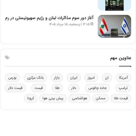
ق
ا
ب
آغاز دور سوم مذاکرات لبنان و رژیم صهیونیستی در رم
ل
۱۲:۱۵ | پنجشنبه، ۱۵ مرداد ۱۴۰۵
چ
ن
ی
ن
ق
عناوین مهم
د
ر
ت
آمریکا
ارز
امروز
ایران
بازار
بانک مرکزی
بورس
ی
ب
ترامپ
جاده چالوس
دلار
طلا
قیمت
قیمت دلار
ا
قیمت طلا
مسکن
هواشناسی
پیش بینی هوا
کرونا
ی
س
ت
د