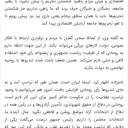
اقتصادی و عینی مردم راهبرد شکستن تحریم را پیش بگیرد، با رهبر،
جامعه، نخبگان و خبرگان حرف بزند که ما راهی نداریم جز شکستن
تحریم‌ها. باید با همان منطق برجام یعنی بازی برد برد پیش رویم تا
با لغو تحریم‌ها جامعه آرامش اقتصادی پیدا کند.
به گفته وی، از لحاظ سخن گفتن با مردم و برقراری ارتباط با افکار
عمومی، دولت کارهای بزرگی می‌تواند بکند. از این جهت انتقاد دارم
به روحانی که از ظرفیت ریاست جمهوری و پشتوانه رأی خود استفاده
کافی و حتی لازم نمی‌کند. همین ضعف باعث شده تندروها با روحیه
تهاجمی به دولت بتازند.
تاجزاده اظهار کرد: اینجا ایران است. همان طور که ترامپ آمد و به
جای تندروها رأی روحانی افزایش یافت، امروز هم می‌توانیم با وجود
ترامپ، عقلانیت را در حکومت حاکم کنیم. برای این کار لازم است
روحانی در دفاع از حقوق شهروندی، تأمین آزادی‌ها و در رأس همه در
دفاع از انتخابات آزاد موضع روشن و قاطعی بگیرد. سال آینده ما
انتخابات مجلس را داریم. رئیس جمهور درست می‌گفت یکی از
دلایلی که ترامپ مجدد ما را تحریم نفتی و بانکی کرد این بود که