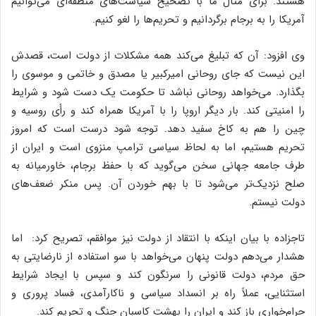
هستند. برای مثال ما با تصحیح سیاست‌های منطقه‌ای می‌توانیم
آمریکا را به برجام برگردانیم و تحریم‌ها را لغو کنیم.
وی افزود: آن که تبلیغ می‌کند همه مشکلات از دولت است، قصدش
این نیست که جای روحانی امیرکبیر یا مصدق و خاتمی و موسوی را
بگذارد. می‌خواهد روحانی نباشد تا حکومت یک دست شود و شرایط
را امنیتی کند. بار دیگر اروپا را با آمریکا همراه کند و رأی روسیه و
چین را هم به کاخ سفید دهد. توجه شود درست است که امروز
تحریم هستیم، اما به لحاظ سیاسی ترامپ منزوی است و ایران از
طرف جامعه جهانی سخن می‌گوید که با حفظ برجام، خاورمیانه به
صلح نزدیک‌تر می‌شود تا با بهم خوردن آن. پس منکر ضعف‌های
دولت نیستم.
تاجزاده با بیان اینکه با انتقاد از دولت نیز موافقم، تصریح کرد: اما
هشدار می‌دهم دولت پنهان می‌خواهد با سو استفاده از نارضایتی به
حق مردم، دولت قانونی را سرنگون کند و سپس با ایجاد شرایط
استثنایی، عملاً راه بر انسداد سیاسی و ناکارآمدی، فساد پروری و
حرام‌خواری باز کند و ایران را بهشت کاسبان جنگ و تحریم کند.