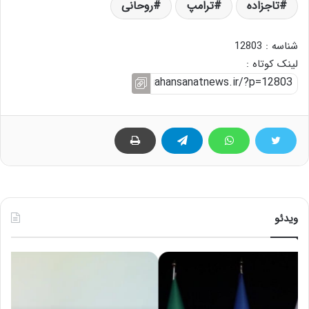
تاجزاده
ترامپ
روحانی
شناسه : 12803
لینک کوتاه :
ویدئو
ح
ه
س
ش
ی
د
ن
ا