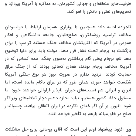
ظرفیت‌های منطقه‌ای و جهانی کشورمان، به مذاکره با آمریکا بپردازد و
تحریم‌های نفتی و بانکی را لغو کند.
تاجزاده ادامه داد: همچنین با برقراری همزمان ارتباط با دولتمردان
مخالف ترامپ، روشنفکران، صلح‌طلبان، جامعه دانشگاهی و افکار
عمومی در آمریکا که اکثریتشان مخالف جنگ هستند ترامپ را برای
بازگشت به برجام تحت فشار قرار دهد. دولت باید برای دنیا توضیح
دهد لغو برجام یعنی گام برداشتن به‌سوی جنگ. همه کسانی که در
آمریکا مخالف برجام بودند، همان کسانی بودند که از جنگ عراق
حمایت کردند. تردید ندارم در صورت بروز هر نوع جنگی آمریکا
شکست خواهد خورد، همان طور که در عراق ناکام مانده است، اما
ایران و ایرانی هم آسیب‌های جبران ناپذیر فراوانی خواهند خورد. ما
مسئول حفظ کشور هستیم، نباید اجازه دهیم دچار تلاطم‌های ویرانگر
شود. افزون بر آن اگر خدای ناکرده در ایران اتفاقی بیافتد، چشم‌انداز
صلح در خاورمیانه بازهم به تأخیر خواهد افتاد.
وی افزود: پیشنهاد اولم این است که آقای روحانی برای حل مشکلات