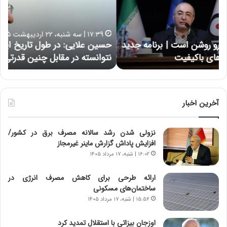
ع
ر
ل
د
ا
ر
۱۷:۳۹ | سه شنبه، ۲۲ اردیبهشت ۱۴۰۵
ی
ب
حسین علایی: در طول تاریخ ایران، هیچگاه جز این جنگ،
ه
ی
ا
نتوانسته در مقابل چنین قدرتی بایستد
ه
:
ر
د
ه
ر
خ
ط
ط
و
ر
آخرین اخبار
ل
ا
ت
ب
نزولی شدن رشد سالانه مصرف برق در کشور/
ا
ر
افزایش پاداش گزارش ماینر غیرمجاز
ر
ت
ی
و
۱۶:۰۲ | شنبه، ۱۷ مرداد ۱۴۰۵
خ
ر
ا
م
ارائه طرحی برای کاهش مصرف انرژی در
ی
د
ساختمان‌های مسکونی
ر
ر
۱۵:۵۶ | شنبه، ۱۷ مرداد ۱۴۰۵
ا
ا
ن
ق
اوزجان بیزاتی با استقلال تمدید کرد