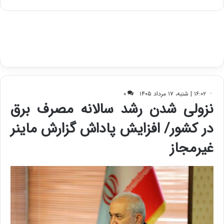
س
ت
د