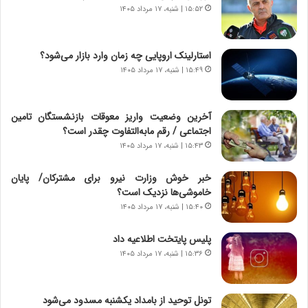
،
ت
۱۵:۵۲ | شنبه، ۱۷ مرداد ۱۴۰۵
ه
ص
ی
ا
چ
د
استارلینک اروپایی چه زمان وارد بازار می‌شود؟
گ
ا
۱۵:۴۹ | شنبه، ۱۷ مرداد ۱۴۰۵
ا
ی
ه
ر
ج
ا
آخرین وضعیت واریز معوقات بازنشستگان تامین
ز
ن
اجتماعی / رقم مابه‌التفاوت چقدر است؟
ا
|
ی
۱۵:۴۳ | شنبه، ۱۷ مرداد ۱۴۰۵
ا
ن
ع
ج
ت
خبر خوش وزارت نیرو برای مشترکان/ پایان
ن
م
خاموشی‌ها نزدیک است؟
گ
ا
۱۵:۴۰ | شنبه، ۱۷ مرداد ۱۴۰۵
،
د
ن
م
پلیس پایتخت اطلاعیه داد
ت
ر
۱۵:۳۶ | شنبه، ۱۷ مرداد ۱۴۰۵
و
د
ا
م
ن
ه
تونل توحید از بامداد یکشنبه مسدود می‌شود
س
ن