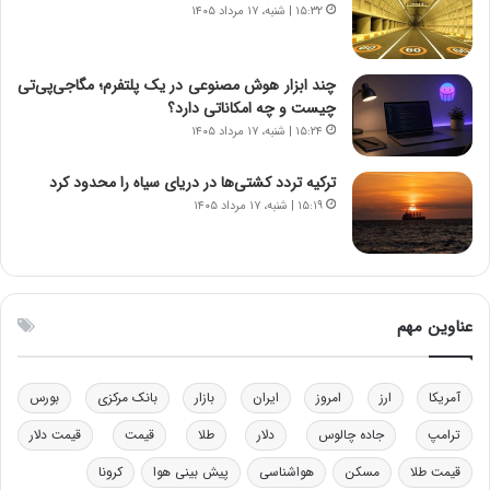
۱۵:۳۲ | شنبه، ۱۷ مرداد ۱۴۰۵
ت
و
ه
ز
د
ا
چند ابزار هوش مصنوعی در یک پلتفرم؛ مگاجی‌پی‌تی
ر
ز
چیست و چه امکاناتی دارد؟
م
ب
۱۵:۲۴ | شنبه، ۱۷ مرداد ۱۴۰۵
ق
ی
ا
ن
ب
ن
ترکیه تردد کشتی‌ها در دریای سیاه را محدود کرد
ل
ر
۱۵:۱۹ | شنبه، ۱۷ مرداد ۱۴۰۵
چ
ف
ن
ت
ی
ه
ن
ا
ق
س
عناوین مهم
د
ت
ر
ت
آمریکا
ارز
امروز
ایران
بازار
بانک مرکزی
بورس
ی
ب
ترامپ
جاده چالوس
دلار
طلا
قیمت
قیمت دلار
ا
قیمت طلا
مسکن
هواشناسی
پیش بینی هوا
کرونا
ی