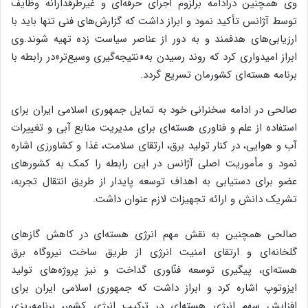
وی همچنین درادامه برلزوم اجرای حرفه‌ای و غیرطرفدارانه وظایف
توسط آژانس تأکید نمود و ابراز داشت که گزارش‌های فنی تنها باید با
ارزیابی‌های هدفمند و به ‌دور از عناصر سیاست زده تهیه شوند.وی
ابراز امیدواری کرد که روند رسیدن به«نتیجه‌گیری وسیع‌تر»در رابطه با
برنامه هسته‌ای کشورمان تسریع گردد.
صالحی در ادامه سخنرانی خود به تمایل جمهوری اسلامی ایران برای
استفاده از علم و فناوری هسته‌ای برای مدیریت منابع آبی و تغییرات
آب و هوایی، در کنار تولید برق، ارتقای سلامت، غذا و کشاورزی اشاره
نمود و مأموریت اصلی آژانس در این رابطه را کمک به کشورهای
عضو برای دستیابی به اهداف توسعه پایدار از طریق انتقال تجربه،
تشریک دانش و ارائه تجهیزات لازم عنوان داشت.
صالحی همچنین به نقش مهم انرژی هسته‌ای در کاهش گازهای
گلخانه‌ای و ارتقای امنیت انرژی از طریق ساخت نیروگاه برق
هسته‌ای، پیگیری توسعه فنّاوری گداخت و نیز پروژه‌های تولید
ایزوتوپ اشاره کرد و ابراز داشت که جمهوری اسلامی ایران برای
افزایش سهم انرژی هسته‌ای در ترکیب انرژی کشور، برنامه‌ریزی