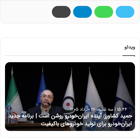
ویدئو
ح
م
ی
د
ک
ش
ا
۱۵:۴۴ | سه شنبه، ۲۶ خرداد ۱۴۰۵
و
حمید کشاورز: آینده ایران‌خودرو روشن است | برنامه جدید
ر
ایران‌خودرو برای تولید خودروهای باکیفیت
ز
:
آ