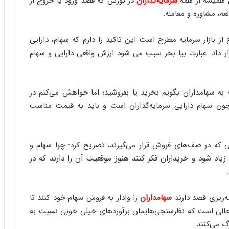
 همیشه از همه
سرمایه‌گذاران
در بورس که قصد ورود یا خروج از
ا
عه، مشاوره و معامله.
ب
ر
ن
 از بازار سرمایه مطرح است این تاکید را دارم که سهام، دارایی
د
ار داد. عبارت بیا بخر سبب می شود ارزش واقعی دارایی و سهام
ه
ب
ز
ر
 به سهامداران بگویم بخرید یا بفروشید؛ اما خواهش می‌کنم در
گ
چون سهام دارایی سرمایه‌گذاران است و باید به قیمت مناسب
؟
ی که در صف‌های فروش قرار می‌گیرند، تصریح کرد: چرا سهام و
یاد شود و خریداران فکر کنند هنوز موقعیت آن را دارند که در
مه‌ریزی قصد دارند
سهامداران
را وادار به فروش سهام خود کنند تا
ر حالی است که نظرسنجی‌هایمان برآوردهای خیلی خوبی نسبت به
گ می‌کنند.