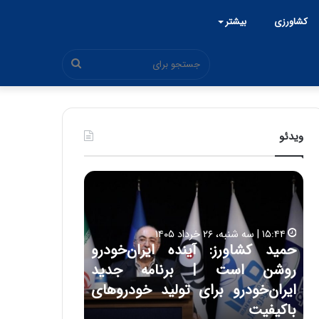
کشاورزی
بیشتر
جستجو
برای
ویدئو
ح
ح
م
س
ی
ی
د
ن
۱۵:۴۴ | سه شنبه، ۲۶ خرداد ۱۴۰۵
ک
ع
حمید کشاورز: آینده ایران‌خودرو
ش
ل
۱۷:۳۹ | سه شنبه، ۲۲ اردیبهشت ۱۴۰۵
روشن است | برنامه جدید
حسین علایی: 
ا
ا
و
ی
ه
ایران‌خودرو برای تولید خودروهای
هیچگاه جز ای
ر
ی
باکیفیت
مقابل چنین ق
ز
: