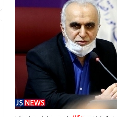
ا
و
ر
م
ی
ا
ن
ه
؛
ب
ا
ز
ن
د
ه
پ
ن
ه
ا
ن
ی