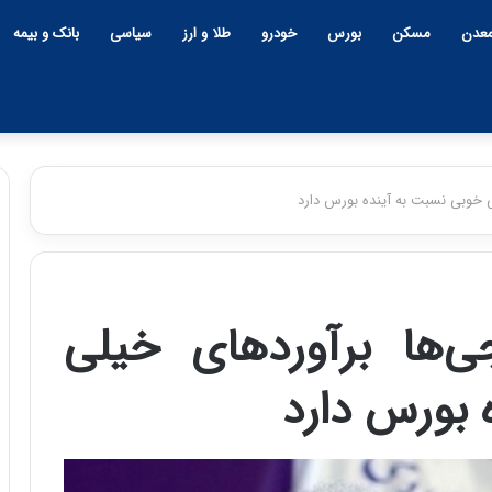
عدن
مسکن
بورس
خودرو
طلا و ارز
سیاسی
بانک و بیمه
ی خوبی نسبت به آینده بورس دارد
چ
ی
ن
جی‌ها برآوردهای خیلی
و
ب
 بورس دارد
ح
ر
۱۲:۱۸ | دوشنبه، ۱۸ اسفند ۱۴۰۴
ا
چین و بحران خاورمیانه؛ بازند
ن
پنهان یا برنده بزرگ؟
خ