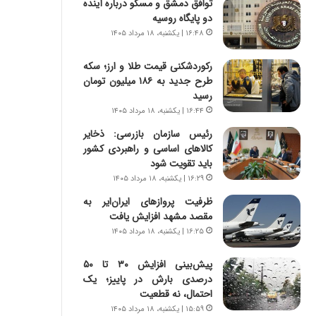
توافق دمشق و مسکو درباره آینده
س
ه
دو پایگاه روسیه
ت
ج
|
ز
۱۶:۴۸ | یکشنبه، ۱۸ مرداد ۱۴۰۵
ب
ا
ر
ی
رکوردشکنی قیمت طلا و ارز؛ سکه
ن
ن
طرح جدید به ۱۸۶ میلیون تومان
ا
ج
رسید
م
ن
۱۶:۴۴ | یکشنبه، ۱۸ مرداد ۱۴۰۵
ه
گ
رئیس سازمان بازرسی: ذخایر
ج
،
کالاهای اساسی و راهبردی کشور
د
ن
باید تقویت شود
ی
ت
۱۶:۲۹ | یکشنبه، ۱۸ مرداد ۱۴۰۵
د
و
ا
ا
ظرفیت پروازهای ایران‌ایر به
ی
ن
مقصد مشهد افزایش یافت
ر
س
۱۶:۲۵ | یکشنبه، ۱۸ مرداد ۱۴۰۵
ا
ت
ن‌
ه
پیش‌بینی افزایش ۳۰ تا ۵۰
خ
د
درصدی بارش در پاییز؛ یک
و
ر
احتمال، نه قطعیت
د
م
۱۵:۵۹ | یکشنبه، ۱۸ مرداد ۱۴۰۵
ر
ق