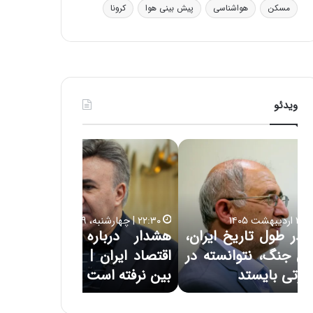
ی
مسکن
هواشناسی
پیش بینی هوا
کرونا
ف
ی
ت