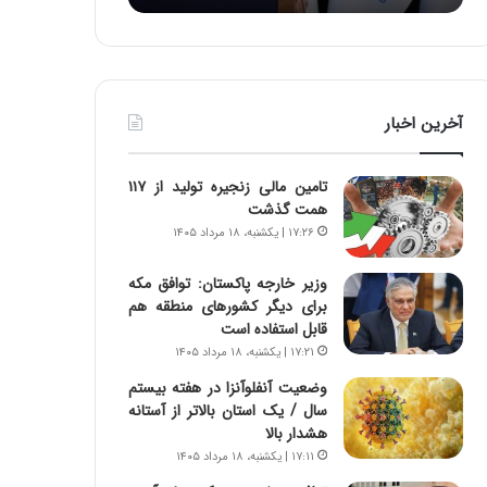
:
د
آ
ر
ی
ط
ن
و
د
ل
آخرین اخبار
ه
ت
ا
ا
ی
ر
تامین مالی زنجیره تولید از ۱۱۷
ر
ی
همت گذشت
ا
خ
۱۷:۲۶ | یکشنبه، ۱۸ مرداد ۱۴۰۵
ن‌
ا
خ
ی
وزیر خارجه پاکستان: توافق مکه
و
ر
برای دیگر کشورهای منطقه هم
د
ا
قابل استفاده است
ر
ن
۱۷:۲۱ | یکشنبه، ۱۸ مرداد ۱۴۰۵
و
،
ر
ه
وضعیت آنفلوآنزا در هفته بیستم
و
ی
سال / یک استان بالاتر از آستانه
ش
چ
هشدار بالا
ن
گ
۱۷:۱۱ | یکشنبه، ۱۸ مرداد ۱۴۰۵
ا
ا