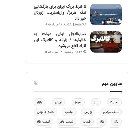
و
ا
۵ شرط بزرگ ایران برای بازگشایی
ب
ب
تنگه هرمز/ وال‌استریت ژورنال
ر
ل
خبر داد
ا
چ
۱۵:۵۳ | یکشنبه، ۱۸ مرداد ۱۴۰۵
ی
ن
ضرب‌الاجل نهایی دولت به
ت
ی
خانوارها / یارانه و کالابرگ این
و
ن
افراد قطع می‌شود
ل
ق
۱۵:۴۷ | یکشنبه، ۱۸ مرداد ۱۴۰۵
ی
د
د
ر
خ
ت
و
ی
د
ب
عناوین مهم
ر
ا
و
ی
ه
س
ا
ت
آمریکا
ارز
امروز
ایران
بازار
ی
د
بانک مرکزی
بورس
ترامپ
جاده چالوس
ب
ا
دلار
طلا
قیمت
قیمت دلار
قیمت طلا
ک