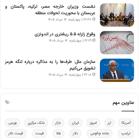
ی
ن
نشست وزیران خارجه مصر، ترکیه، پاکستان و
ر
س
عربستان با محوریت تحولات منطقه
ا
ت
۲۲:۳۸ | چهارشنبه، ۱۴ مرداد ۱۴۰۵
ن‌
ه
خ
د
وقوع زلزله ۵.۵ ریشتری در اندونزی
و
ر
۲۲:۲۹ | چهارشنبه، ۱۴ مرداد ۱۴۰۵
د
م
ر
ق
و
ا
ب
ب
سازمان ملل: طرف‌ها را به مذاکره درباره تنگه هرمز
ر
ل
تشویق می‌کنیم
ا
چ
۲۲:۱۸ | چهارشنبه، ۱۴ مرداد ۱۴۰۵
ی
ن
ت
ی
و
ن
ل
ق
عناوین مهم
ی
د
د
ر
خ
ت
آمریکا
ارز
امروز
ایران
بازار
بانک مرکزی
بورس
و
ی
د
ب
ترامپ
جاده چالوس
دلار
طلا
قیمت
قیمت دلار