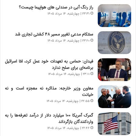
ر
ن
راز رنگ آبی در صندلی های هواپیما چیست؟
و
،
۲۳:۳۱ | چهارشنبه، ۱۴ مرداد ۱۴۰۵
ر
ه
و
ی
ش
چ
سنتکام مدعی تغییر مسیر ۴۸ کشتی تجاری شد
ن
گ
۲۳:۲۰ | چهارشنبه، ۱۴ مرداد ۱۴۰۵
ا
ا
س
ه
ت
ج
فیدان: حماس به تعهدات خود عمل کرد، امّا اسرائیل
|
ز
برنامه‌ای برای صلح ندارد
ب
ا
ر
۲۳:۱۱ | چهارشنبه، ۱۴ مرداد ۱۴۰۵
ی
ن
ن
ا
ج
معاون وزیر خارجه: مذاکره نه معجزه است و نه
م
ن
خیانت
ه
گ
۲۲:۵۵ | چهارشنبه، ۱۴ مرداد ۱۴۰۵
ج
،
د
ن
گمرک آمریکا ۱۰۰ میلیارد دلار از درآمد تعرفه‌ها را به
ی
ت
واردکنندگان بازگرداند
د
و
۲۲:۴۶ | چهارشنبه، ۱۴ مرداد ۱۴۰۵
ا
ا