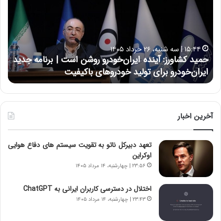
ی
ی
د
ن
ک
ع
ش
ل
ا
ا
۱۵:۴۴ | سه شنبه، ۲۶ خرداد ۱۴۰۵
و
ی
حمید کشاورز: آینده ایران‌خودرو روشن است | برنامه جدید
ح
ر
ی
ایران‌خودرو برای تولید خودروهای باکیفیت
ن
ز
:
:
د
آ
ر
ی
ط
ن
و
آخرین اخبار
د
ل
ه
ت
تعهد دبیرکل ناتو به تقویت سیستم های دفاع هوایی
ا
ا
اوکراین
ی
ر
ر
ی
۲۳:۵۶ | چهارشنبه، ۱۴ مرداد ۱۴۰۵
ا
خ
ن‌
ا
اختلال در دسترسی کاربران ایرانی به ChatGPT
خ
ی
۲۳:۴۳ | چهارشنبه، ۱۴ مرداد ۱۴۰۵
و
ر
د
ا