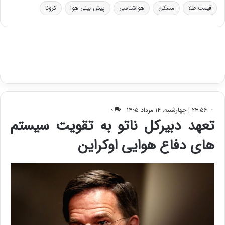
ر
ا
قیمت طلا
مسکن
هواشناسی
پیش بینی هوا
کرونا
و
ی
ه
س
ا
ت
ی
د
ب
ا
ک
ی
ف
ی
ت