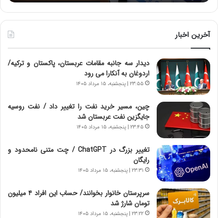
:
د
آ
ر
ی
ط
ن
و
آخرین اخبار
د
ل
ه
ت
دیدار سه جانبه مقامات عربستان، پاکستان و ترکیه/
ا
ا
اردوغان به آنکارا می رود
ی
ر
ر
ی
۲۳:۵۵ | پنجشنبه، ۱۵ مرداد ۱۴۰۵
ا
خ
ن‌
ا
چین، مسیر خرید نفت را تغییر داد / نفت روسیه
خ
ی
جایگزین نفت عربستان شد
و
ر
۲۳:۴۵ | پنجشنبه، ۱۵ مرداد ۱۴۰۵
د
ا
ر
ن
تغییر بزرگ در ChatGPT / چت متنی نامحدود و
و
،
رایگان
ر
ه
۲۳:۳۱ | پنجشنبه، ۱۵ مرداد ۱۴۰۵
و
ی
ش
چ
سرپرستان خانوار بخوانند/ حساب این افراد ۴ میلیون
ن
گ
تومان شارژ شد
ا
ا
۲۳:۲۲ | پنجشنبه، ۱۵ مرداد ۱۴۰۵
س
ه