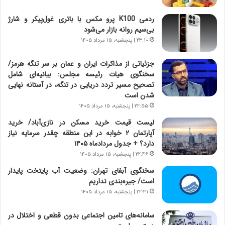
ت
ج
ردمی K100 پرو مکس با باتری غول‌پیکر و شارژ
|
ز
بی‌سیم روانه بازار می‌شود
ب
ا
ر
۲۳:۱۰ | پنجشنبه، ۱۵ مرداد ۱۴۰۵
ی
ن
ن
ا
ج
جزئیاتی از مذاکرات ایران و عمان بر سر تنگه هرمز/
م
ن
سخنگوی هیات رئیسه مجلس: بیانیه‌ای شامل
ه
گ
تصحیح مسیر تردد دریایی در تنگه، در آستانه نهایی
ج
،
شدن است
د
ن
۲۲:۵۵ | پنجشنبه، ۱۵ مرداد ۱۴۰۵
ی
ت
لیست قیمت خرید مسکن در نازی‌آباد/ خرید
د
و
آپارتمان ۲ خوابه در این منطقه چقدر سرمایه نیاز
ا
ا
دارد؟ + جدول مردادماه ۱۴۰۵
ی
ن
۲۲:۴۶ | پنجشنبه، ۱۵ مرداد ۱۴۰۵
ر
س
ا
ت
سخنگوی آبفای تهران: وضعیت آب پایتخت پایدار
ن‌
ه
است/ جیره‌بندی نداریم
خ
د
۲۲:۳۱ | پنجشنبه، ۱۵ مرداد ۱۴۰۵
و
ر
د
م
سامانه‌های تامین اجتماعی بدون قطعی و اختلال در
ر
ق