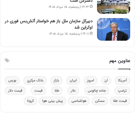
دسترس است
و
ا
۲۲:۲۲ | پنجشنبه، ۱۵ مرداد ۱۴۰۵
ب
ب
ر
ل
دبیرکل سازمان ملل باز هم خواستار آتش‌بس فوری در
ا
چ
اوکراین شد
ی
ن
۲۲:۱۱ | پنجشنبه، ۱۵ مرداد ۱۴۰۵
ت
ی
و
ن
ل
ق
ی
د
عناوین مهم
د
ر
خ
ت
و
ی
د
ب
آمریکا
ارز
امروز
ایران
بازار
بانک مرکزی
بورس
ر
ا
ترامپ
جاده چالوس
دلار
طلا
قیمت
قیمت دلار
و
ی
ه
س
قیمت طلا
مسکن
هواشناسی
پیش بینی هوا
کرونا
ا
ت
ی
د
ب
ا
ک