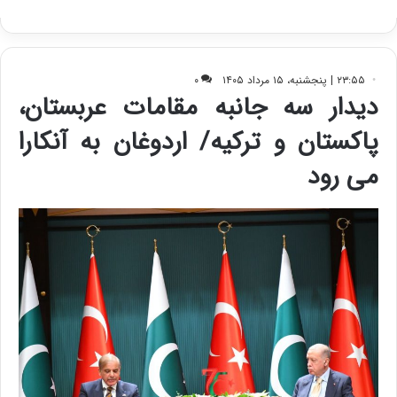
ی
ف
ی
ت