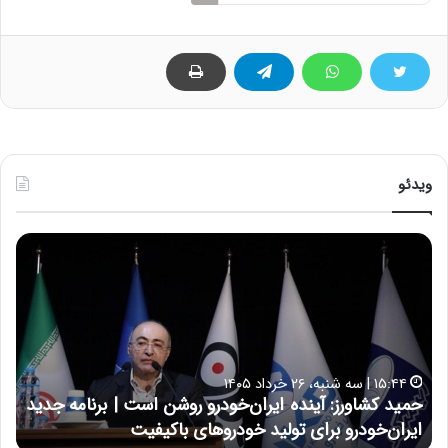
ویدئو
ح
ح
م
س
ی
ی
د
ن
ک
ع
ش
ل
ا
ا
۱۵:۴۴ | سه شنبه، ۲۶ خرداد ۱۴۰۵
و
ی
حمید کشاورز: آینده ایران‌خودرو روشن است | برنامه جدید
ح
ر
ی
ایران‌خودرو برای تولید خودروهای باکیفیت
ن
ز
: