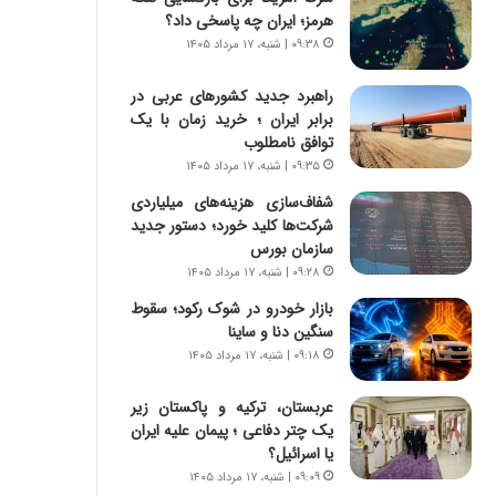
س
ه
هرمز؛ ایران چه پاسخی داد؟
ت
ج
۰۹:۳۸ | شنبه، ۱۷ مرداد ۱۴۰۵
|
ز
ب
ا
راهبرد جدید کشورهای عربی در
ر
ی
برابر ایران ؛ خرید زمان با یک
ن
ن
توافق نامطلوب
ا
ج
م
۰۹:۳۵ | شنبه، ۱۷ مرداد ۱۴۰۵
ن
ه
گ
شفاف‌سازی هزینه‌های میلیاردی
ج
،
شرکت‌ها کلید خورد؛ دستور جدید
د
ن
سازمان بورس
ی
ت
۰۹:۲۸ | شنبه، ۱۷ مرداد ۱۴۰۵
د
و
ا
بازار خودرو در شوک رکود؛ سقوط
ا
ی
سنگین دنا و ساینا
ن
ر
س
۰۹:۱۸ | شنبه، ۱۷ مرداد ۱۴۰۵
ا
ت
ن‌
ه
عربستان، ترکیه و پاکستان زیر
خ
د
یک چتر دفاعی ؛ پیمان علیه ایران
و
ر
یا اسرائیل؟
د
م
۰۹:۰۹ | شنبه، ۱۷ مرداد ۱۴۰۵
ر
ق