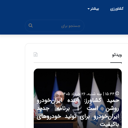
کشاورزی
بیشتر
جستجو
برای
ویدئو
ح
ح
م
س
ی
ی
د
ن
۱۵:۴۴ | سه شنبه، ۲۶ خرداد ۱۴۰۵
ک
ع
حمید کشاورز: آینده ایران‌خودرو
ش
ل
۱۷:۳۹ | سه شنبه، ۲۲ اردیبهشت ۱۴۰۵
روشن است | برنامه جدید
حسین علایی: 
ا
ا
و
ی
ه
ایران‌خودرو برای تولید خودروهای
هیچگاه جز ای
ر
ی
باکیفیت
مقابل چنین ق
ز
: