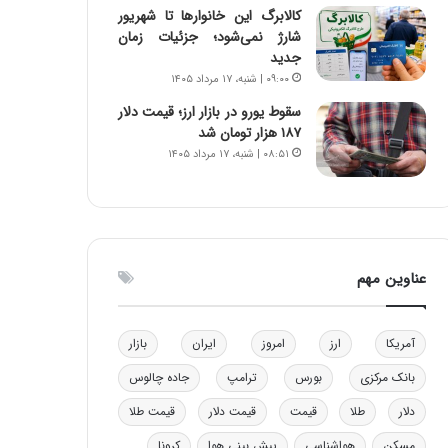
کالابرگ این خانوارها تا شهریور
و
ا
شارژ نمی‌شود؛ جزئیات زمان
ب
ب
جدید
ر
ل
۰۹:۰۰ | شنبه، ۱۷ مرداد ۱۴۰۵
ا
چ
ی
ن
سقوط یورو در بازار ارز؛ قیمت دلار
ت
ی
۱۸۷ هزار تومان شد
و
ن
۰۸:۵۱ | شنبه، ۱۷ مرداد ۱۴۰۵
ل
ق
ی
د
د
ر
خ
ت
و
ی
د
ب
عناوین مهم
ر
ا
و
ی
ه
س
آمریکا
ارز
امروز
ایران
بازار
ا
ت
ی
د
بانک مرکزی
بورس
ترامپ
جاده چالوس
ب
دلار
طلا
قیمت
قیمت دلار
قیمت طلا
ا
ک
مسکن
هواشناسی
پیش بینی هوا
کرونا