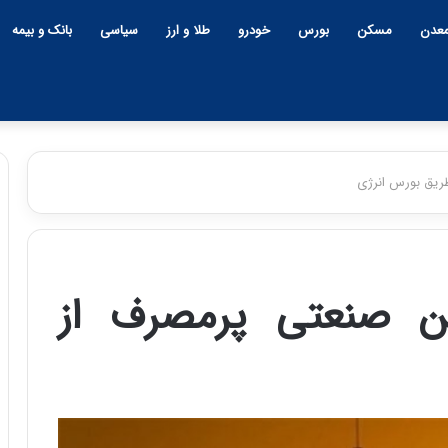
عدن
مسکن
بورس
خودرو
طلا و ارز
سیاسی
بانک و بیمه
ریق بورس انرژی
چ
ی
ن
ن صنعتی پرمصرف از
و
ب
ح
ر
۱۲:۱۸ | دوشنبه، ۱۸ اسفند ۱۴۰۴
ا
چین و بحران خاورمیانه؛ بازند
ن
پنهان یا برنده بزرگ؟
خ