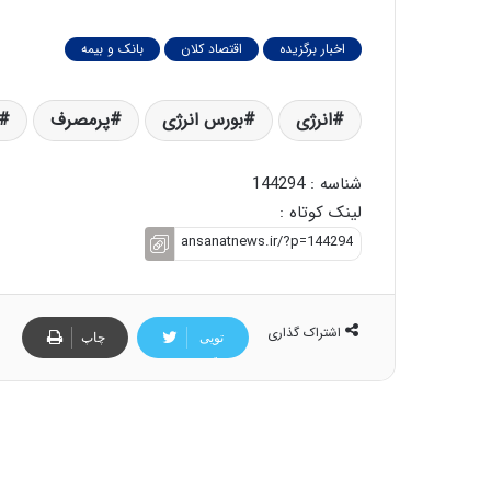
اخبار برگزیده
اقتصاد کلان
بانک و بیمه
انرژی
بورس انرژی
پرمصرف
شناسه : 144294
لینک کوتاه :
اشتراک گذاری
تویی
چاپ
تر