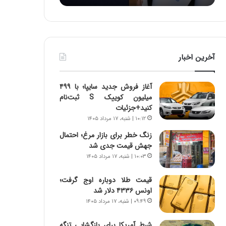
:
د
آ
ر
ی
ط
ن
و
د
ل
آخرین اخبار
ه
ت
ا
ا
ی
ر
آغاز فروش جدید سایپا؛ با ۴۹۹
ر
ی
میلیون کوییک S ثبت‌نام
ا
خ
کنید+جزئیات
ن‌
ا
۱۰:۱۲ | شنبه، ۱۷ مرداد ۱۴۰۵
خ
ی
و
ر
زنگ خطر برای بازار مرغ؛ احتمال
د
ا
جهش قیمت جدی شد
ر
ن
۱۰:۰۳ | شنبه، ۱۷ مرداد ۱۴۰۵
و
،
ر
ه
قیمت طلا دوباره اوج گرفت؛
و
ی
اونس ۴۳۳۶ دلار شد
ش
چ
۰۹:۴۹ | شنبه، ۱۷ مرداد ۱۴۰۵
ن
گ
ا
ا
شرط آمریکا برای بازگشایی تنگه