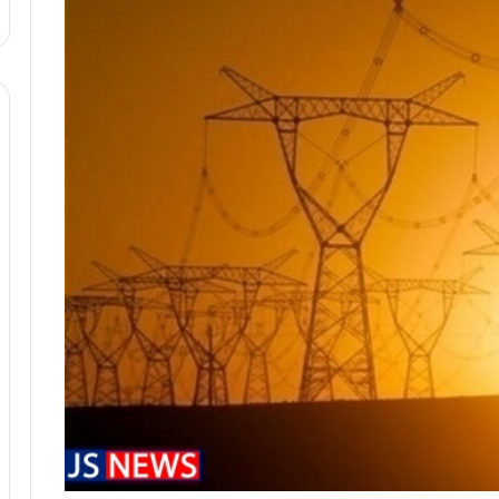
ا
و
ر
م
ی
ا
ن
ه
؛
ب
ا
ز
ن
د
ه
پ
ن
ه
ا
ن
ی