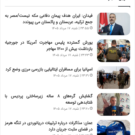
ا
ا
ب
ز
فیدان: ایران هدف پیمان دفاعی مکه نیست/مصر به
ر
س
جمع ترکیه، عربستان و پاکستان می پیوندد
ت
ا
و
خ
۲۳:۵۵ | شنبه، ۱۷ مرداد ۱۴۰۵
ر
ت
م
م
یورش گسترده پلیس مهاجرت آمریکا در جورجیا؛
د
ا
بازداشت بیش از ۱۲۰۰ مهاجر
ر
ن‌
۲۳:۴۳ | شنبه، ۱۷ مرداد ۱۴۰۵
ا
ه
ق
ا
اسپانیا برای مسافران ایتالیایی بازرسی مرزی وضع کرد
ت
ی
۲۳:۳۱ | شنبه، ۱۷ مرداد ۱۴۰۵
ص
ا
ا
ت
د
ا
گشایش گره‌های ۸ ساله زیرساختی پردیس با
ا
ق
شتابدهی توسعه
ی
ا
۲۳:۲۰ | شنبه، ۱۷ مرداد ۱۴۰۵
ر
ی
ا
ر
عمان: مذاکرات درباره ترتیبات دریانوردی در تنگه هرمز
ن
ا
در فضای مثبت جریان دارد
|
ن