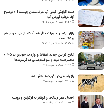
ا
۲۲:۵۴ | شنبه، ۱۷ مرداد ۱۴۰۵
د
ع
ر
ت
پ
علت افزایش قبض آب در تابستان چیست؟ / توضیح
م
ی
آبفا درباره قبوض آب
ا
ح
۲۲:۴۶ | شنبه، ۱۷ مرداد ۱۴۰۵
د
م
م
ل
بازار برنج و حبوبات داغ شد / کالا از نیاز مردم هم
ر
ه
بیشتر است
د
آ
۲۲:۳۷ | شنبه، ۱۷ مرداد ۱۴۰۵
م
م
ه
ر
ابلاغ قوانین جدید اسقاط و واردات خودرو در ۱۴۰۵/
ن
ی
محدودیت تردد و سوخت‌رسانی به فرسوده‌ها
و
ک
۲۲:۲۶ | شنبه، ۱۷ مرداد ۱۴۰۵
ز
ا
ا
ی
راز راه‌راه بودن گورخرها فاش شد
ز
ی
۲۲:۱۸ | شنبه، ۱۷ مرداد ۱۴۰۵
ب
–
ی
ص
ن
ه
ن
ی
احتمال سفر ویتکاف و کوشنر به اوکراین و روسیه
ر
و
۲۲:۱۰ | شنبه، ۱۷ مرداد ۱۴۰۵
ف
ن