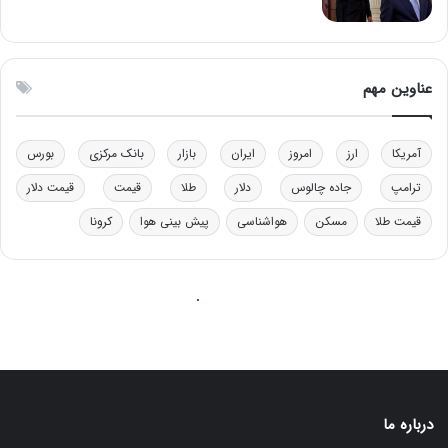
ت
ی
ه
|
ا
د
س
ب
عناوین مهم
ت
ی
ر
ک
آمریکا
ارز
امروز
ایران
بازار
بانک مرکزی
بورس
ل
ا
ترامپ
جاده چالوس
دلار
طلا
قیمت
قیمت دلار
ت
قیمت طلا
مسکن
هواشناسی
پیش بینی هوا
کرونا
ا
ق
ا
ی
ر
ا
ن
:
ا
ت
درباره ما
ا