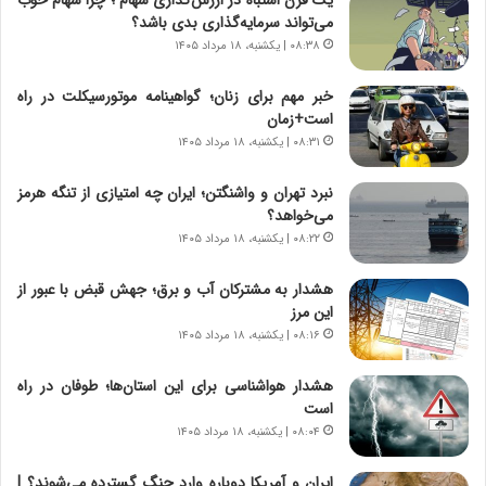
گ
ا
می‌تواند سرمایه‌گذاری بدی باشد؟
ا
ی
۰۸:۳۸ | یکشنبه، ۱۸ مرداد ۱۴۰۵
ه
ر
ج
ا
خبر مهم برای زنان؛ گواهینامه موتورسیکلت در راه
ز
ن
است+زمان
ا
|
ی
۰۸:۳۱ | یکشنبه، ۱۸ مرداد ۱۴۰۵
ا
ن
ع
ج
ت
نبرد تهران و واشنگتن؛ ایران چه امتیازی از تنگه هرمز
ن
م
می‌خواهد؟
گ
ا
۰۸:۲۲ | یکشنبه، ۱۸ مرداد ۱۴۰۵
،
د
ن
م
هشدار به مشترکان آب و برق؛ جهش قبض با عبور از
ت
ر
این مرز
و
د
۰۸:۱۶ | یکشنبه، ۱۸ مرداد ۱۴۰۵
ا
م
ن
ه
هشدار هواشناسی برای این استان‌ها؛ طوفان در راه
س
ن
است
ت
و
۰۸:۰۴ | یکشنبه، ۱۸ مرداد ۱۴۰۵
ه
ز
د
ا
ایران و آمریکا دوباره وارد جنگ گسترده می‌شوند؟ |