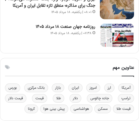
ر
ز
جنگ برای مذاکره؛ منطق تازه تقابل ایران و آمریکا
م
ب
۰۸:۰۱ | یکشنبه، ۱۸ مرداد ۱۴۰۵
ق
ی
ا
ن
ب
ن
روزنامه جهان صنعت ۱۸ مرداد ۱۴۰۵
ل
ر
۰۷:۳۸ | یکشنبه، ۱۸ مرداد ۱۴۰۵
چ
ف
ن
ت
ی
ه
ن
ا
ق
س
عناوین مهم
د
ت
ر
ت
آمریکا
ارز
امروز
ایران
بازار
بانک مرکزی
بورس
ی
ب
ترامپ
جاده چالوس
دلار
طلا
قیمت
قیمت دلار
ا
قیمت طلا
مسکن
هواشناسی
پیش بینی هوا
کرونا
ی
س
ت
د