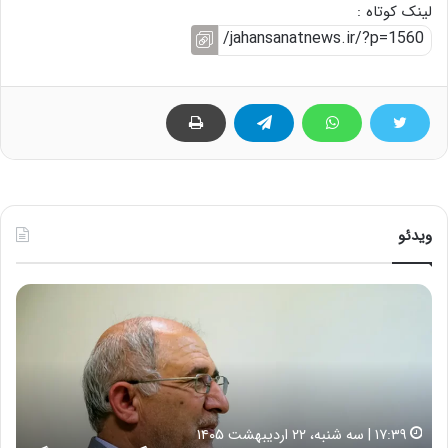
لینک کوتاه :
ویدئو
ح
ه
س
ش
ی
د
ن
ا
ع
ر
ل
د
ا
ر
۱۷:۳۹ | سه شنبه، ۲۲ اردیبهشت ۱۴۰۵
ی
ب