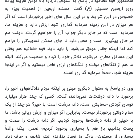
سخنگوی قوه قضائیه در پاسخ به سئوالی درباره بالا بودن هزینه پیاده
روی اربعین حسینی (ع) گفت: مسئله اربعین از اهمیت ویژه به
خصوص در این شرایط و در این سال های اخیر برخوردار است که اگر
هر میزان در این زمینه سرمایه گذاری شود ارزش دارد و هزینه ها،
سرمایه است که در جای دیگر جواب آن را خواهیم گرفت. دولت هم
در حال پیگیری است و سعی دارد تا جای ممکن تسهیلاتی را فراهم
کند اما اینکه چقدر موفق می‌شود را باید دید. قوه قضائیه هم وقتی
این مسائل مطرح می‌شود، تلاش خود را کرده و صحبت می‌کند. البته
ما هم از تنگاهای دولت و تنگناهای ارزی غافل نیستیم و اگر در اینجا
هزینه شود، قطعاً سرمایه گذاری است.
وی در پاسخ به سئوال دیگری مبنی بر اینکه مردم دادگاههای اخیر را،
برخورد با دانه درشت‌ها نمی‌دانند، گفت: کسی که چند هزار میلیارد
تومان گردش حسابش است، دانه درشت است یا خیر؟ هر چند از یک
مقام دولتی برخوردار نیست. بنابراین اگر میزان و ارزش ریالی باشد، ما
با خیلی از دانه درشت‌ها برخورد کردیم. اگر دانه درشت را سمت و
پست بدانیم، باز هم با بسیاری برخورد کردیم؛ ضمن اینکه واقعاً
بسیاری از مسئولان بزرگ ما فساد ندارند؛ البته شایعه و حرف زیاد