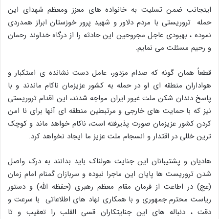
اینجانب ضمن تسلیت به خانواده های معزز ومعظم شهدای این
حمله تروریستی با مردم دلاور و شهید پرور خوزستان ابراز همدردی
نموده ، بهبودی عاجل مجروحین این حادثه را از درگاه خداوند رحمان
و رحیم مسئلت می نمایم.
قطعاً همان گونه که صدام مزدور، عامل دست نشانده ی استکبار و
هواداران منطقه ای او در حمله به کشور عزیزمان ناکام ماندند و با
پاسخ دندان شکن ملت غیور ایران مواجه شدند، این اقدام تروریستی
نیز که با حمایت های خارجی و مرتبطین منطقه ای آنها برای نا امن
کردن کشور عزیزمان صورت پذیرفته است، ناکام خواهد ماند و کوچک
ترین خللی در اقتدار و انسجام ملت عزیز ما ایجاد نخواهد کرد.
هادیان و پشتیبانان این جنایت هولناک باید بدانند به درک واصل
شدن تروریست ها پایان این ماجرا نبوده و سربازان گمنام امام زمان
(عج) در اطاعت از فرمان مقام معظم رهبری (حفظه الله) و دستور
ریاست محترم جمهوری و با همکاری نهاد های اطلاعاتی با سرعت و
دقت ، دنباله های این جنایتکاران قسی القلب را تعقیب و تا