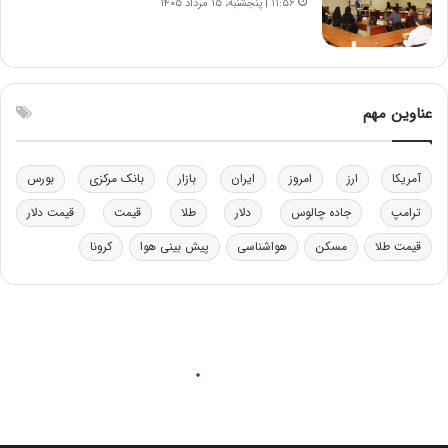
ر
ل
۱۱:۵۶ | پنجشنبه، ۱۵ مرداد ۱۴۰۵
ا
چ
ی
ن
ت
ی
و
ن
ل
ق
عناوین مهم
ی
د
د
ر
خ
ت
آمریکا
ارز
امروز
ایران
بازار
بانک مرکزی
بورس
و
ی
د
ب
ترامپ
جاده چالوس
دلار
طلا
قیمت
قیمت دلار
ر
ا
قیمت طلا
مسکن
هواشناسی
پیش بینی هوا
کرونا
و
ی
ه
س
ا
ت
ی
د
ب
ا
ک
ی
ف
ی