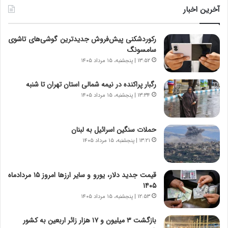
ن
و
آخرین اخبار
د
ل
ه
ت
رکوردشکنی پیش‌فروش جدیدترین گوشی‌های تاشوی
ا
ا
سامسونگ
ی
ر
ر
ی
۱۳:۵۲ | پنجشنبه، ۱۵ مرداد ۱۴۰۵
ا
خ
ن‌
ا
رگبار پراکنده در نیمه شمالی استان تهران تا شنبه
خ
ی
۱۳:۳۴ | پنجشنبه، ۱۵ مرداد ۱۴۰۵
و
ر
د
ا
ر
ن
حملات سنگین اسرائیل به لبنان
و
،
۱۳:۲۱ | پنجشنبه، ۱۵ مرداد ۱۴۰۵
ر
ه
و
ی
ش
چ
قیمت جدید دلار، یورو و سایر ارزها امروز ۱۵ مردادماه
ن
گ
۱۴۰۵
ا
ا
۱۲:۵۳ | پنجشنبه، ۱۵ مرداد ۱۴۰۵
س
ه
ت
ج
بازگشت ۳ میلیون و ۱۷ هزار زائر اربعین به کشور
|
ز