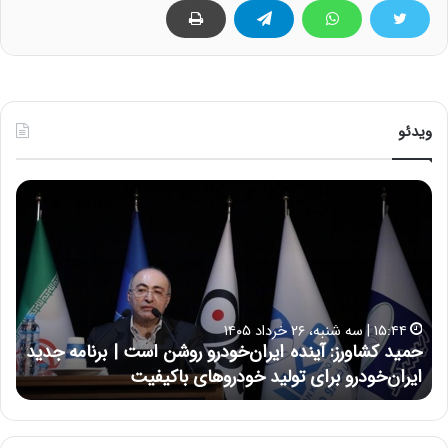
ویدئو
ح
ح
م
س
ی
ی
د
ن
ک
ع
ش
ل
ا
ا
۱۵:۴۴ | سه شنبه، ۲۶ خرداد ۱۴۰۵
و
ی
حمید کشاورز: آینده ایران‌خودرو روشن است | برنامه جدید
ح
ر
ی
ایران‌خودرو برای تولید خودروهای باکیفیت
ن
ز
:
:
د
آ
ر
ی
ط