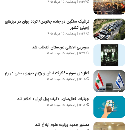
ب
۱۲:۴۳ | پنجشنبه، ۱۵ مرداد ۱۴۰۵
ا
ر
ی
ن
ن
ا
ج
ترافیک سنگین در جاده چالوس/ تردد روان در مرزهای
م
ن
زمینی کشور
ه
گ
۱۲:۳۶ | پنجشنبه، ۱۵ مرداد ۱۴۰۵
ج
،
د
ن
سرمربی الاهلی عربستان انتخاب شد
ی
ت
۱۲:۲۴ | پنجشنبه، ۱۵ مرداد ۱۴۰۵
د
و
ا
ا
ی
ن
آغاز دور سوم مذاکرات لبنان و رژیم صهیونیستی در رم
ر
س
۱۲:۱۵ | پنجشنبه، ۱۵ مرداد ۱۴۰۵
ا
ت
ن‌
ه
خ
د
جزئیات فعال‌سازی «کیف پول ایران» اعلام شد
و
ر
۱۲:۰۶ | پنجشنبه، ۱۵ مرداد ۱۴۰۵
د
م
ر
ق
و
ا
ب
ب
دستور جدید وزارت علوم ابلاغ شد