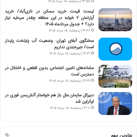
د
ن
۲۲:۵۵ | پنجشنبه، ۱۵ مرداد ۱۴۰۵
ی
ت
لیست قیمت خرید مسکن در نازی‌آباد/ خرید
د
و
آپارتمان ۲ خوابه در این منطقه چقدر سرمایه نیاز
ا
ا
دارد؟ + جدول مردادماه ۱۴۰۵
ی
ن
۲۲:۴۶ | پنجشنبه، ۱۵ مرداد ۱۴۰۵
ر
س
ا
ت
سخنگوی آبفای تهران: وضعیت آب پایتخت پایدار
ن‌
ه
است/ جیره‌بندی نداریم
خ
د
۲۲:۳۱ | پنجشنبه، ۱۵ مرداد ۱۴۰۵
و
ر
د
م
سامانه‌های تامین اجتماعی بدون قطعی و اختلال در
ر
ق
دسترس است
و
ا
۲۲:۲۲ | پنجشنبه، ۱۵ مرداد ۱۴۰۵
ب
ب
ر
ل
دبیرکل سازمان ملل باز هم خواستار آتش‌بس فوری در
ا
چ
اوکراین شد
ی
ن
۲۲:۱۱ | پنجشنبه، ۱۵ مرداد ۱۴۰۵
ت
ی
و
ن
ل
ق
ی
د
عناوین مهم
د
ر