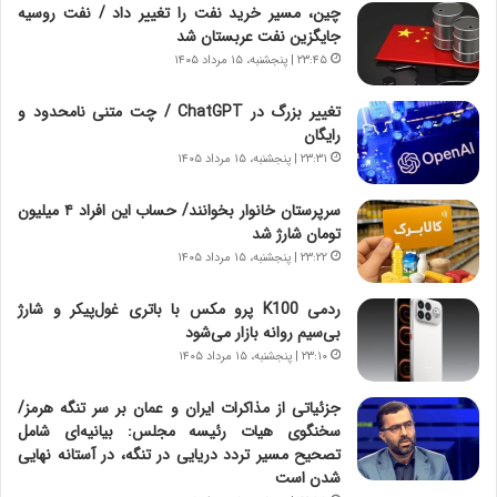
ن‌
ا
چین، مسیر خرید نفت را تغییر داد / نفت روسیه
خ
ی
جایگزین نفت عربستان شد
و
ر
۲۳:۴۵ | پنجشنبه، ۱۵ مرداد ۱۴۰۵
د
ا
ر
ن
تغییر بزرگ در ChatGPT / چت متنی نامحدود و
و
،
رایگان
ر
ه
۲۳:۳۱ | پنجشنبه، ۱۵ مرداد ۱۴۰۵
و
ی
ش
چ
سرپرستان خانوار بخوانند/ حساب این افراد ۴ میلیون
ن
گ
تومان شارژ شد
ا
ا
۲۳:۲۲ | پنجشنبه، ۱۵ مرداد ۱۴۰۵
س
ه
ت
ج
ردمی K100 پرو مکس با باتری غول‌پیکر و شارژ
|
ز
بی‌سیم روانه بازار می‌شود
ب
ا
ر
۲۳:۱۰ | پنجشنبه، ۱۵ مرداد ۱۴۰۵
ی
ن
ن
ا
ج
جزئیاتی از مذاکرات ایران و عمان بر سر تنگه هرمز/
م
ن
سخنگوی هیات رئیسه مجلس: بیانیه‌ای شامل
ه
گ
تصحیح مسیر تردد دریایی در تنگه، در آستانه نهایی
ج
،
شدن است