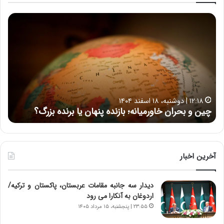
ح
ح
م
س
ی
ی
د
ن
ک
ع
ش
ل
ا
ا
۱۵:۴۴ | سه شنبه، ۲۶ خرداد ۱۴۰۵
و
ی
حمید کشاورز: آینده ایران‌خودرو روشن است | برنامه جدید
ح
ر
ی
ایران‌خودرو برای تولید خودروهای باکیفیت
ن
ز
:
:
د
آ
ر
ی
ط
ن
و
آخرین اخبار
د
ل
ه
ت
دیدار سه جانبه مقامات عربستان، پاکستان و ترکیه/
ا
ا
اردوغان به آنکارا می رود
ی
ر
ر
ی
۲۳:۵۵ | پنجشنبه، ۱۵ مرداد ۱۴۰۵
ا
خ