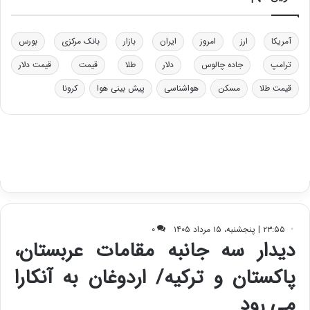
خ
ت
و
ی
د
ب
آمریکا
ارز
امروز
ایران
بازار
بانک مرکزی
بورس
ر
ا
ترامپ
جاده چالوس
دلار
طلا
قیمت
قیمت دلار
و
ی
ه
س
قیمت طلا
مسکن
هواشناسی
پیش بینی هوا
کرونا
ا
ت
ی
د
ب
ا
ک
ی
ف
ی
ت