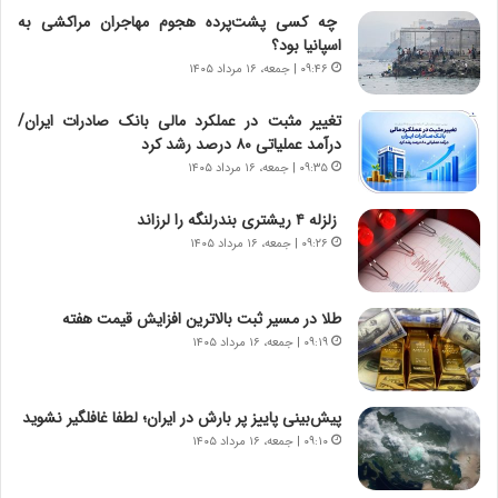
ا
م
چه کسی پشت‌پرده هجوم مهاجران مراکشی به
ی
د
اسپانیا بود؟
ر
ر
۰۹:۴۶ | جمعه، ۱۶ مرداد ۱۴۰۵
ا
ا
ن
ق
تغییر مثبت در عملکرد مالی بانک صادرات ایران/
،
ت
درآمد عملیاتی ۸۰ درصد رشد کرد
ه
ص
۰۹:۳۵ | جمعه، ۱۶ مرداد ۱۴۰۵
ی
ا
چ
د
زلزله ۴ ریشتری بندرلنگه را لرزاند
گ
ا
۰۹:۲۶ | جمعه، ۱۶ مرداد ۱۴۰۵
ا
ی
ه
ر
ج
ا
طلا در مسیر ثبت بالاترین افزایش قیمت هفته
ز
ن
ا
۰۹:۱۹ | جمعه، ۱۶ مرداد ۱۴۰۵
|
ی
ا
ن
ع
ج
ت
پیش‌بینی پاییز پر بارش در ایران؛ لطفا غافلگیر نشوید
ن
م
۰۹:۱۰ | جمعه، ۱۶ مرداد ۱۴۰۵
گ
ا
،
د