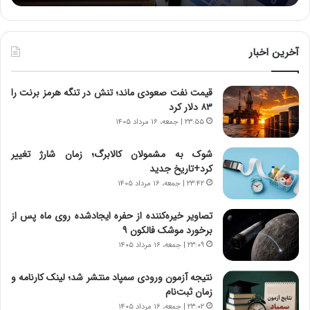
:
د
آ
ر
ی
ط
ن
و
آخرین اخبار
د
ل
ه
ت
قیمت نفت صعودی ماند؛ تنش در تنگه هرمز برنت را
ا
ا
۸۳ دلار کرد
ی
ر
ر
ی
۲۳:۵۵ | جمعه، ۱۶ مرداد ۱۴۰۵
ا
خ
ن‌
ا
شوک به مشمولان کالابرگ؛ زمان شارژ تغییر
خ
ی
کرد+تاریخ جدید
و
ر
۲۳:۴۲ | جمعه، ۱۶ مرداد ۱۴۰۵
د
ا
ر
ن
تصاویر خیره‌کننده از حفره ایجادشده روی ماه پس از
و
،
برخورد موشک فالکون ۹
ر
ه
۲۳:۰۹ | جمعه، ۱۶ مرداد ۱۴۰۵
و
ی
ش
چ
نتیجه آزمون ورودی سمپاد منتشر شد؛ لینک کارنامه و
ن
گ
زمان ثبت‌نام
ا
ا
۲۳:۰۲ | جمعه، ۱۶ مرداد ۱۴۰۵