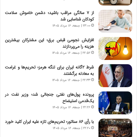
س
ه
ت
ج
از ۷ سالگی مراقب باشید؛ دشمن خاموش سلامت
|
ز
کودکان شناسایی شد
ب
ا
ر
۲۳:۰۰ | جمعه، ۱۶ مرداد ۱۴۰۵
ی
ن
ن
ا
ج
افزایش نجومی قبض برق؛ این مشترکان بیشترین
م
ن
هزینه را می‌پردازند
ه
گ
۲۲:۵۲ | جمعه، ۱۶ مرداد ۱۴۰۵
ج
،
د
ن
شرط ۲گانه ایران برای تنگه هرمز؛ تحریم‌ها و غرامت
ی
ت
به معادله برگشتند
د
و
۲۲:۳۳ | جمعه، ۱۶ مرداد ۱۴۰۵
ا
ا
ی
ن
پرونده پول‌های نفتی جنجالی شد؛ وزیر نفت در
ر
س
یک‌قدمی استیضاح
ا
ت
۲۲:۲۶ | جمعه، ۱۶ مرداد ۱۴۰۵
ن‌
ه
خ
د
با رأی ۸۶ سناتور؛ تحریم‌های تازه علیه ایران کلید خورد
و
ر
۲۲:۲۰ | جمعه، ۱۶ مرداد ۱۴۰۵
د
م
ر
ق