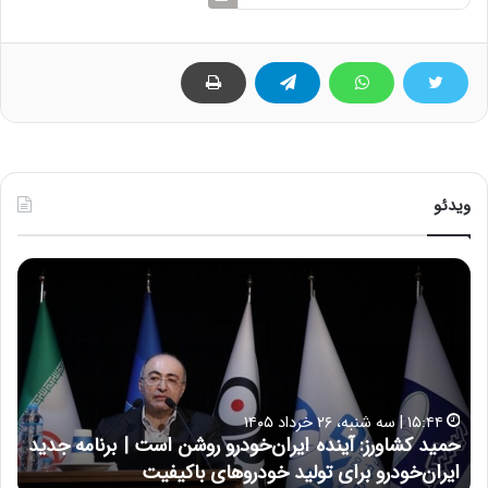
ویدئو
ح
ح
م
س
ی
ی
د
ن
ک
ع
ش
ل
ا
ا
۱۵:۴۴ | سه شنبه، ۲۶ خرداد ۱۴۰۵
و
ی
حمید کشاورز: آینده ایران‌خودرو روشن است | برنامه جدید
ح
ر
ی
ایران‌خودرو برای تولید خودروهای باکیفیت
ن
ز
: