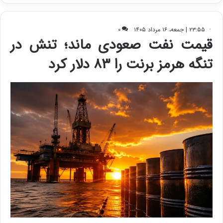
ی
ف
ی
ت