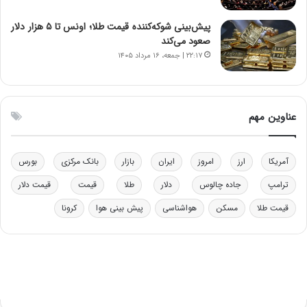
و
ا
ب
ب
پیش‌بینی شوکه‌کننده قیمت طلا؛ اونس تا ۵ هزار دلار
ر
ل
صعود می‌کند
ا
چ
۲۲:۱۷ | جمعه، ۱۶ مرداد ۱۴۰۵
ی
ن
ت
ی
و
ن
ل
ق
عناوین مهم
ی
د
د
ر
خ
ت
آمریکا
ارز
امروز
ایران
بازار
بانک مرکزی
بورس
و
ی
د
ب
ترامپ
جاده چالوس
دلار
طلا
قیمت
قیمت دلار
ر
ا
قیمت طلا
مسکن
هواشناسی
پیش بینی هوا
کرونا
و
ی
ه
س
ا
ت
ی
د
ب
ا
ک