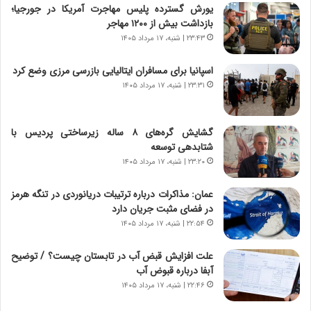
ن‌
ا
یورش گسترده پلیس مهاجرت آمریکا در جورجیا؛
خ
ی
بازداشت بیش از ۱۲۰۰ مهاجر
و
ر
۲۳:۴۳ | شنبه، ۱۷ مرداد ۱۴۰۵
د
ا
ر
ن
اسپانیا برای مسافران ایتالیایی بازرسی مرزی وضع کرد
و
،
۲۳:۳۱ | شنبه، ۱۷ مرداد ۱۴۰۵
ر
ه
و
ی
ش
چ
گشایش گره‌های ۸ ساله زیرساختی پردیس با
ن
گ
شتابدهی توسعه
ا
ا
۲۳:۲۰ | شنبه، ۱۷ مرداد ۱۴۰۵
س
ه
ت
ج
عمان: مذاکرات درباره ترتیبات دریانوردی در تنگه هرمز
|
ز
در فضای مثبت جریان دارد
ب
ا
ر
۲۲:۵۴ | شنبه، ۱۷ مرداد ۱۴۰۵
ی
ن
ن
ا
ج
علت افزایش قبض آب در تابستان چیست؟ / توضیح
م
ن
آبفا درباره قبوض آب
ه
گ
۲۲:۴۶ | شنبه، ۱۷ مرداد ۱۴۰۵
ج
،