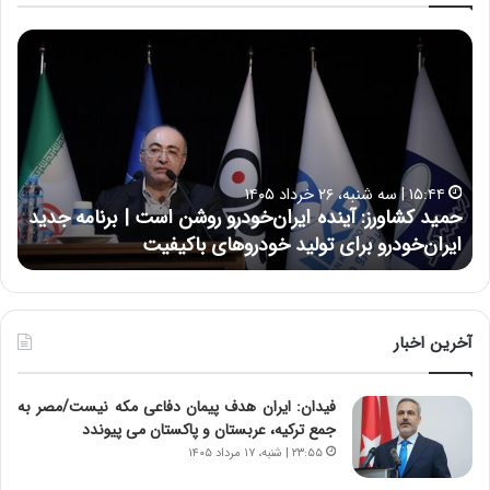
ح
ح
م
س
ی
ی
د
ن
ک
ع
ش
ل
ا
ا
۱۵:۴۴ | سه شنبه، ۲۶ خرداد ۱۴۰۵
و
ی
حمید کشاورز: آینده ایران‌خودرو روشن است | برنامه جدید
ح
ر
ی
ایران‌خودرو برای تولید خودروهای باکیفیت
ن
ز
:
:
د
آ
ر
ی
ط
ن
و
آخرین اخبار
د
ل
ه
ت
فیدان: ایران هدف پیمان دفاعی مکه نیست/مصر به
ا
ا
جمع ترکیه، عربستان و پاکستان می پیوندد
ی
ر
ر
ی
۲۳:۵۵ | شنبه، ۱۷ مرداد ۱۴۰۵
ا
خ