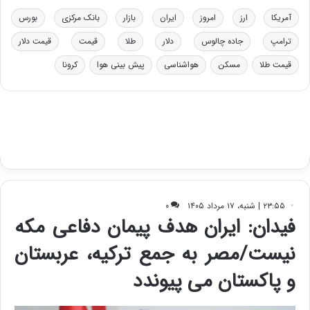
خ
ت
آمریکا
ارز
امروز
ایران
بازار
بانک مرکزی
بورس
و
ی
د
ب
ترامپ
جاده چالوس
دلار
طلا
قیمت
قیمت دلار
ر
ا
قیمت طلا
مسکن
هواشناسی
پیش بینی هوا
کرونا
و
ی
ه
س
ا
ت
ی
د
ب
ا
ک
ی
ف
ی
ت