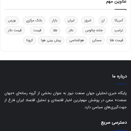
عناوین مهم
ی
د
خ
آمریکا
ارز
امروز
ایران
بازار
بانک مرکزی
بورس
و
د
ترامپ
جاده چالوس
دلار
طلا
قیمت
قیمت دلار
ر
قیمت طلا
مسکن
هواشناسی
پیش بینی هوا
کرونا
و
ه
ا
ی
ب
ا
درباره ما
ک
ی
ف
پایگاه خبری-تحلیلی جهان صنعت نیوز به عنوان بخشی از گروه رسانه‌ای «جهان
ی
صنعت» سعی در پوشش مهم‌ترین اخبار اقتصادی و تحلیل اقتصاد ایران فارغ از
ت
جهت‌گیری‌های سیاسی دارد.
دسترسی سریع