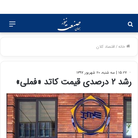
جستجو
منو
برای
خانه
/
اقتصاد کلان
۱۵:۲۷ | سه شنبه، ۲۰ شهریور ۱۳۹۷
رشد ۲ درصدی قیمت کاتد «فملی»