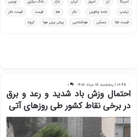
آمریکا
ارز
امروز
ایران
بازار
بانک مرکزی
بورس
و
ی
د
ب
ترامپ
جاده چالوس
دلار
طلا
قیمت
قیمت دلار
ر
ا
قیمت طلا
مسکن
هواشناسی
پیش بینی هوا
کرونا
و
ی
ه
س
ا
ت
ی
د
ب
ا
ک
ی
ف
ی
ت