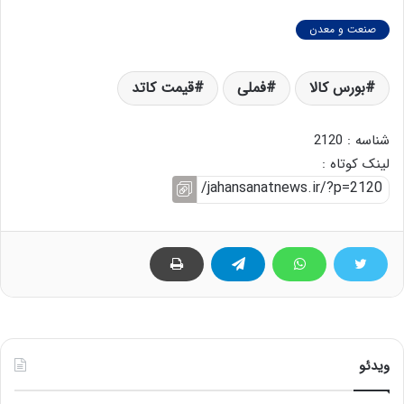
صنعت و معدن
بورس کالا
فملی
قیمت کاتد
شناسه : 2120
لینک کوتاه :
ویدئو