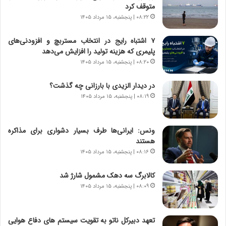
خ
ی
متوقف کرد
و
ر
۰۸:۲۲ | پنجشنبه، ۱۵ مرداد ۱۴۰۵
د
ا
ر
ن
۷ اشتباه رایج در انتخاب مستربچ و افزودنی‌های
و
،
پلیمری که هزینه تولید را افزایش می‌دهد
ر
ه
۰۸:۲۰ | پنجشنبه، ۱۵ مرداد ۱۴۰۵
و
ی
ش
چ
در دیدار الزیدی با بارزانی چه گذشت؟
ن
گ
۰۸:۱۹ | پنجشنبه، ۱۵ مرداد ۱۴۰۵
ا
ا
س
ه
ت
ج
ونس: ایرانی‌ها طرف بسیار دشواری برای مذاکره
|
ز
هستند
ب
ا
ر
۰۸:۱۶ | پنجشنبه، ۱۵ مرداد ۱۴۰۵
ی
ن
ن
ا
ج
کالابرگ سه دهک مشمول شارژ شد
م
ن
۰۸:۰۹ | پنجشنبه، ۱۵ مرداد ۱۴۰۵
ه
گ
ج
،
د
ن
تعهد دبیرکل ناتو به تقویت سیستم های دفاع هوایی