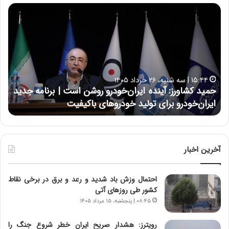
ح
ح
م
س
ی
ی
د
ن
ک
ع
ش
ل
ا
ا
۱۵:۴۴ | سه شنبه، ۲۶ خرداد ۱۴۰۵
و
ی
حمید کشاورز: آینده ایران‌خودرو روشن است | برنامه جدید
ح
ر
ی
ایران‌خودرو برای تولید خودروهای باکیفیت
ن
ز
:
:
د
آ
ر
ی
ط
ن
و
آخرین اخبار
د
ل
ه
ت
احتمال وزش باد شدید و رعد و برق در برخی نقاط
ا
ا
کشور طی روزهای آتی
ی
ر
ر
ی
۰۸:۴۵ | پنجشنبه، ۱۵ مرداد ۱۴۰۵
ا
خ
ن‌
ا
رویترز: هشدار صریح ایران خطر شروع جنگ را