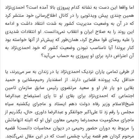
اما واقعا این دست به نشانه کدام پیروزی بالا آمده است؟ احمدی‌نژاد
همین چندی پیش ویدئویی را در کانال اطلاع‌رسانی خود منتشر کرد
که در آن به وضعیت مدیریت کشور به شدت انتقاد داشت و ادامه
این روند را به صلاح ایران و انقلاب نمی‌دانست. او انتقادات شدیدی
را علیه روسای قوا مطرح کرد، همان‌طور که پیش‌تر از آنها خواسته بود
کنار بروند! آیا نامناسب نبودن وضعیت کشور که خود احمدی‌نژاد به
آن اعتراض دارد برای او پیروزی به حساب می‌آید؟
از طرفی تمامی یاران نزدیک احمدی‌نژاد یا در زندان به سر می‌برند، یا
حداقل یک پرونده قضایی دارند. از اسفندیار رحیم‌مشایی و حمید
بقایی دو یار غار او و سعید مرتضوی رئیس سابق سازمان تامین
اجتماعی که احمدی‌نژاد برای بقای او تا پای استیضاح عبدالرضا
شیخ‌الاسلام وزیر رفاه دولت دهم ایستاد و ماجرای یکشنبه سیاه
مجلس را رقم زد تا علی‌اکبر جوانفکر و عبدالرضا داوری. حال، بگذریم از
ماجرای محکومیت محمدرضا رحیمی معاون اول او که البته اتهاماتش
را مربوط به دوران حضور رحیمی در دیوان محاسبات دانست! قضیه
مرحوم کردان هم قصه پرآب چشمی است که در این مقال نمی‌گنجد.