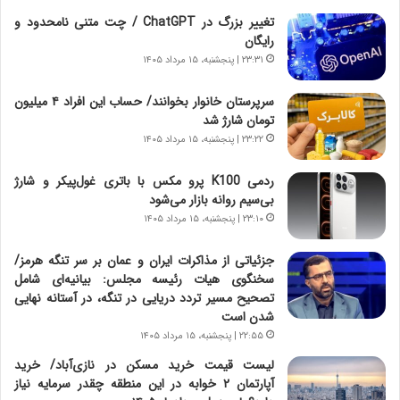
ز
ا
تغییر بزرگ در ChatGPT / چت متنی نامحدود و
س
ن
رایگان
ا
ه
خ
؛
۲۳:۳۱ | پنجشنبه، ۱۵ مرداد ۱۴۰۵
ت
ب
م
ا
سرپرستان خانوار بخوانند/ حساب این افراد ۴ میلیون
ا
ز
تومان شارژ شد
ن‌
ن
۲۳:۲۲ | پنجشنبه، ۱۵ مرداد ۱۴۰۵
ه
د
ا
ه
ردمی K100 پرو مکس با باتری غول‌پیکر و شارژ
ی
پ
بی‌سیم روانه بازار می‌شود
ا
ن
۲۳:۱۰ | پنجشنبه، ۱۵ مرداد ۱۴۰۵
ت
ه
ا
ا
جزئیاتی از مذاکرات ایران و عمان بر سر تنگه هرمز/
ق
ن
سخنگوی هیات رئیسه مجلس: بیانیه‌ای شامل
ا
ی
تصحیح مسیر تردد دریایی در تنگه، در آستانه نهایی
ی
ا
شدن است
ر
ب
۲۲:۵۵ | پنجشنبه، ۱۵ مرداد ۱۴۰۵
ا
ر
ن
ن
لیست قیمت خرید مسکن در نازی‌آباد/ خرید
د
د
آپارتمان ۲ خوابه در این منطقه چقدر سرمایه نیاز
ر
ه