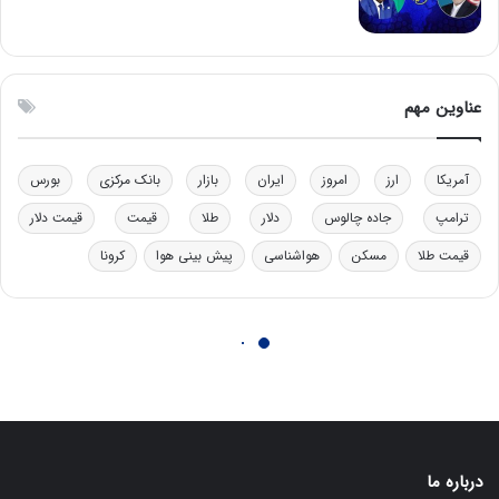
|
د
ب
ی
عناوین مهم
ر
ک
ل
ا
آمریکا
ارز
امروز
ایران
بازار
بانک مرکزی
بورس
ت
ترامپ
جاده چالوس
دلار
طلا
قیمت
قیمت دلار
ا
ق
قیمت طلا
مسکن
هواشناسی
پیش بینی هوا
کرونا
ا
ی
ر
ا
ن
:
ا
ت
ا
درباره ما
ق