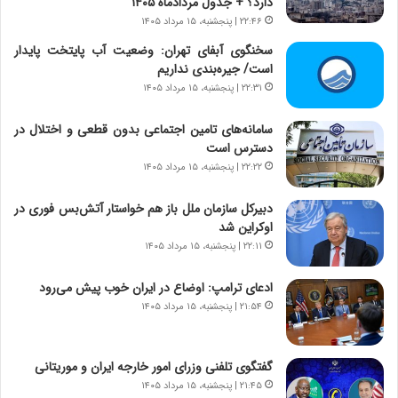
دارد؟ + جدول مردادماه ۱۴۰۵
پ
ب
۲۲:۴۶ | پنجشنبه، ۱۵ مرداد ۱۴۰۵
ی
ز
سخنگوی آبفای تهران: وضعیت آب پایتخت پایدار
ح
ر
است/ جیره‌بندی نداریم
م
گ
۲۲:۳۱ | پنجشنبه، ۱۵ مرداد ۱۴۰۵
ل
؟
ه
آ
سامانه‌های تامین اجتماعی بدون قطعی و اختلال در
م
دسترس است
ر
۲۲:۲۲ | پنجشنبه، ۱۵ مرداد ۱۴۰۵
ی
ک
دبیرکل سازمان ملل باز هم خواستار آتش‌بس فوری در
ا
اوکراین شد
ی
۲۲:۱۱ | پنجشنبه، ۱۵ مرداد ۱۴۰۵
ی
–
ادعای ترامپ: اوضاع در ایران خوب پیش می‌رود
ص
۲۱:۵۴ | پنجشنبه، ۱۵ مرداد ۱۴۰۵
ه
ی
و
گفتگوی تلفنی وزرای امور خارجه ایران و موریتانی
ن
۲۱:۴۵ | پنجشنبه، ۱۵ مرداد ۱۴۰۵
ی