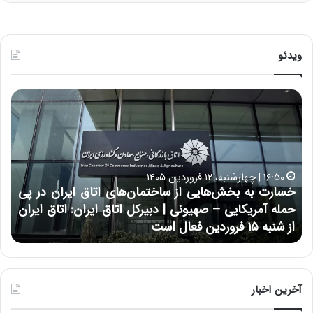
ویدئو
خ
چ
س
ی
ا
ن
ر
و
ت
ب
ب
ح
۱۶:۵۰ | چهارشنبه، ۱۲ فروردین ۱۴۰۵
ه
ر
خسارت به بخش‌هایی از ساختمان‌های اتاق ایران در پی
ب
ا
حمله آمریکایی – صهیونی | دبیرکل اتاق ایران: اتاق ایران
خ
ن
از شنبه ۱۵ فروردین فعال است
چ
ش‌
خ
ه
ا
ا
و
ی
ر
ی
م
آخرین اخبار
ا
ی