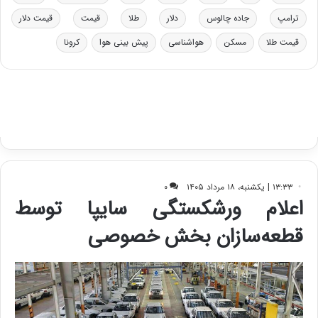
و
ی
د
ب
ترامپ
جاده چالوس
دلار
طلا
قیمت
قیمت دلار
ر
ا
قیمت طلا
مسکن
هواشناسی
پیش بینی هوا
کرونا
و
ی
ه
س
ا
ت
ی
د
ب
ا
ک
ی
ف
ی
ت