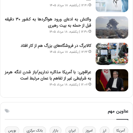
د
و
۱۲:۴۱ | یکشنبه، ۱۸ مرداد ۱۴۰۵
ا
ا
ی
ن
واکنش به ادعای ورود هواگردها به کشور ۳۰ دقیقه
ر
س
قبل از حمله به بیت رهبری
ا
ت
۱۲:۳۰ | یکشنبه، ۱۸ مرداد ۱۴۰۵
ن‌
ه
خ
د
کالابرگ در فروشگاه‌های بزرگ هم از کار افتاد
و
ر
۱۲:۲۲ | یکشنبه، ۱۸ مرداد ۱۴۰۵
د
م
ر
ق
و
ا
ب
ب
عراقچی: با آمریکا مذاکره نداریم/باز شدن تنگه هرمز
ر
ل
به شرایطی غیر از تفاهم با عمان مرتبط است
ا
چ
۱۲:۰۷ | یکشنبه، ۱۸ مرداد ۱۴۰۵
ی
ن
ت
ی
و
ن
ل
ق
عناوین مهم
ی
د
د
ر
خ
ت
آمریکا
ارز
امروز
ایران
بازار
بانک مرکزی
بورس