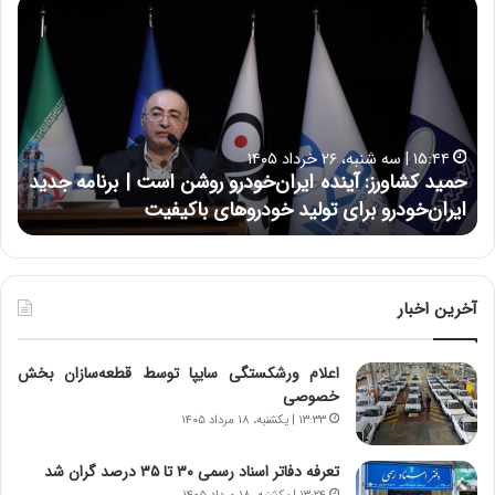
ح
ح
م
س
ی
ی
د
ن
ک
ع
ش
ل
ا
ا
۱۵:۴۴ | سه شنبه، ۲۶ خرداد ۱۴۰۵
و
ی
حمید کشاورز: آینده ایران‌خودرو روشن است | برنامه جدید
ح
ر
ی
ایران‌خودرو برای تولید خودروهای باکیفیت
ن
ز
:
:
د
آ
ر
ی
ط
ن
و
آخرین اخبار
د
ل
ه
ت
اعلام ورشکستگی سایپا توسط قطعه‌سازان بخش
ا
ا
خصوصی
ی
ر
ر
ی
۱۳:۳۳ | یکشنبه، ۱۸ مرداد ۱۴۰۵
ا
خ
ن‌
ا
تعرفه دفاتر اسناد رسمی ۳۰ تا ۳۵ درصد گران شد
خ
ی