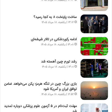
۱۳:۲۴ | یکشنبه، ۱۸ مرداد ۱۴۰۵
و
ر
د
ا
ر
ن
ساخت پایتخت ۸ به کجا رسید؟
و
،
۱۳:۱۶ | یکشنبه، ۱۸ مرداد ۱۴۰۵
ر
ه
و
ی
ش
چ
ادامه رکوردشکنی در تالار شیشه‌ای
ن
گ
۱۳:۰۸ | یکشنبه، ۱۸ مرداد ۱۴۰۵
ا
ا
س
ه
ت
ج
رشد تورم چین آهسته شد
|
ز
ب
۱۳:۰۱ | یکشنبه، ۱۸ مرداد ۱۴۰۵
ا
ر
ی
ن
ن
ا
ج
بازی بزرگ چین در تنگه هرمز؛ پکن می‌خواهد ضامن
م
ن
توافق ایران و آمریکا شود
ه
گ
۱۲:۵۲ | یکشنبه، ۱۸ مرداد ۱۴۰۵
ج
،
د
ن
مهلت ثبت‌نام در ۵ آزمون علوم پزشکی دوباره تمدید
ی
ت
شد