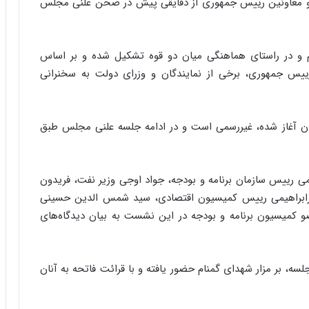
ا و معاونین رییس جمهوری از دقایقی پیش در صحن علنی مجلس
ا
ب
ر
ن
و در راستای هماهنگی میان دو قوه تشکیل شده و بر اساس
د
ییس جمهوری، برخی از نمایندگان و وزرای دولت به سخنرانی
ه
ب
ز
ر
ران آغاز شده، غیررسمی است و در ادامه جلسه علنی مجلس طبق
گ
؟
رییس سازمان برنامه و بودجه، جواد اوجی وزیر نفت، فریدون
ابراهیمی رییس کمیسیون اقتصادی، سید شمس الدین حسینی
 کمیسیون برنامه و بودجه در این نشست به بیان دیدگاه‌های
لسه، بر مزار شهدای گمنام حضور یافته و با قرائت فاتحه به آنان