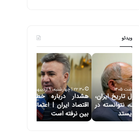
ی
ف
ی
ت