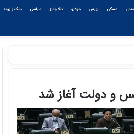
عدن
مسکن
بورس
خودرو
طلا و ارز
سیاسی
بانک و بیمه
چ
ی
ن
و دولت آغاز شد
و
ب
ح
ر
۱۲:۱۸ | دوشنبه، ۱۸ اسفند ۱۴۰۴
ا
چین و بحران خاورمیانه؛ بازند
ن
پنهان یا برنده بزرگ؟
خ