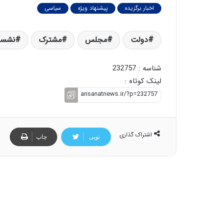
اخبار برگزیده
پیشنهاد ویژه
سیاسی
دولت
مجلس
مشترک
نشست
شناسه : 232757
لینک کوتاه :
اشتراک گذاری
تویی
چاپ
تر