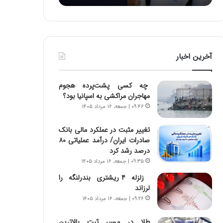
:
د
آ
ر
ی
ط
ن
و
د
ل
آخرین اخبار
ه
ت
ا
ا
ی
ر
چه کسی پشت‌پرده هجوم
ر
ی
مهاجران مراکشی به اسپانیا بود؟
ا
خ
۰۹:۴۶ | جمعه، ۱۶ مرداد ۱۴۰۵
ن‌
ا
خ
ی
تغییر مثبت در عملکرد مالی بانک
و
ر
صادرات ایران/ درآمد عملیاتی ۸۰
د
ا
درصد رشد کرد
ر
ن
۰۹:۳۵ | جمعه، ۱۶ مرداد ۱۴۰۵
و
،
ر
ه
زلزله ۴ ریشتری بندرلنگه را
و
ی
لرزاند
ش
چ
۰۹:۲۶ | جمعه، ۱۶ مرداد ۱۴۰۵
ن
گ
ا
ا
طلا در مسیر ثبت بالاترین