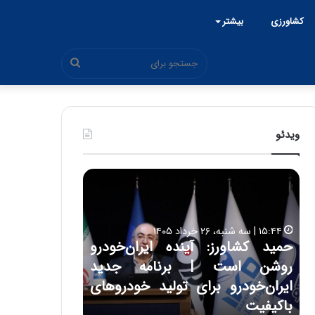
کشاورزی
بیشتر
جستجو
برای
ویدئو
ح
ح
م
س
ی
ی
د
ن
۱۵:۴۴ | سه شنبه، ۲۶ خرداد ۱۴۰۵
ک
ع
حمید کشاورز: آینده ایران‌خودرو
ش
ل
۱۷:۳۹ | سه شنبه، ۲۲ اردیبهشت ۱۴۰۵
روشن است | برنامه جدید
حسین علایی: 
ا
ا
و
ی
ه
ایران‌خودرو برای تولید خودروهای
هیچگاه جز ای
ر
ی
باکیفیت
مقابل چنین ق
ز
: