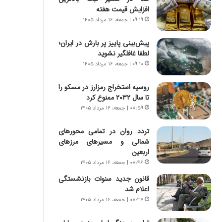
س
ه
افزایش قیمت هفته
ت
ج
۰۹:۱۹ | جمعه، ۱۶ مرداد ۱۴۰۵
|
ز
ب
ا
پیش‌بینی پاییز پر بارش در ایران؛
ر
ی
لطفا غافلگیر نشوید
ن
ن
ا
۰۹:۱۰ | جمعه، ۱۶ مرداد ۱۴۰۵
ج
م
ن
ه
گ
روسیه استخراج رمزارز در مسکو را
ج
،
تا سال ۲۰۳۲ ممنوع کرد
د
ن
۰۸:۵۹ | جمعه، ۱۶ مرداد ۱۴۰۵
ی
ت
د
و
تردد روان در تمامی محورهای
ا
ا
شمالی و مسیرهای مرزهای
ی
ن
اربعین
ر
س
۰۸:۴۶ | جمعه، ۱۶ مرداد ۱۴۰۵
ا
ت
قانون جدید سنوات بازنشستگی
ن‌
ه
اعلام شد
خ
د
و
ر
۰۸:۳۷ | جمعه، ۱۶ مرداد ۱۴۰۵
د
م
ر
ق