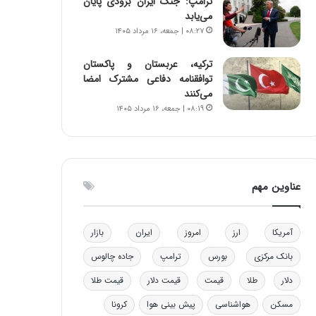
ترامپ: جنگ ایران بزودی پایان
و
ا
می‌یابد
ب
ب
۰۸:۲۷ | جمعه، ۱۶ مرداد ۱۴۰۵
ر
ل
ا
چ
ترکیه، عربستان و پاکستان
ی
ن
توافقنامه دفاعی مشترک امضا
ت
ی
می‌کنند
و
ن
۰۸:۱۹ | جمعه، ۱۶ مرداد ۱۴۰۵
ل
ق
ی
د
د
ر
خ
ت
و
ی
عناوین مهم
د
ب
ر
ا
و
ی
آمریکا
ارز
امروز
ایران
بازار
ه
س
ا
ت
بانک مرکزی
بورس
ترامپ
جاده چالوس
ی
د
ب
دلار
طلا
قیمت
قیمت دلار
قیمت طلا
ا
مسکن
هواشناسی
پیش بینی هوا
کرونا
ک