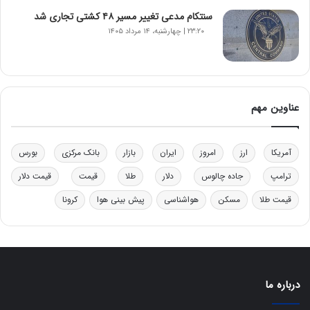
و
ب
سنتکام مدعی تغییر مسیر ۴۸ کشتی تجاری شد
ر
۲۳:۲۰ | چهارشنبه، ۱۴ مرداد ۱۴۰۵
ا
ی
ت
و
ل
عناوین مهم
ی
د
خ
آمریکا
ارز
امروز
ایران
بازار
بانک مرکزی
بورس
و
د
ترامپ
جاده چالوس
دلار
طلا
قیمت
قیمت دلار
ر
قیمت طلا
مسکن
هواشناسی
پیش بینی هوا
کرونا
و
ه
ا
ی
ب
ا
درباره ما
ک
ی