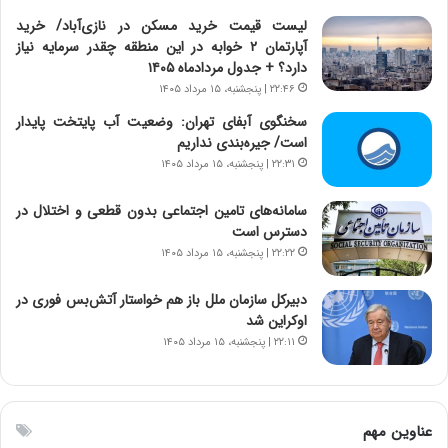
ی
ت
لیست قیمت خرید مسکن در نازی‌آباد/ خرید
د
و
آپارتمان ۲ خوابه در این منطقه چقدر سرمایه نیاز
ا
ا
دارد؟ + جدول مردادماه ۱۴۰۵
ی
ن
۲۲:۴۶ | پنجشنبه، ۱۵ مرداد ۱۴۰۵
ر
س
ا
ت
سخنگوی آبفای تهران: وضعیت آب پایتخت پایدار
ن‌
ه
است/ جیره‌بندی نداریم
خ
د
۲۲:۳۱ | پنجشنبه، ۱۵ مرداد ۱۴۰۵
و
ر
د
م
سامانه‌های تامین اجتماعی بدون قطعی و اختلال در
ر
ق
دسترس است
و
ا
۲۲:۲۲ | پنجشنبه، ۱۵ مرداد ۱۴۰۵
ب
ب
ر
ل
دبیرکل سازمان ملل باز هم خواستار آتش‌بس فوری در
ا
چ
اوکراین شد
ی
ن
۲۲:۱۱ | پنجشنبه، ۱۵ مرداد ۱۴۰۵
ت
ی
و
ن
ل
ق
ی
د
عناوین مهم
د
ر