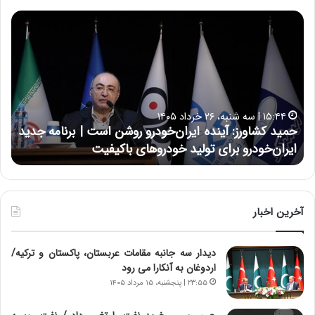
ح
ح
م
س
ی
ی
د
ن
ک
ع
ش
ل
ا
ا
۱۵:۴۴ | سه شنبه، ۲۶ خرداد ۱۴۰۵
و
ی
حمید کشاورز: آینده ایران‌خودرو روشن است | برنامه جدید
ح
ر
ی
ایران‌خودرو برای تولید خودروهای باکیفیت
ن
ز
:
:
د
آ
ر
ی
ط
ن
و
آخرین اخبار
د
ل
ه
ت
دیدار سه جانبه مقامات عربستان، پاکستان و ترکیه/
ا
ا
اردوغان به آنکارا می رود
ی
ر
ر
ی
۲۳:۵۵ | پنجشنبه، ۱۵ مرداد ۱۴۰۵
ا
خ
ن‌
ا