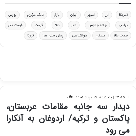
خ
ت
و
ی
د
ب
آمریکا
ارز
امروز
ایران
بازار
بانک مرکزی
بورس
ر
ا
ترامپ
جاده چالوس
دلار
طلا
قیمت
قیمت دلار
و
ی
ه
س
قیمت طلا
مسکن
هواشناسی
پیش بینی هوا
کرونا
ا
ت
ی
د
ب
ا
ک
ی
ف
ی
ت