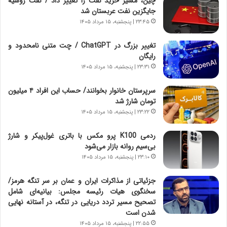
چین، مسیر خرید نفت را تغییر داد / نفت روسیه
خ
ی
جایگزین نفت عربستان شد
و
ر
۲۳:۴۵ | پنجشنبه، ۱۵ مرداد ۱۴۰۵
د
ا
ر
ن
تغییر بزرگ در ChatGPT / چت متنی نامحدود و
و
،
رایگان
ر
ه
۲۳:۳۱ | پنجشنبه، ۱۵ مرداد ۱۴۰۵
و
ی
ش
چ
سرپرستان خانوار بخوانند/ حساب این افراد ۴ میلیون
ن
گ
تومان شارژ شد
ا
ا
۲۳:۲۲ | پنجشنبه، ۱۵ مرداد ۱۴۰۵
س
ه
ت
ج
ردمی K100 پرو مکس با باتری غول‌پیکر و شارژ
|
ز
بی‌سیم روانه بازار می‌شود
ب
ا
ر
۲۳:۱۰ | پنجشنبه، ۱۵ مرداد ۱۴۰۵
ی
ن
ن
ا
ج
جزئیاتی از مذاکرات ایران و عمان بر سر تنگه هرمز/
م
ن
سخنگوی هیات رئیسه مجلس: بیانیه‌ای شامل
ه
گ
تصحیح مسیر تردد دریایی در تنگه، در آستانه نهایی
ج
،
شدن است
د
ن
۲۲:۵۵ | پنجشنبه، ۱۵ مرداد ۱۴۰۵