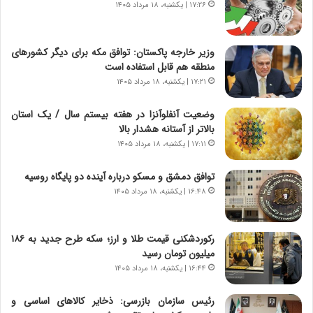
ب
۱۷:۲۶ | یکشنبه، ۱۸ مرداد ۱۴۰۵
ا
ر
ی
ن
ن
ا
ج
وزیر خارجه پاکستان: توافق مکه برای دیگر کشورهای
م
ن
منطقه هم قابل استفاده است
ه
گ
۱۷:۲۱ | یکشنبه، ۱۸ مرداد ۱۴۰۵
ج
،
د
ن
وضعیت آنفلوآنزا در هفته بیستم سال / یک استان
ی
ت
بالاتر از آستانه هشدار بالا
د
و
۱۷:۱۱ | یکشنبه، ۱۸ مرداد ۱۴۰۵
ا
ا
ی
ن
توافق دمشق و مسکو درباره آینده دو پایگاه روسیه
ر
س
۱۶:۴۸ | یکشنبه، ۱۸ مرداد ۱۴۰۵
ا
ت
ن‌
ه
خ
د
رکوردشکنی قیمت طلا و ارز؛ سکه طرح جدید به ۱۸۶
و
ر
میلیون تومان رسید
د
م
۱۶:۴۴ | یکشنبه، ۱۸ مرداد ۱۴۰۵
ر
ق
و
ا
ب
ب
رئیس سازمان بازرسی: ذخایر کالاهای اساسی و