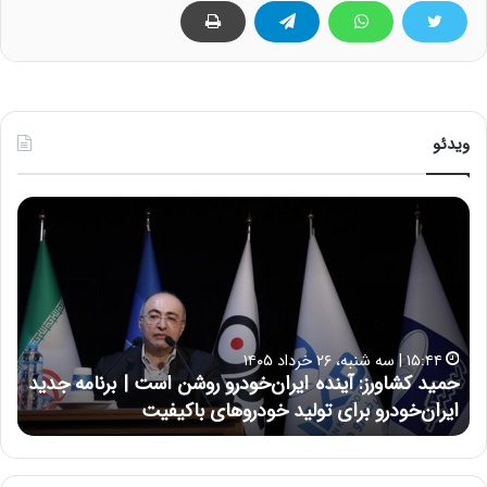
ویدئو
ح
ح
م
س
ی
ی
د
ن
ک
ع
ش
ل
ا
ا
۱۵:۴۴ | سه شنبه، ۲۶ خرداد ۱۴۰۵
و
ی
حمید کشاورز: آینده ایران‌خودرو روشن است | برنامه جدید
ح
ر
ی
ایران‌خودرو برای تولید خودروهای باکیفیت
ن
ز
:
:
د
آ
ر
ی
ط