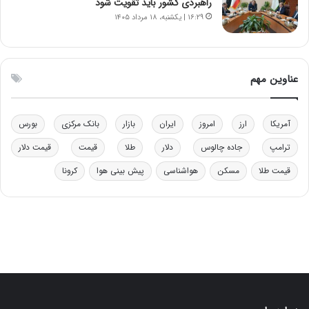
ر
ل
راهبردی کشور باید تقویت شود
ا
چ
۱۶:۲۹ | یکشنبه، ۱۸ مرداد ۱۴۰۵
ی
ن
ت
ی
و
ن
ل
ق
عناوین مهم
ی
د
د
ر
خ
ت
آمریکا
ارز
امروز
ایران
بازار
بانک مرکزی
بورس
و
ی
د
ب
ترامپ
جاده چالوس
دلار
طلا
قیمت
قیمت دلار
ر
ا
قیمت طلا
مسکن
هواشناسی
پیش بینی هوا
کرونا
و
ی
ه
س
ا
ت
ی
د
ب
ا
ک
ی
ف
ی