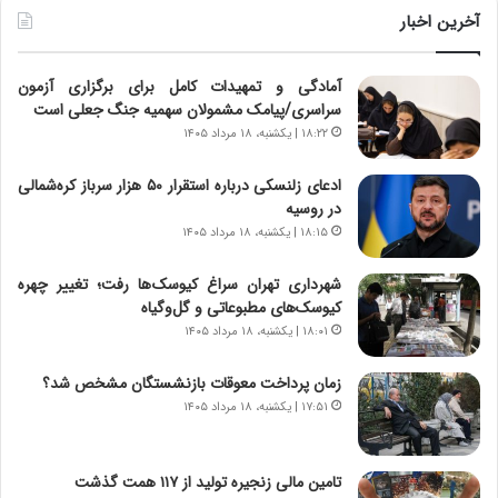
ن
و
آخرین اخبار
د
ل
ه
ت
آمادگی و تمهیدات کامل برای برگزاری آزمون
ا
ا
سراسری/پیامک مشمولان سهمیه جنگ جعلی است
ی
ر
ر
ی
۱۸:۲۲ | یکشنبه، ۱۸ مرداد ۱۴۰۵
ا
خ
ن‌
ا
ادعای زلنسکی درباره استقرار ۵۰ هزار سرباز کره‌شمالی
خ
ی
در روسیه
و
ر
۱۸:۱۵ | یکشنبه، ۱۸ مرداد ۱۴۰۵
د
ا
ر
ن
شهرداری تهران سراغ کیوسک‌ها رفت؛ تغییر چهره
و
،
کیوسک‌های مطبوعاتی و گل‌وگیاه
ر
ه
۱۸:۰۱ | یکشنبه، ۱۸ مرداد ۱۴۰۵
و
ی
ش
چ
زمان پرداخت معوقات بازنشستگان مشخص شد؟
ن
گ
۱۷:۵۱ | یکشنبه، ۱۸ مرداد ۱۴۰۵
ا
ا
س
ه
ت
ج
تامین مالی زنجیره تولید از ۱۱۷ همت گذشت
|
ز