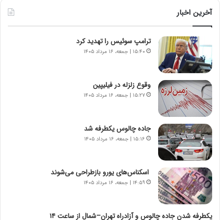
ی
ط
ن
و
آخرین اخبار
د
ل
ه
ت
ترامپ سوئیس را تهدید کرد
ا
ا
ی
ر
۱۵:۴۰ | جمعه، ۱۶ مرداد ۱۴۰۵
ر
ی
ا
خ
ن‌
ا
وقوع زلزله در فیلیپین
خ
ی
۱۵:۲۷ | جمعه، ۱۶ مرداد ۱۴۰۵
و
ر
د
ا
ر
ن
جاده چالوس یکطرفه شد
و
،
۱۵:۱۶ | جمعه، ۱۶ مرداد ۱۴۰۵
ر
ه
و
ی
ش
چ
اسکناس‌های یورو بازطراحی می‌شوند
ن
گ
۱۴:۵۹ | جمعه، ۱۶ مرداد ۱۴۰۵
ا
ا
س
ه
ت
ج
یکطرفه شدن جاده چالوس و آزادراه تهران–شمال از ساعت ۱۴
|
ز