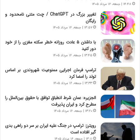
ب
۱۴:۴۸ | جمعه، ۱۶ مرداد ۱۴۰۵
ا
ر
ی
تغییر بزرگ در ChatGPT / چت متنی نامحدود و
ن
ن
رایگان
ا
ج
۱۳:۵۷ | جمعه، ۱۶ مرداد ۱۴۰۵
م
ن
ه
گ
با داشتن ۵ عادت روزانه خطر سکته مغزی را از خود
ج
،
دور کنید
د
ن
۱۳:۴۵ | جمعه، ۱۶ مرداد ۱۴۰۵
ی
ت
د
و
ترامپ فرمان اجرایی ممنوعیت شهروندی بر اساس
ا
ا
تولد را امضا کرد
ی
ن
ر
س
۱۳:۳۳ | جمعه، ۱۶ مرداد ۱۴۰۵
ا
ت
ن‌
ه
الجزیره: عمان شرط انطباق توافق با حقوق بین‌الملل را
خ
د
مطرح کرد و ایران پذیرفت
و
ر
۱۳:۲۰ | جمعه، ۱۶ مرداد ۱۴۰۵
د
م
ر
ق
رویترز: ترامپ در جنگ علیه ایران بر سر دو راهی بدی
و
ا
گیر افتاده است
ب
ب
۱۳:۱۱ | جمعه، ۱۶ مرداد ۱۴۰۵