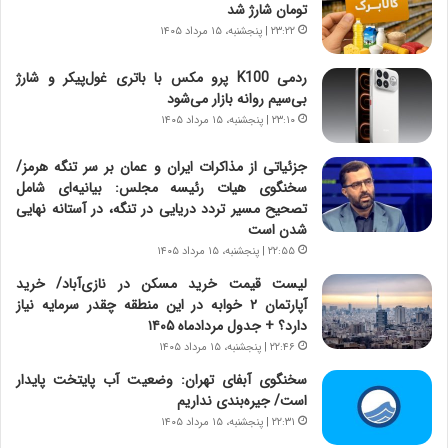
خ
ی
تومان شارژ شد
و
ر
۲۳:۲۲ | پنجشنبه، ۱۵ مرداد ۱۴۰۵
د
ا
ر
ن
ردمی K100 پرو مکس با باتری غول‌پیکر و شارژ
و
،
بی‌سیم روانه بازار می‌شود
ر
ه
۲۳:۱۰ | پنجشنبه، ۱۵ مرداد ۱۴۰۵
و
ی
ش
چ
جزئیاتی از مذاکرات ایران و عمان بر سر تنگه هرمز/
ن
گ
سخنگوی هیات رئیسه مجلس: بیانیه‌ای شامل
ا
ا
تصحیح مسیر تردد دریایی در تنگه، در آستانه نهایی
س
ه
شدن است
ت
ج
۲۲:۵۵ | پنجشنبه، ۱۵ مرداد ۱۴۰۵
|
ز
ب
ا
لیست قیمت خرید مسکن در نازی‌آباد/ خرید
ر
ی
آپارتمان ۲ خوابه در این منطقه چقدر سرمایه نیاز
ن
ن
دارد؟ + جدول مردادماه ۱۴۰۵
ا
ج
۲۲:۴۶ | پنجشنبه، ۱۵ مرداد ۱۴۰۵
م
ن
سخنگوی آبفای تهران: وضعیت آب پایتخت پایدار
ه
گ
است/ جیره‌بندی نداریم
ج
،
۲۲:۳۱ | پنجشنبه، ۱۵ مرداد ۱۴۰۵
د
ن
ی
ت