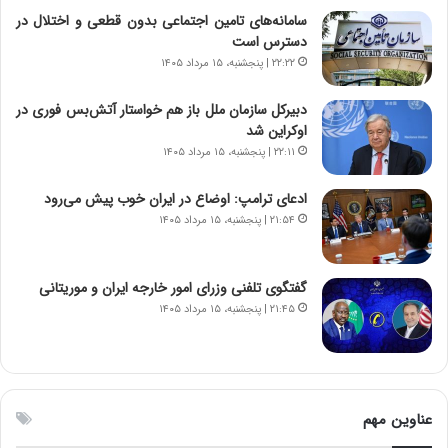
د
سامانه‌های تامین اجتماعی بدون قطعی و اختلال در
و
ا
دسترس است
ا
ی
ن
۲۲:۲۲ | پنجشنبه، ۱۵ مرداد ۱۴۰۵
ر
س
ا
ت
دبیرکل سازمان ملل باز هم خواستار آتش‌بس فوری در
ن‌
ه
اوکراین شد
خ
د
۲۲:۱۱ | پنجشنبه، ۱۵ مرداد ۱۴۰۵
و
ر
د
م
ادعای ترامپ: اوضاع در ایران خوب پیش می‌رود
ر
ق
۲۱:۵۴ | پنجشنبه، ۱۵ مرداد ۱۴۰۵
و
ا
ب
ب
ر
ل
گفتگوی تلفنی وزرای امور خارجه ایران و موریتانی
ا
چ
۲۱:۴۵ | پنجشنبه، ۱۵ مرداد ۱۴۰۵
ی
ن
ت
ی
و
ن
ل
ق
ی
د
عناوین مهم
د
ر
خ
ت