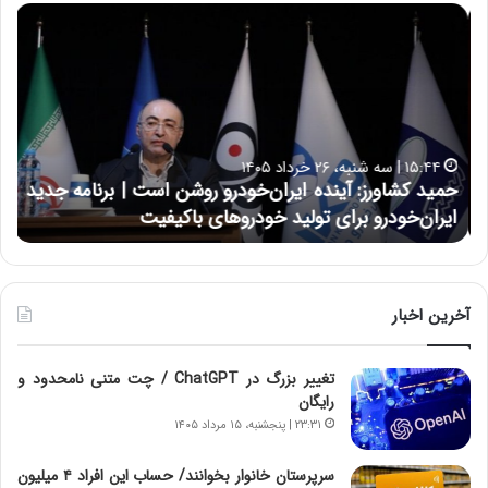
ح
ح
م
س
ی
ی
د
ن
ک
ع
ش
ل
ا
ا
۱۵:۴۴ | سه شنبه، ۲۶ خرداد ۱۴۰۵
و
ی
حمید کشاورز: آینده ایران‌خودرو روشن است | برنامه جدید
ح
ر
ی
ایران‌خودرو برای تولید خودروهای باکیفیت
ن
ز
:
:
د
آ
ر
ی
ط
ن
و
آخرین اخبار
د
ل
ه
ت
تغییر بزرگ در ChatGPT / چت متنی نامحدود و
ا
ا
رایگان
ی
ر
ر
ی
۲۳:۳۱ | پنجشنبه، ۱۵ مرداد ۱۴۰۵
ا
خ
ن‌
ا
سرپرستان خانوار بخوانند/ حساب این افراد ۴ میلیون