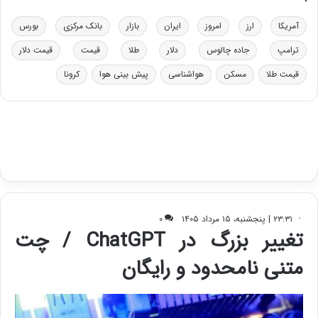
و
ی
د
ب
آمریکا
ارز
امروز
ایران
بازار
بانک مرکزی
بورس
ر
ا
ترامپ
جاده چالوس
دلار
طلا
قیمت
قیمت دلار
و
ی
ه
س
قیمت طلا
مسکن
هواشناسی
پیش بینی هوا
کرونا
ا
ت
ی
د
ب
ا
ک
ی
ف
ی
ت