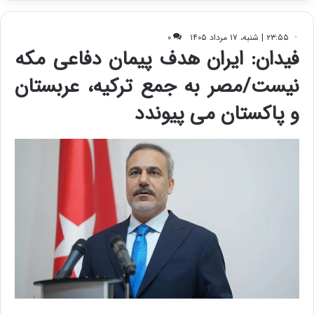
ی
ف
ی
ت