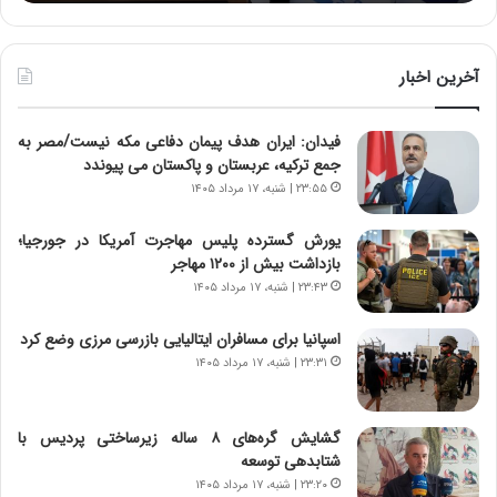
:
د
آ
ر
ی
ط
ن
و
آخرین اخبار
د
ل
ه
ت
فیدان: ایران هدف پیمان دفاعی مکه نیست/مصر به
ا
ا
جمع ترکیه، عربستان و پاکستان می پیوندد
ی
ر
ر
ی
۲۳:۵۵ | شنبه، ۱۷ مرداد ۱۴۰۵
ا
خ
ن‌
ا
یورش گسترده پلیس مهاجرت آمریکا در جورجیا؛
خ
ی
بازداشت بیش از ۱۲۰۰ مهاجر
و
ر
۲۳:۴۳ | شنبه، ۱۷ مرداد ۱۴۰۵
د
ا
ر
ن
اسپانیا برای مسافران ایتالیایی بازرسی مرزی وضع کرد
و
،
۲۳:۳۱ | شنبه، ۱۷ مرداد ۱۴۰۵
ر
ه
و
ی
ش
چ
گشایش گره‌های ۸ ساله زیرساختی پردیس با
ن
گ
شتابدهی توسعه
ا
ا
۲۳:۲۰ | شنبه، ۱۷ مرداد ۱۴۰۵
س
ه