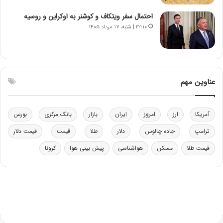
و
ا
ب
ب
احتمال سفر ویتکاف و کوشنر به اوکراین و روسیه
ر
ل
۲۲:۱۰ | شنبه، ۱۷ مرداد ۱۴۰۵
ا
چ
ی
ن
ت
ی
و
ن
ل
ق
عناوین مهم
ی
د
د
ر
خ
ت
آمریکا
ارز
امروز
ایران
بازار
بانک مرکزی
بورس
و
ی
د
ب
ترامپ
جاده چالوس
دلار
طلا
قیمت
قیمت دلار
ر
ا
قیمت طلا
مسکن
هواشناسی
پیش بینی هوا
کرونا
و
ی
ه
س
ا
ت
ی
د
ب
ا
ک