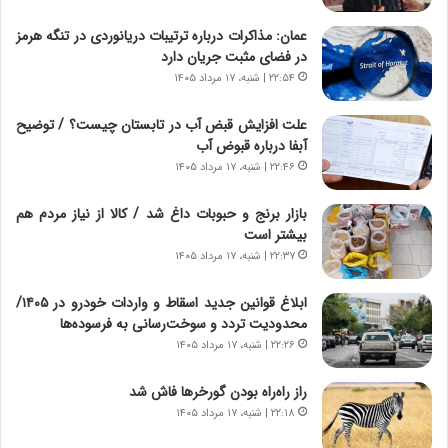
ت
ج
عمان: مذاکرات درباره ترتیبات دریانوردی در تنگه هرمز
|
ز
در فضای مثبت جریان دارد
ب
ا
ر
۲۲:۵۴ | شنبه، ۱۷ مرداد ۱۴۰۵
ی
ن
ن
ا
ج
علت افزایش قبض آب در تابستان چیست؟ / توضیح
م
ن
آبفا درباره قبوض آب
ه
گ
۲۲:۴۶ | شنبه، ۱۷ مرداد ۱۴۰۵
ج
،
د
ن
بازار برنج و حبوبات داغ شد / کالا از نیاز مردم هم
ی
ت
بیشتر است
د
و
۲۲:۳۷ | شنبه، ۱۷ مرداد ۱۴۰۵
ا
ا
ی
ن
ابلاغ قوانین جدید اسقاط و واردات خودرو در ۱۴۰۵/
ر
س
محدودیت تردد و سوخت‌رسانی به فرسوده‌ها
ا
ت
۲۲:۲۶ | شنبه، ۱۷ مرداد ۱۴۰۵
ن‌
ه
خ
د
راز راه‌راه بودن گورخرها فاش شد
و
ر
۲۲:۱۸ | شنبه، ۱۷ مرداد ۱۴۰۵
د
م
ر
ق