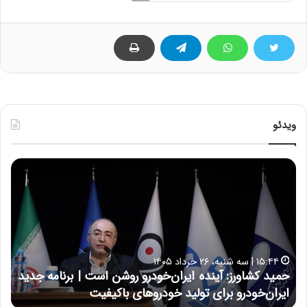
ویدئو
ح
ح
م
س
ی
ی
د
ن
ک
ع
ش
ل
ا
ا
۱۵:۴۴ | سه شنبه، ۲۶ خرداد ۱۴۰۵
و
ی
حمید کشاورز: آینده ایران‌خودرو روشن است | برنامه جدید
ح
ر
ی
ایران‌خودرو برای تولید خودروهای باکیفیت
ن
ز
: