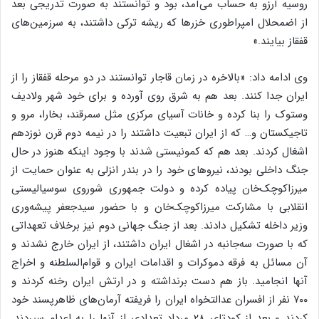
روسیه آرزو به حساب می‌آمد، بود و توانستند به صورت تدریجی بعد
از اضمحلال امپراطوری خزرها که ریشه ترکی داشتند، به سرزمین‌های
قفقاز بیایند.»
وی ادامه داد: «بالاخره در زمان قاجار توانستند در دو مرحله قفقاز را از
ایران جدا کنند. بعد هم به شرق روی آورده و برای خود شهر ولادیف
وستوک را بنا کرده و خانات آسیای مرکزی مثل سمرقند، بخارا، مرو و
تاجیکستان و… که از ایران تبعیت داشتند را در نیمه دوم قرن نوزدهم
اشغال کردند. بعد هم که کمونیستی شدند با وجود اینکه هنوز در حال
جنگ داخلی بودند، نیروهای خود را در بندر انزلی به عنوان حمایت از
میرزاکوچک‌خان پیاده کرده و دولت جمهوری شوروی سوسیالیستی
انقلابی با مشارکت میرزاکوچک‌خان و با حضور سیدجعفر پیشه‌وری
وزیر داخله تشکیل دادند. بعد از جنگ جهانی دوم نیز برخلاف تعهداتی
که با صورت سه‌جانبه در اشغال ایران داشتند، از ایران خارج نشدند و
آن مسائل به فرقه دموکرات و اقدامات ایران و قوام‌السلطنه و اخراج
آنها انجامید. باز هم دست برنداشته و در ارتش ایران رخنه کردند و
۷۰۰ نفر از افسران عدالتخواه ایران را فریفته آرمان‌های ظاهرپسند خود
کردند و بعد از کودتای ۲۸ مرداد تعدادی از آنها را به اعدام سپردند.