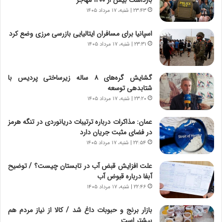
ر
ر
۲۳:۴۳ | شنبه، ۱۷ مرداد ۱۴۰۵
ا
ا
ن
ق
اسپانیا برای مسافران ایتالیایی بازرسی مرزی وضع کرد
،
ت
۲۳:۳۱ | شنبه، ۱۷ مرداد ۱۴۰۵
ه
ص
ی
ا
چ
د
گشایش گره‌های ۸ ساله زیرساختی پردیس با
گ
ا
شتابدهی توسعه
ا
ی
۲۳:۲۰ | شنبه، ۱۷ مرداد ۱۴۰۵
ه
ر
ج
ا
عمان: مذاکرات درباره ترتیبات دریانوردی در تنگه هرمز
ز
ن
در فضای مثبت جریان دارد
ا
|
ی
۲۲:۵۴ | شنبه، ۱۷ مرداد ۱۴۰۵
ا
ن
ع
ج
ت
علت افزایش قبض آب در تابستان چیست؟ / توضیح
ن
م
آبفا درباره قبوض آب
گ
ا
۲۲:۴۶ | شنبه، ۱۷ مرداد ۱۴۰۵
،
د
ن
م
بازار برنج و حبوبات داغ شد / کالا از نیاز مردم هم
ت
ر
بیشتر است