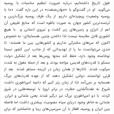
طول تاریخ داشته‌ایم، درباره ضرورت تنظیم مناسبات با روسیه
می‌گوید. او در گفت‌وگو با «جهان‌صنعت» در این باره گفت: «ما با
روسیه وضعیت پیچیده‌ای داریم. از یک طرف روسیه بزرگ‌ترین و
ثرتمندترین کشور جهان به صورت بالقوه است که منابع طبیعی آن
اعم از انرژی و زمین‌های زیر کشت و نیروی انسانی و… با هیچ
کشوری قابل مقایسه نیست لذا داشتن چنین همسایه‌ای- به خصوص
اکنون که مرزهای مشترکی نداریم و کشورهایی بین ما هستند- تا
حدی می‌توانست ما را از تهدیداتی که از جانب این کشور نسبتا
نوخاسته وجود دارد، حفظ کند منتها روس‌ها بعد از تشکیل دولت
مسکو با قدرت‌های قدیمی مواجه بودند و بعد از حمله مغول به شدت
سرکوب شدند. تاتارها از همان زمان در کریمه مستقر شدند. بعد از
قرنی توانستند دولتی تشکیل دهند که از عهده قدرت‌های بزرگ
همسایه بر نمی‌آمد لذا از زمان پتر کبیر که داعیه امپراطوری داشت
شروع به عقده‌گشایی حقارت در برابر اروپا با توسعه‌طلبی در شرق
کردند. با دو امپراطوری بزرگ نیز درگیر شدند یعنی عثمانی و ایران.
عثمانی به خاطر وجود دریای سیاه مصونیت بیشتری داشت اما فاصله
بین ایران و روسیه، قفقاز با آن سرزمین‌های زیبا و حاصلخیز که برای