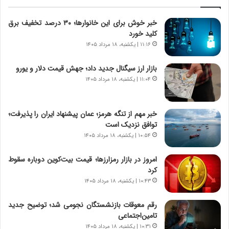
ل
ا
ت
ب
خبر خوش برای این خانوارها؛ ۳۰ درصد تخفیف برق
ا
ر
کلید خورد
ر
ت
ی
و
۱۱:۱۶ | یکشنبه، ۱۸ مرداد ۱۴۰۵
خ
ر
ا
م
بازار ارز سیگنال جدید داد؛ جهش قیمت دلار و یورو
ی
د
۱۱:۰۴ | یکشنبه، ۱۸ مرداد ۱۴۰۵
ر
ر
ا
ا
ن
ق
خبر مهم از تنگه هرمز؛ عمان پیشنهاد ایران را پذیرفت؛
،
ت
توافق نزدیک است
ه
ص
۱۰:۵۴ | یکشنبه، ۱۸ مرداد ۱۴۰۵
ی
ا
چ
د
امروز در بازار رمزارزها؛ قیمت بیت‌کوین دوباره سقوط
گ
ا
کرد
ا
ی
۱۰:۴۳ | یکشنبه، ۱۸ مرداد ۱۴۰۵
ه
ر
ج
ا
رقم معوقات بازنشستگان نجومی شد؛ توضیح جدید
ز
ن
تامین‌اجتماعی
ا
|
ی
۱۰:۳۱ | یکشنبه، ۱۸ مرداد ۱۴۰۵
ا