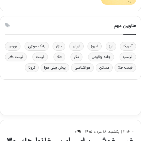
ن
ت
ی
ه
ن
ا
ق
س
عناوین مهم
د
ت
ر
ت
آمریکا
ارز
امروز
ایران
بازار
بانک مرکزی
بورس
ی
ب
ترامپ
جاده چالوس
دلار
طلا
قیمت
قیمت دلار
ا
قیمت طلا
مسکن
هواشناسی
پیش بینی هوا
کرونا
ی
س
ت
د