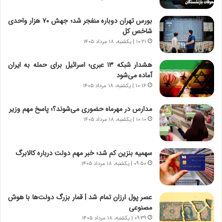
ن
ع
ج
ت
بورس تهران دوباره منفجر شد؛ جهش ۷۰ هزار واحدی
ن
م
شاخص کل
گ
ا
۱۰:۲۱ | یکشنبه، ۱۸ مرداد ۱۴۰۵
،
د
ن
م
هشدار شبکه ۱۳ عبری؛ اسرائیل برای حمله به ایران
ت
ر
آماده می‌شود
و
د
۱۰:۱۶ | یکشنبه، ۱۸ مرداد ۱۴۰۵
ا
م
ن
ه
مدارس در مهرماه حضوری می‌شوند؟؛ پاسخ مهم وزیر
س
ن
۱۰:۱۰ | یکشنبه، ۱۸ مرداد ۱۴۰۵
ت
و
ه
ز
د
ا
سهمیه بنزین کم شد؛ خبر مهم دولت درباره کالابرگ
ر
ز
۰۹:۵۰ | یکشنبه، ۱۸ مرداد ۱۴۰۵
م
ب
ق
ی
ا
ن
ب
ن
عصر پول ارزان تمام شد | قمار بزرگ دولت‌ها با هوش
ل
ر
مصنوعی
چ
ف
۰۹:۳۹ | یکشنبه، ۱۸ مرداد ۱۴۰۵