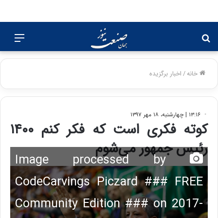
جستجو
منو
برای
خانه
/
اخبار برگزیده
۱۳:۱۶ | چهارشنبه، ۱۸ مهر ۱۳۹۷
کوته فکری است که فکر کنم ۱۴۰۰
رئیس جمهور می‌شوم
Image processed by
CodeCarvings Piczard ### FREE
Community Edition ### on 2017-