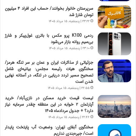
چ
سرپرستان خانوار بخوانند/ حساب این افراد ۴ میلیون
گ
تومان شارژ شد
ا
۲۳:۲۲ | پنجشنبه، ۱۵ مرداد ۱۴۰۵
ه
ج
ردمی K100 پرو مکس با باتری غول‌پیکر و شارژ
ز
بی‌سیم روانه بازار می‌شود
ا
ی
۲۳:۱۰ | پنجشنبه، ۱۵ مرداد ۱۴۰۵
ن
ج
جزئیاتی از مذاکرات ایران و عمان بر سر تنگه هرمز/
ن
سخنگوی هیات رئیسه مجلس: بیانیه‌ای شامل
گ
تصحیح مسیر تردد دریایی در تنگه، در آستانه نهایی
،
شدن است
ن
۲۲:۵۵ | پنجشنبه، ۱۵ مرداد ۱۴۰۵
ت
لیست قیمت خرید مسکن در نازی‌آباد/ خرید
و
آپارتمان ۲ خوابه در این منطقه چقدر سرمایه نیاز
ا
دارد؟ + جدول مردادماه ۱۴۰۵
ن
۲۲:۴۶ | پنجشنبه، ۱۵ مرداد ۱۴۰۵
س
ت
سخنگوی آبفای تهران: وضعیت آب پایتخت پایدار
ه
است/ جیره‌بندی نداریم