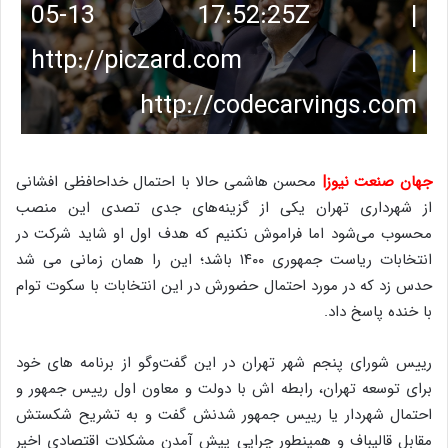
05-13 17:52:25Z |
http://piczard.com |
http://codecarvings.com
جهان صنعت نیوز|
محسن هاشمی حالا با احتمال خداحافظی افشانی
از شهرداری تهران یکی از گزینه‌های جدی تصدی این منصب
محسوب می‌شود اما فراموش نکنیم که هدف اول او شاید شرکت در
انتخابات ریاست جمهوری ۱۴۰۰ باشد؛ این را همان زمانی می شد
حدس زد که در مورد احتمال حضورش در این انتخابات با سکوت توام
با خنده پاسخ داد.
رییس شورای پنجم شهر تهران در این گفت‌وگو از برنامه های خود
برای توسعه تهران، رابطه اش با دولت و معاون اول رییس جمهور و
احتمال شهردار یا رییس جمهور شدنش گفت و به تشریح شکستش
مقابل قالیباف و همینطور چرایی پیش آمدن مشکلات اقتصادی اخیر