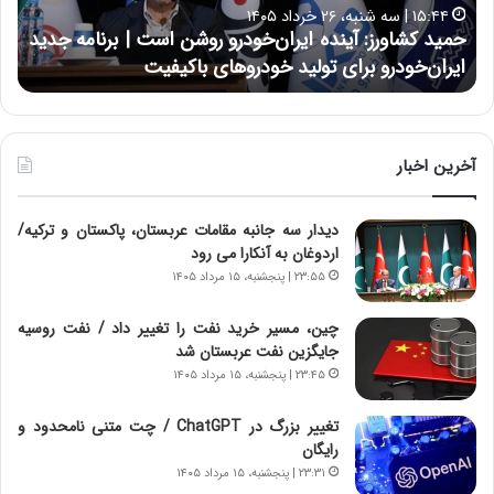
ا
۱۷:۳۹ | سه شنبه، ۲۲ اردیبهشت ۱۴۰۵
ی
رنامه جدید
حسین علایی: در طول تاریخ ایران، هیچگاه جز این
ی
نتوانسته در مقابل چنین قدرتی بایستد
:
د
ر
ط
و
آخرین اخبار
ل
ت
دیدار سه جانبه مقامات عربستان، پاکستان و ترکیه/
ا
اردوغان به آنکارا می رود
ر
ی
۲۳:۵۵ | پنجشنبه، ۱۵ مرداد ۱۴۰۵
خ
ا
چین، مسیر خرید نفت را تغییر داد / نفت روسیه
ی
جایگزین نفت عربستان شد
ر
۲۳:۴۵ | پنجشنبه، ۱۵ مرداد ۱۴۰۵
ا
ن
تغییر بزرگ در ChatGPT / چت متنی نامحدود و
،
رایگان
ه
۲۳:۳۱ | پنجشنبه، ۱۵ مرداد ۱۴۰۵
ی