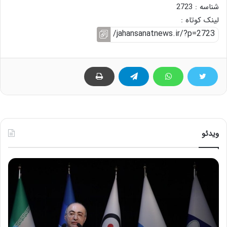
شناسه : 2723
لینک کوتاه :
ویدئو
ح
س
ی
ن
ع
ل