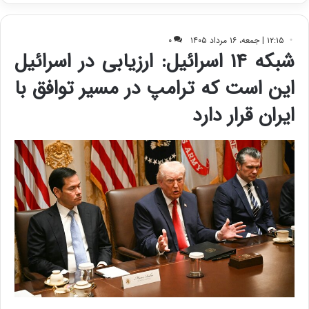
ی
ف
ی
ت