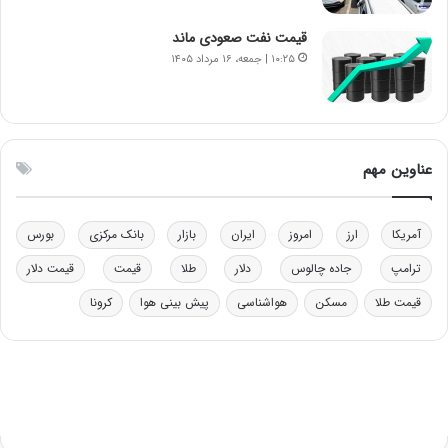
و
ا
ب
ب
قیمت نفت صعودی ماند
ر
ل
۱۰:۲۵ | جمعه، ۱۶ مرداد ۱۴۰۵
ا
چ
ی
ن
ت
ی
و
ن
ل
ق
عناوین مهم
ی
د
د
ر
خ
ت
آمریکا
ارز
امروز
ایران
بازار
بانک مرکزی
بورس
و
ی
د
ب
ترامپ
جاده چالوس
دلار
طلا
قیمت
قیمت دلار
ر
ا
قیمت طلا
مسکن
هواشناسی
پیش بینی هوا
کرونا
و
ی
ه
س
ا
ت
ی
د
ب
ا
ک