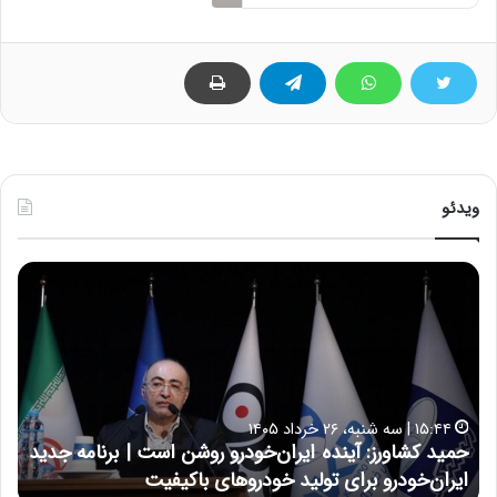
ویدئو
ح
ح
م
س
ی
ی
د
ن
ک
ع
ش
ل
ا
ا
۱۵:۴۴ | سه شنبه، ۲۶ خرداد ۱۴۰۵
و
ی
حمید کشاورز: آینده ایران‌خودرو روشن است | برنامه جدید
ح
ر
ی
ایران‌خودرو برای تولید خودروهای باکیفیت
ن
ز
: