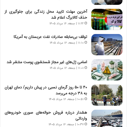
س
ه
ت
ج
آخرین مهلت تایید محل زندگی برای جلوگیری از
|
ز
حذف کالابرگ اعلام شد
ب
ا
ر
۱۱:۲۲ | جمعه، ۱۶ مرداد ۱۴۰۵
ی
ن
ن
ا
ج
توقف بی‌سابقه صادرات نفت عربستان به آمریکا
م
ن
۱۱:۱۰ | جمعه، ۱۶ مرداد ۱۴۰۵
ه
گ
ج
،
د
ن
اسامی ژل‌های غیر مجاز شستشوی پوست منتشر شد
ی
ت
۱۱:۰۱ | جمعه، ۱۶ مرداد ۱۴۰۵
د
و
ا
ا
ی
ن
۴۰ تا ۵۰ روز گرمای نسبی در پیش داریم/ دمای تهران
ر
س
به ۳۸ درجه می‌رسد
ا
ت
۱۰:۵۱ | جمعه، ۱۶ مرداد ۱۴۰۵
ن‌
ه
خ
د
هشدار درباره فروش حواله‌های صوری خودروهای
و
ر
وارداتی
د
م
۱۰:۳۷ | جمعه، ۱۶ مرداد ۱۴۰۵
ر
ق