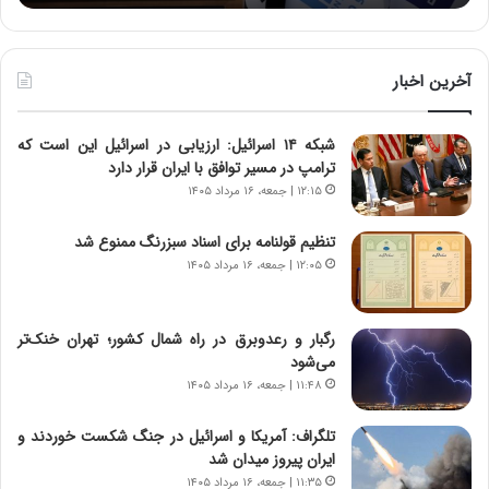
:
د
آ
ر
ی
ط
ن
و
آخرین اخبار
د
ل
ه
ت
شبکه ۱۴ اسرائیل: ارزیابی در اسرائیل این است که
ا
ا
ترامپ در مسیر توافق با ایران قرار دارد
ی
ر
ر
ی
۱۲:۱۵ | جمعه، ۱۶ مرداد ۱۴۰۵
ا
خ
ن‌
ا
تنظیم قولنامه برای اسناد سبزرنگ ممنوع شد
خ
ی
۱۲:۰۵ | جمعه، ۱۶ مرداد ۱۴۰۵
و
ر
د
ا
ر
ن
رگبار و رعدوبرق در راه شمال کشور؛ تهران خنک‌تر
و
،
می‌شود
ر
ه
۱۱:۴۸ | جمعه، ۱۶ مرداد ۱۴۰۵
و
ی
ش
چ
تلگراف: آمریکا و اسرائیل در جنگ شکست خوردند و
ن
گ
ایران پیروز میدان شد
ا
ا
۱۱:۳۵ | جمعه، ۱۶ مرداد ۱۴۰۵