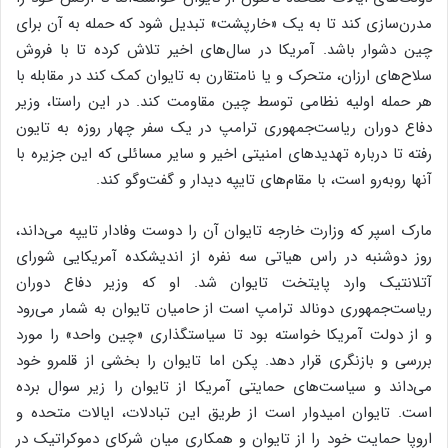
مدرن‌سازی کند تا به یک «خارپشت» تبدیل شود که حمله به آن برای
چین دشوار باشد. آمریکا در سال‌های اخیر تلاش کرده تا با فروش
سلاح‌های ارزان، متحرک و یا نامتقارن به تایوان کمک کند در مقابله با
هر حمله اولیه نظامی توسط چین مقاومت کند. در این راستا، وزیر
دفاع دوران ریاست‌جمهوری ترامپ در یک سفر چهار روزه به تایون
رفته تا درباره تهدیدهای امنیتی اخیر و سایر مسائلی که این جزیره با
آنها روبه‌رو است، با مقام‌های تایپه دیدار و گفت‌وگو کند.
مارک اسپر که وزارت خارجه تایوان آن را دوست وفادار تایپه می‌داند،
روز دوشنبه در راس هیاتی سه نفره از اندیشکده آمریکایی شورای
آتلانتیک وارد پایتخت تایوان شد. او که وزیر دفاع دوران
ریاست‌جمهوری دونالد ترامپ است از حامیان تایوان به شمار می‌رود
و از دولت آمریکا خواسته بود تا سیاستگذاری «چین واحد» را مورد
بررسی و بازنگری قرار دهد. پکن اما تایوان را بخشی از قلمرو خود
می‌داند و سیاست‌های حمایتی آمریکا از تایوان را زیر سوال برده
است. تایوان امیدوار است از طریق این تبادلات، ایالات متحده و
اروپا حمایت خود را از تایوان و همکاری میان شرکای دموکراتیک در