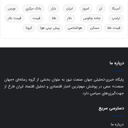
خ
آمریکا
ارز
امروز
ایران
بازار
بانک مرکزی
بورس
و
د
ترامپ
جاده چالوس
دلار
طلا
قیمت
قیمت دلار
ر
قیمت طلا
مسکن
هواشناسی
پیش بینی هوا
کرونا
و
ه
ا
ی
ب
ا
درباره ما
ک
ی
ف
پایگاه خبری-تحلیلی جهان صنعت نیوز به عنوان بخشی از گروه رسانه‌ای «جهان
ی
صنعت» سعی در پوشش مهم‌ترین اخبار اقتصادی و تحلیل اقتصاد ایران فارغ از
ت
جهت‌گیری‌های سیاسی دارد.
دسترسی سریع
درباره ما