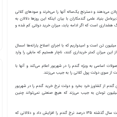
ا
ب
لان می‌دهند و دسترنج یک‌ساله آنها را می‌خرند و سودهای کلانی
ل
امل بنیاد علمی گندمکاران با بیان اینکه این‌ روزها دلالان به
چ
زنگ هشداری است که اگر ادامه یابد، میزان خرید دولتی کم شده و
ن
ی
ن
ق
لیقلی ایمانی ادامه داد: نیاز کشور به گندم سالانه ۵/۱۱ میلیون تن است و امیدواریم که با اجرای اصلاح یارانه‌ها امسال
د
 از این میزان کمتر خریداری کنند، ناچار هستیم که مابقی را وارد
ر
ت
ت اساسی به ویژه گندم را در شهریور‌ اعلام می‌کند و آنها با
ی
ب
 از سوی دولت پول کلانی را به جیب می‌زنند.
ا
ی
ن گندم از کشاورز خرد بخرد و دولت نرخ خرید گندم را در شهریور
س
درصد افزایش دهد، دلال در مدت چند ماه ۵۰۰ میلیون تومان به جیب می‌زند که هیچ صنعتی نمی‌تواند چنین
ت
د
ایمانی به مثال دیگری هم اشاره کرد و گفت: مثلا دولت سال گذشته ۱۳۵ درصد نرخ گندم را افزایش داد و دلالانی که