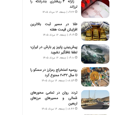
زلزله ۴ ریشتری بندرلنگه را
ر
ی
لرزاند
ا
ر
ن
ا
۰۹:۲۶ | جمعه، ۱۶ مرداد ۱۴۰۵
|
ن
ا
د
طلا در مسیر ثبت بالاترین
ع
ر
افزایش قیمت هفته
ت
پ
۰۹:۱۹ | جمعه، ۱۶ مرداد ۱۴۰۵
م
ی
ا
ح
پیش‌بینی پاییز پر بارش در ایران؛
د
م
لطفا غافلگیر نشوید
م
ل
۰۹:۱۰ | جمعه، ۱۶ مرداد ۱۴۰۵
ر
ه
د
آ
روسیه استخراج رمزارز در مسکو را
م
م
تا سال ۲۰۳۲ ممنوع کرد
ه
ر
۰۸:۵۹ | جمعه، ۱۶ مرداد ۱۴۰۵
ن
ی
و
ک
تردد روان در تمامی محورهای
ز
ا
شمالی و مسیرهای مرزهای
ا
ی
اربعین
ز
ی
ب
–
۰۸:۴۶ | جمعه، ۱۶ مرداد ۱۴۰۵
ی
ص