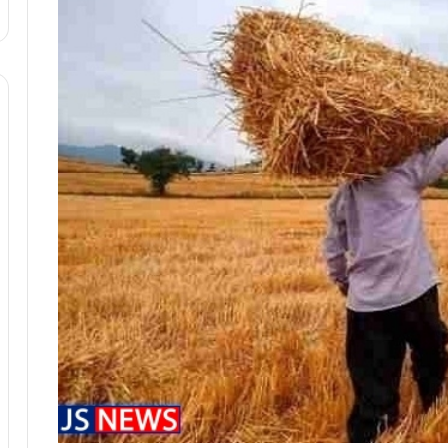
د
ر
ط
و
ل
ت
ا
ر
ی
خ
ا
ی
ر
ا
ن
،
ه
ی
چ
گ
ا