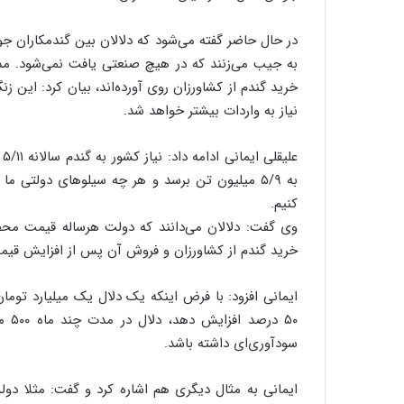
و
ب
در حال حاضر گفته می‌شود که دلالان بین گندمکاران جو
ر
به جیب می‌زنند که در هیچ صنعتی یافت نمی‌شود. مدیرع
ا
خرید گندم از کشاورزان روی آورده‌اند، بیان کرد: این 
ی
نیاز به واردات بیشتر خواهد شد.
ت
و
ل
ع
ی
به ۵/۹ میلیون تن برسد و هر چه سیلوهای دولتی ما
د
کنیم.
خ
وی گفت: دلالان می‌دانند که دولت هرساله قیمت محصولا
و
د
خرید گندم از کشاورزان و فروش آن پس از افزایش قیمت
ر
و
ایمانی افزود: با فرض اینکه یک دلال یک میلیارد توما
ه
۵۰ 
ا
ی
سودآوری‌‌ای داشته باشد.
ب
ا
ک