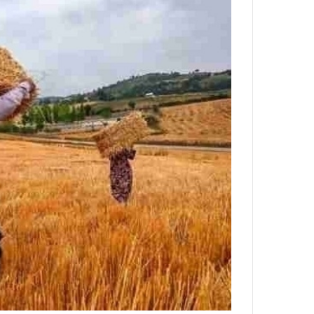
:
آ
ی
ن
د
ه
ا
ی
ر
ا
ن‌
خ
و
د
ر
و
ر
و
ش
ن
ا