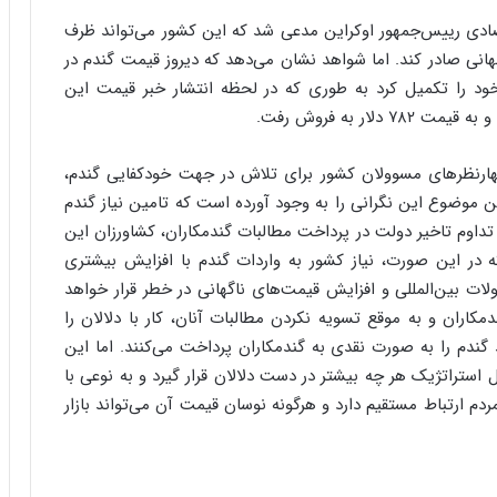
ه
صادی رییس‌جمهور اوکراین مدعی شد که این کشور می‌تواند ظرف
ج
ز
لات به بازار جهانی صادر کند. اما شواهد نشان می‌دهد که دیروز قیمت گندم در
ا
 خود را تکمیل کرد به طوری که در لحظه انتشار خبر قیمت این
ی
ن
ج
ن
هارنظرهای مسوولان کشور برای تلاش در جهت خودکفایی گندم،
گ
موضوع این نگرانی را به وجود آورده است که تامین نیاز گندم
،
داوم تاخیر دولت در پرداخت مطالبات گندمکاران، کشاورزان این
ن
ه در این صورت، نیاز کشور به واردات گندم با افزایش بیشتری
ت
و
لات بین‌المللی و افزایش قیمت‌های ناگهانی در خطر قرار خواهد
ا
اران و به موقع تسویه نکردن مطالبات آنان، کار با دلالان را
ن
گندم را به صورت نقدی به گندمکاران پرداخت می‌کنند. اما این
س
 استراتژیک هر چه بیشتر در دست دلالان قرار گیرد و به نوعی با
ت
ه
دم ارتباط مستقیم دارد و هرگونه نوسان قیمت آن می‌تواند بازار
د
ر
م
ق