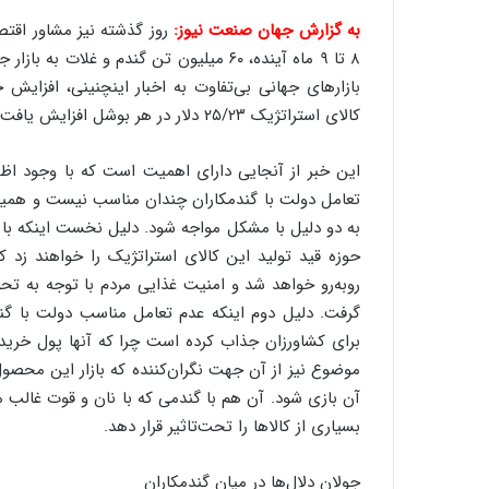
س
به گزارش جهان صنعت نیوز:
روز گذشته نیز مشاور اقت
ت
|
۸ تا ۹ ماه آینده، ۶۰ میلیون تن گندم و غ
ب
بازارهای جهانی بی‌تفاوت به اخبار اینچنینی، افزایش
ر
کالای استراتژیک ۲۵/۲۳ دلار در هر بوشل افزایش یافت و به قیمت ۷۸۲ دلار به فروش رفت.
ن
ا
م
این خبر از آنجایی دارای اهمیت است که با وجود اظ
ه
تعامل دولت با گندمکاران چندان مناسب نیست و همین 
ج
به دو دلیل با مشکل مواجه شود. دلیل نخست اینکه با ت
د
حوزه قید تولید این کالای استراتژیک را خواهند زد ک
ی
د
روبه‌رو خواهد شد و امنیت غذایی مردم با توجه به تحو
ا
گرفت. دلیل دوم اینکه عدم تعامل مناسب دولت با گندمک
ی
برای کشاورزان جذاب کرده است چرا که آنها پول خرید 
ر
موضوع نیز از آن جهت نگران‌کننده که بازار این محصول
ا
ن‌
آن بازی شود. آن هم با گندمی که با نان و قوت غالب مر
خ
بسیاری از کالاها را تحت‌تاثیر قرار دهد.
و
د
جولان دلال‌ها در میان گندمکاران
ر