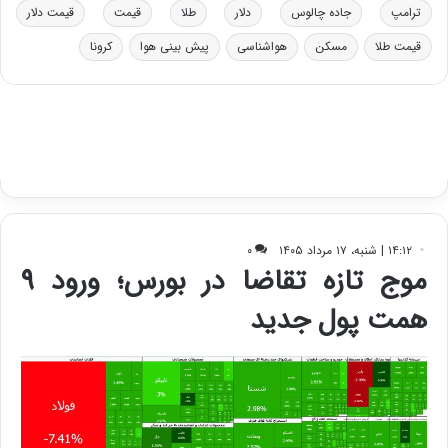
د
ب
ترامپ
جاده چالوس
دلار
طلا
قیمت
قیمت دلار
ر
ا
قیمت طلا
مسکن
هواشناسی
پیش بینی هوا
کرونا
و
ی
ه
س
ا
ت
ی
د
ب
ا
ک
ی
ف
ی
ت