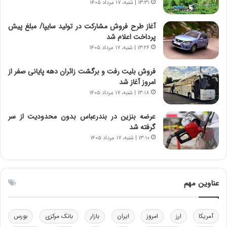
۱۳:۳۱ | شنبه، ۱۷ مرداد ۱۴۰۵
ا
ا
ی
ن
آغاز طرح فروش مشارکت در تولید سایپا/ مبلغ پیش
ر
س
پرداخت اعلام شد
ا
ت
۱۳:۲۶ | شنبه، ۱۷ مرداد ۱۴۰۵
ن‌
ه
خ
د
فروش بلیت رفت و برگشت زائران دهه پایانی صفر از
و
ر
امروز آغاز شد
د
م
۱۳:۱۸ | شنبه، ۱۷ مرداد ۱۴۰۵
ر
ق
و
ا
ب
ب
عرضه بنزین در بندرعباس بدون محدودیت از سر
ر
ل
گرفته شد
ا
چ
۱۳:۱۰ | شنبه، ۱۷ مرداد ۱۴۰۵
ی
ن
ت
ی
و
ن
ل
ق
عناوین مهم
ی
د
د
ر
خ
ت
آمریکا
ارز
امروز
ایران
بازار
بانک مرکزی
بورس
و
ی