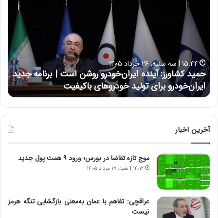
م
س
ی
ی
د
ن
ک
ع
ش
ل
ا
ا
۱۵:۴۴ | سه شنبه، ۲۶ خرداد ۱۴۰۵
و
ی
حمید کشاورز: آینده ایران‌خودرو روشن است | برنامه جدید
ح
ر
ی
ایران‌خودرو برای تولید خودروهای باکیفیت
ن
ز
:
:
د
آ
ر
ی
ط
ن
و
آخرین اخبار
د
ل
ه
ت
موج تازه تقاضا در بورس؛ ورود ۹ همت پول جدید
ا
ا
ی
ر
۱۴:۱۲ | شنبه، ۱۷ مرداد ۱۴۰۵
ر
ی
ا
خ
ن‌
ا
عراقچی: تفاهم با عمان به‌معنی بازگشایی تنگه هرمز
خ
ی
نیست