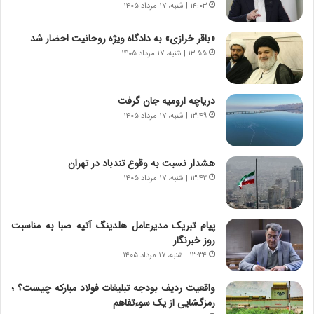
و
ر
۱۴:۰۳ | شنبه، ۱۷ مرداد ۱۴۰۵
د
ا
ر
ن
«باقر خرازی» به دادگاه ویژه روحانیت احضار شد
و
،
۱۳:۵۵ | شنبه، ۱۷ مرداد ۱۴۰۵
ر
ه
و
ی
ش
چ
دریاچه ارومیه جان گرفت
ن
گ
۱۳:۴۹ | شنبه، ۱۷ مرداد ۱۴۰۵
ا
ا
س
ه
ت
ج
هشدار نسبت به وقوع تندباد در تهران
|
ز
ب
۱۳:۴۲ | شنبه، ۱۷ مرداد ۱۴۰۵
ا
ر
ی
ن
ن
ا
ج
پیام تبریک مدیرعامل هلدینگ آتیه صبا به مناسبت
م
ن
روز خبرنگار
ه
گ
۱۳:۳۴ | شنبه، ۱۷ مرداد ۱۴۰۵
ج
،
د
ن
واقعیت ردیف بودجه تبلیغات فولاد مبارکه چیست؟ ؛
ی
ت
رمزگشایی از یک سوءتفاهم
د
و