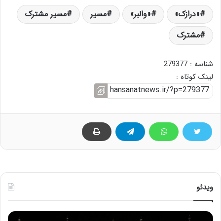
«درازک»
«والبر»
مسیر
مسیر مشترک
مشترک
شناسه : 279377
لینک کوتاه :
ویدئو
ح
ح