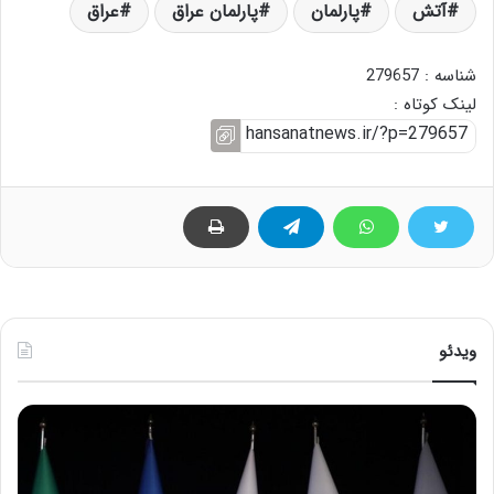
آتش
پارلمان
پارلمان عراق
عراق
شناسه : 279657
لینک کوتاه :
ویدئو
ح
ح
م
س
ی
ی
د
ن