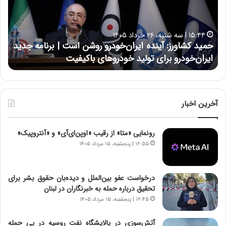
ک
ع
ش
ل
ا
ا
۱۵:۴۴ | سه شنبه، ۲۶ خرداد ۱۴۰۵
و
ی
حمید کشاورز: آینده ایران‌خودرو روشن است | برنامه جدید
ح
ر
ی
ایران‌خودرو برای تولید خودروهای باکیفیت
ن
ز
:
:
د
آ
ر
ی
ط
ن
و
آخرین اخبار
د
ل
ه
ت
رونمایی «متا» از رقیب «اوپن‌ای‌آی» و «آنتروپیک»
ا
ا
ی
ر
۱۶:۵۵ | پنجشنبه، ۱۵ مرداد ۱۴۰۵
ر
ی
ا
خ
ن‌
ا
درخواست عفو بین‌الملل و دیده‌بان حقوق بشر برای
خ
ی
تحقیق درباره حمله به خبرنگاران در لبنان
و
ر
۱۶:۴۵ | پنجشنبه، ۱۵ مرداد ۱۴۰۵
د
ا
ر
ن
آتش‌سوزی در پالایشگاه نفت روسیه در پی حمله