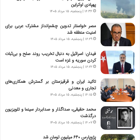
و
،
پهپادی اوکراین
ر
ه
۱۶:۳۶ | پنجشنبه، ۱۵ مرداد ۱۴۰۵
و
ی
ش
چ
مصر خواستار تدوین چشم‌انداز مشترک عربی برای
ن
گ
امنیت منطقه شد
ا
ا
۱۶:۲۹ | پنجشنبه، ۱۵ مرداد ۱۴۰۵
س
ه
ت
ج
فیدان: اسرائیل به دنبال تخریب روند صلح و بی‌ثبات
|
ز
کردن سوریه و غزه است
ب
ا
ر
۱۶:۲۲ | پنجشنبه، ۱۵ مرداد ۱۴۰۵
ی
ن
ن
ا
ج
تاکید ایران و قرقیزستان بر گسترش همکاری‌های
م
ن
تجاری و معدنی
ه
گ
۱۶:۱۵ | پنجشنبه، ۱۵ مرداد ۱۴۰۵
ج
،
د
ن
محمد حقیقی، صداگذار و صدابردار سینما و تلویزیون
ی
ت
درگذشت
د
و
۱۶:۰۷ | پنجشنبه، ۱۵ مرداد ۱۴۰۵
ا
ا
ی
ن
پژوپارس ۶۴۰ میلیون تومان شد
ر
س