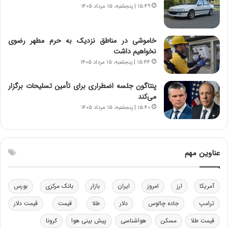
۱۵:۴۹ | پنجشنبه، ۱۵ مرداد ۱۴۰۵
ا
ت
ن‌
ه
خ
د
خاموشی در مناطق نزدیک به حرم مطهر رضوی
و
ر
نخواهیم داشت
د
م
۱۵:۴۴ | پنجشنبه، ۱۵ مرداد ۱۴۰۵
ر
ق
و
ا
ب
ب
پنتاگون جلسه اضطراری برای تأمین تسلیحات برگزار
ر
ل
می‌کند
ا
چ
۱۵:۴۰ | پنجشنبه، ۱۵ مرداد ۱۴۰۵
ی
ن
ت
ی
و
ن
ل
ق
عناوین مهم
ی
د
د
ر
خ
ت
آمریکا
ارز
امروز
ایران
بازار
بانک مرکزی
بورس
و
ی
د
ب
ترامپ
جاده چالوس
دلار
طلا
قیمت
قیمت دلار
ر
ا
قیمت طلا
مسکن
هواشناسی
پیش بینی هوا
کرونا
و
ی