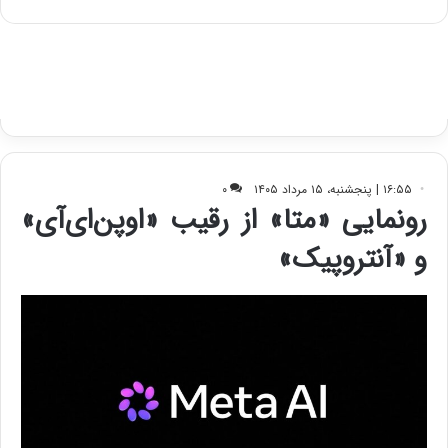
ه
س
ا
ت
ی
د
ب
ا
ک
ی
ف
ی
ت