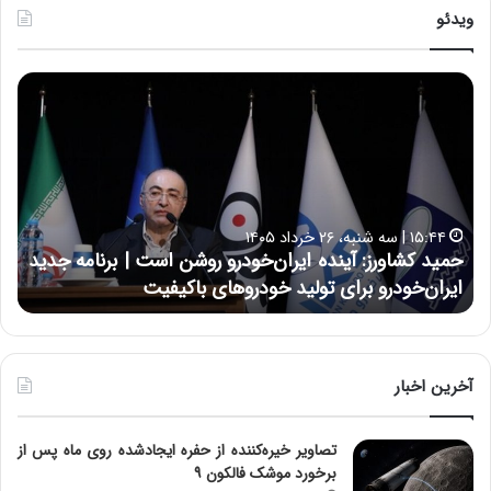
ویدئو
ح
س
ی
ن
ع
ل
ا
۱۷:۳۹ | سه شنبه، ۲۲ اردیبهشت ۱۴۰۵
ی
 ایران‌خودرو روشن است | برنامه جدید
حسین علایی: در طول تا
ی
ولید خودروهای باکیفیت
نتوانسته در مقابل چنین
:
د
ر
ط
و
آخرین اخبار
ل
ت
تصاویر خیره‌کننده از حفره ایجادشده روی ماه پس از
ا
برخورد موشک فالکون ۹
ر