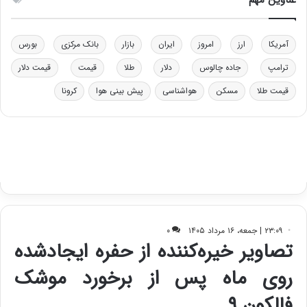
د
ر
ت
آمریکا
ارز
امروز
ایران
بازار
بانک مرکزی
بورس
ی
ب
ترامپ
جاده چالوس
دلار
طلا
قیمت
قیمت دلار
ا
قیمت طلا
مسکن
هواشناسی
پیش بینی هوا
کرونا
ی
س
ت
د