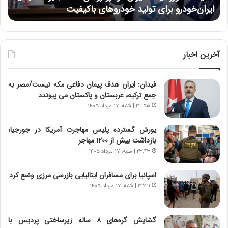
نتوانسته در مقابل چنین قدرتی بایستد
ه
:
ر
د
ه
ر
خ
ط
ط
و
ر
آخرین اخبار
ل
ا
ت
ب
فیدان: ایران هدف پیمان دفاعی مکه نیست/مصر به
ا
ر
جمع ترکیه، عربستان و پاکستان می پیوندد
ر
ت
ی
و
۲۳:۵۵ | شنبه، ۱۷ مرداد ۱۴۰۵
خ
ر
ا
م
یورش گسترده پلیس مهاجرت آمریکا در جورجیا؛
ی
د
بازداشت بیش از ۱۲۰۰ مهاجر
ر
ر
۲۳:۴۳ | شنبه، ۱۷ مرداد ۱۴۰۵
ا
ا
ن
ق
اسپانیا برای مسافران ایتالیایی بازرسی مرزی وضع کرد
،
ت
۲۳:۳۱ | شنبه، ۱۷ مرداد ۱۴۰۵
ه
ص
ی
ا
چ
د
گشایش گره‌های ۸ ساله زیرساختی پردیس با
گ
ا