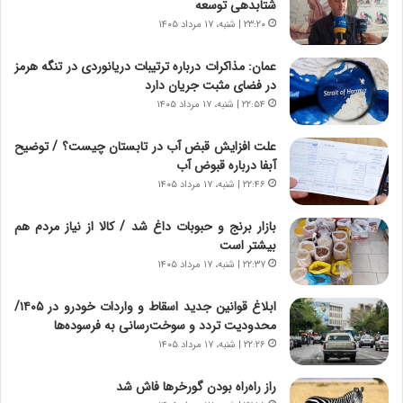
شتابدهی توسعه
ا
ی
۲۳:۲۰ | شنبه، ۱۷ مرداد ۱۴۰۵
ه
ر
ج
ا
عمان: مذاکرات درباره ترتیبات دریانوردی در تنگه هرمز
ز
ن
در فضای مثبت جریان دارد
ا
|
ی
۲۲:۵۴ | شنبه، ۱۷ مرداد ۱۴۰۵
ا
ن
ع
ج
ت
علت افزایش قبض آب در تابستان چیست؟ / توضیح
ن
م
آبفا درباره قبوض آب
گ
ا
۲۲:۴۶ | شنبه، ۱۷ مرداد ۱۴۰۵
،
د
ن
م
بازار برنج و حبوبات داغ شد / کالا از نیاز مردم هم
ت
ر
بیشتر است
و
د
۲۲:۳۷ | شنبه، ۱۷ مرداد ۱۴۰۵
ا
م
ن
ه
ابلاغ قوانین جدید اسقاط و واردات خودرو در ۱۴۰۵/
س
ن
محدودیت تردد و سوخت‌رسانی به فرسوده‌ها
ت
و
۲۲:۲۶ | شنبه، ۱۷ مرداد ۱۴۰۵
ه
ز
د
ا
راز راه‌راه بودن گورخرها فاش شد
ر
ز