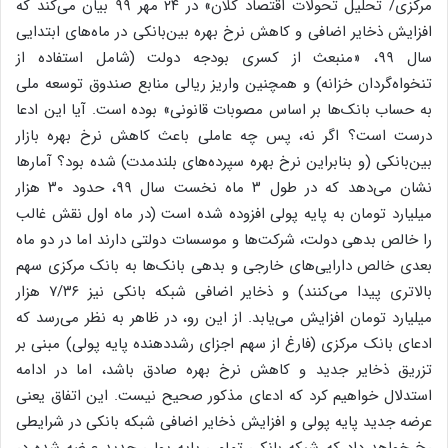
مرکزی/ تحلیل تحولات اقتصاد کلان» در ۲۴ مهر ۹۹ بیان می‌کند که
افزایش ذخایر اضافی و کاهش نرخ بهره بین‌بانکی در ماه‌های ابتدایی
سال ۹۹، «منبعث از کسری بودجه دولت (شامل استفاده از
تنخواه‌گردان خزانه) و همچنین واریز ریالی منابع صندوق توسعه ملی
به حساب بانک‌ها بر اساس مصوبات قانونی» بوده است. آیا این ادعا
درست است؟ اگر نه، پس چه عاملی باعث کاهش نرخ بهره بازار
بین‌بانکی (و بنابراین نرخ بهره سپرده‌های بلندمدت) شده بود؟ آمارها
نشان می‌دهد که در طول ۳ ماه نخست سال ۹۹، حدود ۳۰ هزار
میلیارد تومان به پایه ‌پولی افزوده شده است (در ماه اول نقش غالب
را خالص بدهی دولت، شرکت‌ها و موسسات دولتی دارند اما در دو ماه
بعدی خالص دارایی‌های خارجی و بدهی بانک‌ها به بانک مرکزی سهم
بالاتری پیدا می‌کنند) و ذخایر اضافی شبکه بانکی نیز ۷/۳۶ هزار
میلیارد تومان افزایش می‌یابد. از این رو، در ظاهر به نظر می‌رسد که
ادعای بانک مرکزی (فارغ از سهم اجزای رشددهنده پایه ‌پولی) مبنی بر
تزریق ذخایر جدید و کاهش نرخ بهره صادق باشد، اما در ادامه
استدلال خواهیم کرد که ادعای مذکور صحیح نیست. این اتفاق یعنی
عرضه جدید پایه‌ پولی و افزایش ذخایر اضافی شبکه بانکی در شرایطی