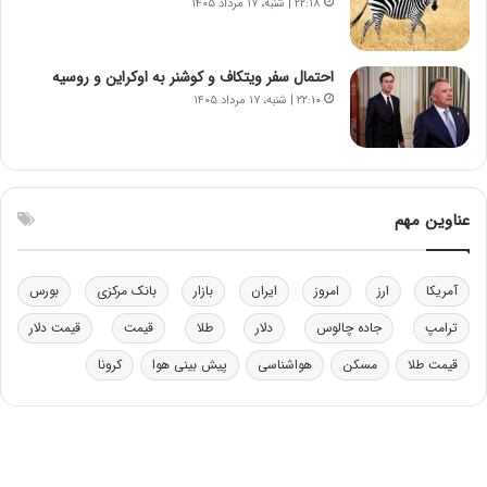
۲۲:۱۸ | شنبه، ۱۷ مرداد ۱۴۰۵
م
ب
ق
ی
ا
ن
ب
ن
احتمال سفر ویتکاف و کوشنر به اوکراین و روسیه
ل
ر
۲۲:۱۰ | شنبه، ۱۷ مرداد ۱۴۰۵
چ
ف
ن
ت
ی
ه
ن
ا
ق
س
عناوین مهم
د
ت
ر
ت
آمریکا
ارز
امروز
ایران
بازار
بانک مرکزی
بورس
ی
ب
ترامپ
جاده چالوس
دلار
طلا
قیمت
قیمت دلار
ا
قیمت طلا
مسکن
هواشناسی
پیش بینی هوا
کرونا
ی
س
ت
د