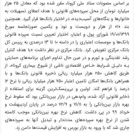
بر اساس مصوبات ستاد ملی کرونا، مقرر شده بود که معادل ۲۵ هزار
میلیارد تومان از محل سپرده‌های قانونی با هدف اعطای تسهیلات به
خانوارها و بنگاه‌های آسیب‌دیده، در اختیار بانک‌ها قرار گیرد. همچنین
بند «۱» از ‌هزار و دویست و نود و یکمین صورتجلسه مورخ
۱۹/۰۱/۱۳۹۹ شورای پول و اعتبار، اختیار تعیین نسبت سپرده قانونی
بانک‌ها و موسسات اعتباری را در دامنه ۱۰ تا ۱۳ درصدی به رییس کل
بانک مرکزی تفویض کرد. بانک مرکزی در نظر داشت «با هدف کنترل
رشد نقدینگی و تورم و در عین حال تداوم اجرای برنامه‌های حمایتی
بـه دلیـل شـرایط خـاص اقتصادی ناشی از شیوع بیماری کرونا»، از
طریق کاهش ۲۵۰ هزار میلیارد ریالی ذخیره قانونی بانک‌ها و با
همراهی بانک‌ها امکان تامین اعتبار ۷۵۰ هزار میلیارد ریالی با نرخ ۱۲
درصد را فراهم کند. اولین و بی‌ریسک‌ترین گزینه برای استفاده از
ذخایر قانونی آزاد شده، وام‌دهی در بازار بین‌بانکی بود که سقوط نرخ
بهره بازار بین‌بانکی را به ۷۱/۱۱ و ۷۲/۹ درصد در پایان اردیبهشت و
خرداد ۹۹ در پی داشت. کاهش نرخ بهره بین‌بانکی موجب کاسته
شدن از نرخ بهره سپرده‌های مدت‌دار و تبدیل آنها به سپرده‌های
جاری شد که با ورود به بازار بورس به افزایش قیمت‌ها دامن زد.