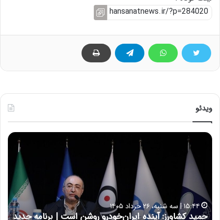
ویدئو
ح
ه
س
ش
ی
د
ن
ا
ع
ر
ل
د
ا
ر
۱۷:۳۹ | سه شنبه، ۲۲ اردیبهشت ۱۴۰۵
ی
ب
حسین علایی: در طول تاریخ ایران، هیچگاه جز این جنگ،
ه
ی
ا