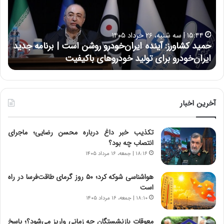
ک
ع
ش
ل
ا
ا
۱۵:۴۴ | سه شنبه، ۲۶ خرداد ۱۴۰۵
و
ی
حمید کشاورز: آینده ایران‌خودرو روشن است | برنامه جدید
ح
ر
ی
ایران‌خودرو برای تولید خودروهای باکیفیت
ن
ز
:
:
د
آ
ر
ی
ط
ن
و
آخرین اخبار
د
ل
ه
ت
تکذیب خبر داغ درباره محسن رضایی؛ ماجرای
ا
ا
انتصاب چه بود؟
ی
ر
ر
ی
۱۸:۱۶ | جمعه، ۱۶ مرداد ۱۴۰۵
ا
خ
ن‌
ا
هواشناسی شوکه کرد؛ ۵۰ روز گرمای طاقت‌فرسا در راه
خ
ی
است
و
ر
۱۸:۱۰ | جمعه، ۱۶ مرداد ۱۴۰۵
د
ا
ر
ن
معوقات بازنشستگان چه زمانی واریز می‌شود؟؛ پاسخ