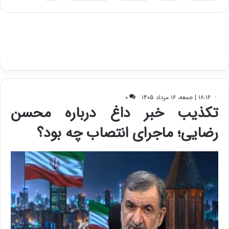
ه
س
ا
ت
ی
د
ب
ا
ک
ی
ف
ی
ت