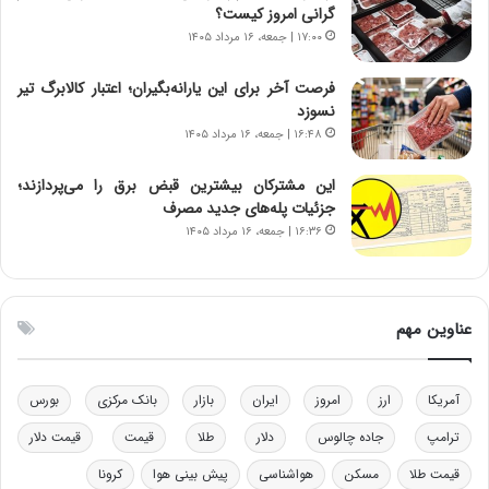
ر
س
گرانی امروز کیست؟
ا
ت
۱۷:۰۰ | جمعه، ۱۶ مرداد ۱۴۰۵
ن‌
ه
خ
د
فرصت آخر برای این یارانه‌بگیران؛ اعتبار کالابرگ تیر
و
ر
نسوزد
د
م
۱۶:۴۸ | جمعه، ۱۶ مرداد ۱۴۰۵
ر
ق
و
ا
ب
ب
این مشترکان بیشترین قبض برق را می‌پردازند؛
ر
ل
جزئیات پله‌های جدید مصرف
ا
چ
۱۶:۳۶ | جمعه، ۱۶ مرداد ۱۴۰۵
ی
ن
ت
ی
و
ن
ل
ق
عناوین مهم
ی
د
د
ر
خ
ت
آمریکا
ارز
امروز
ایران
بازار
بانک مرکزی
بورس
و
ی
د
ب
ترامپ
جاده چالوس
دلار
طلا
قیمت
قیمت دلار
ر
ا
قیمت طلا
مسکن
هواشناسی
پیش بینی هوا
کرونا
و
ی