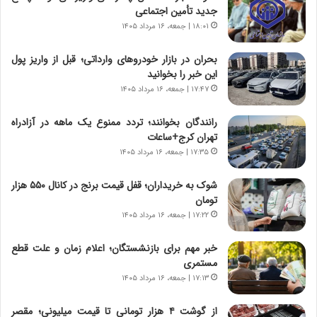
و
،
جدید تأمین اجتماعی
ر
ه
۱۸:۰۱ | جمعه، ۱۶ مرداد ۱۴۰۵
و
ی
ش
چ
بحران در بازار خودروهای وارداتی؛ قبل از واریز پول
ن
گ
این خبر را بخوانید
ا
ا
۱۷:۴۷ | جمعه، ۱۶ مرداد ۱۴۰۵
س
ه
ت
ج
رانندگان بخوانند؛ تردد ممنوع یک ماهه در آزادراه
|
ز
تهران کرج+ساعات
ب
ا
ر
۱۷:۳۵ | جمعه، ۱۶ مرداد ۱۴۰۵
ی
ن
ن
ا
ج
شوک به خریداران؛ قفل قیمت برنج در کانال ۵۵۰ هزار
م
ن
تومان
ه
گ
۱۷:۲۲ | جمعه، ۱۶ مرداد ۱۴۰۵
ج
،
د
ن
خبر مهم برای بازنشستگان؛ اعلام زمان و علت قطع
ی
ت
مستمری
د
و
۱۷:۱۳ | جمعه، ۱۶ مرداد ۱۴۰۵
ا
ا
ی
ن
از گوشت ۴ هزار تومانی تا قیمت میلیونی؛ مقصر