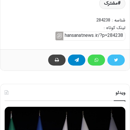
مشترک
شناسه : 284238
لینک کوتاه :
ویدئو
ح
ح
م
س
ی
ی
د
ن