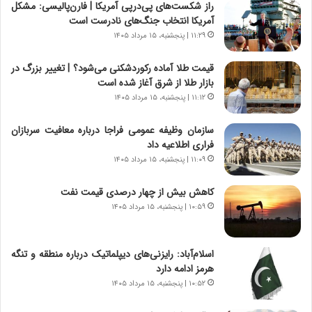
راز شکست‌های پی‌درپی آمریکا | فارن‌پالیسی: مشکل
ر
س
آمریکا انتخاب جنگ‌های نادرست است
ت
ا
و
خ
۱۱:۲۹ | پنجشنبه، ۱۵ مرداد ۱۴۰۵
ر
ت
م
م
قیمت طلا آماده رکوردشکنی می‌شود؟ | تغییر بزرگ در
د
ا
بازار طلا از شرق آغاز شده است
ر
ن‌
۱۱:۱۲ | پنجشنبه، ۱۵ مرداد ۱۴۰۵
ا
ه
ق
ا
سازمان وظیفه عمومی فراجا درباره معافیت سربازان
ت
ی
فراری اطلاعیه داد
ص
ا
۱۱:۰۹ | پنجشنبه، ۱۵ مرداد ۱۴۰۵
ا
ت
د
ا
کاهش بیش از چهار درصدی قیمت نفت
ا
ق
۱۰:۵۹ | پنجشنبه، ۱۵ مرداد ۱۴۰۵
ی
ا
ر
ی
ا
ر
اسلام‌آباد: رایزنی‌های دیپلماتیک درباره منطقه و تنگه
ن
ا
هرمز ادامه دارد
|
ن
ا
۱۰:۵۲ | پنجشنبه، ۱۵ مرداد ۱۴۰۵
د
ع
ر