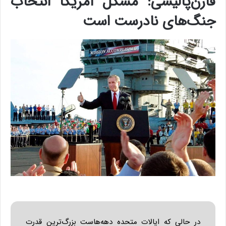
ی
ر
ا
ن
ا
ز
ش
ن
ب
ه
۱
۵
ف
ر
و
ر
د
ی
ن
ف
ع