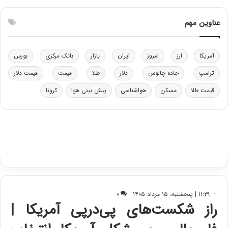
ا
د
س
ب
عناوین مهم
ت
ی
ر
ک
آمریکا
ارز
امروز
ایران
بازار
بانک مرکزی
بورس
ل
ا
ترامپ
جاده چالوس
دلار
طلا
قیمت
قیمت دلار
ت
قیمت طلا
مسکن
هواشناسی
پیش بینی هوا
کرونا
ا
ق
ا
ی
ر
ا
ن
:
ا
ت
ا
ق
ا