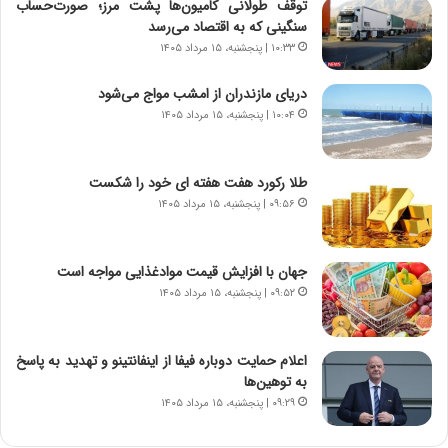
ت
پ
توقف طولانی کامیون‌ها پشت مرز؛ صورت‌حساب
م
ی
سنگینی که به اقتصاد می‌رسد
ا
ح
۱۰:۳۳ | پنجشنبه، ۱۵ مرداد ۱۴۰۵
د
م
م
ل
دریای مازندران از امشب مواج می‌شود
ر
ه
۱۰:۰۴ | پنجشنبه، ۱۵ مرداد ۱۴۰۵
د
آ
م
م
ه
ر
طلا رکورد هفت هفته ای خود را شکست
ن
ی
۰۹:۵۶ | پنجشنبه، ۱۵ مرداد ۱۴۰۵
و
ک
ز
ا
ا
ی
جهان با افزایش قیمت موادغذایی مواجه است
ز
ی
۰۹:۵۲ | پنجشنبه، ۱۵ مرداد ۱۴۰۵
ب
–
ی
ص
ن
ه
اعلام حمایت دوباره فیفا از اینفانتینو و تهدید به پاسخ
ن
ی
به توهین‌ها
ر
و
ف
ن
۰۹:۲۹ | پنجشنبه، ۱۵ مرداد ۱۴۰۵
ت
ی
ه
|