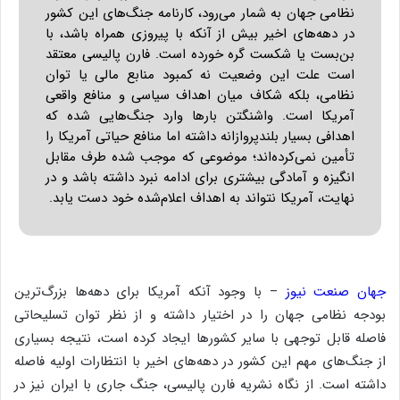
ا
ل
ا
س
ت