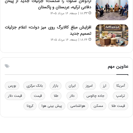
اردوغان سکوت را شکست؛ جزئیات جدید از پیمان
و
ر
دفاعی ترکیه، عربستان و پاکستان
د
م
۱۸:۳۳ | جمعه، ۱۶ مرداد ۱۴۰۵
ر
ق
و
ا
ب
ب
افزایش مبلغ کالابرگ روی میز دولت؛ اعلام جزئیات
ر
ل
تصمیم جدید
ا
چ
۱۸:۲۴ | جمعه، ۱۶ مرداد ۱۴۰۵
ی
ن
ت
ی
و
ن
ل
ق
عناوین مهم
ی
د
د
ر
خ
ت
آمریکا
ارز
امروز
ایران
بازار
بانک مرکزی
بورس
و
ی
د
ب
ترامپ
جاده چالوس
دلار
طلا
قیمت
قیمت دلار
ر
ا
قیمت طلا
مسکن
هواشناسی
پیش بینی هوا
کرونا
و
ی
ه
س
ا
ت
ی
د
ب