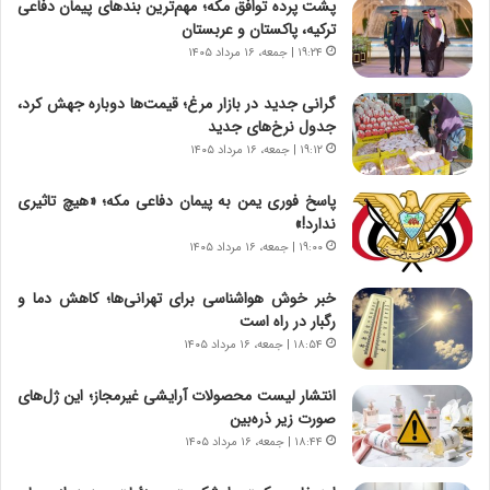
پشت پرده توافق مکه؛ مهم‌ترین بندهای پیمان دفاعی
ن
گ
ترکیه، پاکستان و عربستان
ا
ا
۱۹:۲۴ | جمعه، ۱۶ مرداد ۱۴۰۵
س
ه
ت
ج
گرانی جدید در بازار مرغ؛ قیمت‌ها دوباره جهش کرد،
|
ز
جدول نرخ‌های جدید
ب
ا
ر
۱۹:۱۲ | جمعه، ۱۶ مرداد ۱۴۰۵
ی
ن
ن
ا
ج
پاسخ فوری یمن به پیمان دفاعی مکه؛ «هیچ تاثیری
م
ن
ندارد!»
ه
گ
۱۹:۰۰ | جمعه، ۱۶ مرداد ۱۴۰۵
ج
،
د
ن
خبر خوش هواشناسی برای تهرانی‌ها؛ کاهش دما و
ی
ت
رگبار در راه است
د
و
۱۸:۵۴ | جمعه، ۱۶ مرداد ۱۴۰۵
ا
ا
ی
ن
انتشار لیست محصولات آرایشی غیرمجاز؛ این ژل‌های
ر
س
صورت زیر ذره‌بین
ا
ت
۱۸:۴۴ | جمعه، ۱۶ مرداد ۱۴۰۵
ن‌
ه
خ
د