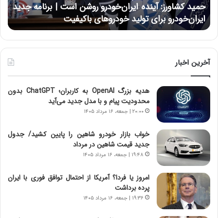
حمید کشاورز: آینده ایران‌خودرو روشن است | برنامه جدید
ح
ر
ی
ایران‌خودرو برای تولید خودروهای باکیفیت
ن
ز
:
:
د
آ
ر
ی
ط
ن
و
آخرین اخبار
د
ل
ه
ت
هدیه بزرگ OpenAI به کاربران؛ ChatGPT بدون
ا
ا
محدودیت پیام و با مدل جدید می‌آید
ی
ر
ر
ی
۲۰:۰۰ | جمعه، ۱۶ مرداد ۱۴۰۵
ا
خ
ن‌
ا
خواب بازار خودرو شاهین را پایین کشید/ جدول
خ
ی
جدید قیمت شاهین در مرداد
و
ر
۱۹:۴۸ | جمعه، ۱۶ مرداد ۱۴۰۵
د
ا
ر
ن
امروز یا فردا؟ آمریکا از احتمال توافق فوری با ایران
و
،
پرده برداشت
ر
ه
۱۹:۳۶ | جمعه، ۱۶ مرداد ۱۴۰۵
و
ی
ش
چ