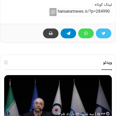
لینک کوتاه :
ویدئو
ح
ح
م
س
ی
ی
د
ن
ک
ع
ش
ل
ا
ا
۱۵:۴۴ | سه شنبه، ۲۶ خرداد ۱۴۰۵
و
ی