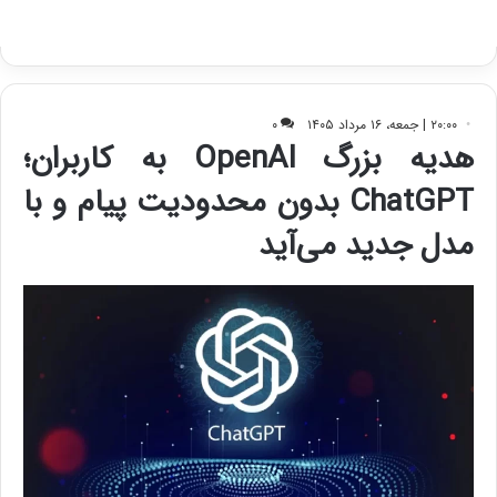
ا
ک
ی
ف
ی
ت