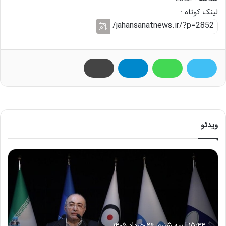
لینک کوتاه :
ویدئو
ح
م
ی
د
ک
ش
ا
۱۵:۴۴ | سه شنبه، ۲۶ خرداد ۱۴۰۵