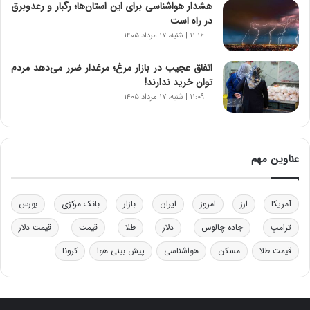
هشدار هواشناسی برای این استان‌ها؛ رگبار و رعدوبرق
و
در راه است
د
۱۱:۱۶ | شنبه، ۱۷ مرداد ۱۴۰۵
ر
و
ب
اتفاق عجیب در بازار مرغ؛ مرغدار ضرر می‌دهد مردم
ر
توان خرید ندارند!
ا
۱۱:۰۹ | شنبه، ۱۷ مرداد ۱۴۰۵
ی
ت
و
ل
عناوین مهم
ی
د
خ
آمریکا
ارز
امروز
ایران
بازار
بانک مرکزی
بورس
و
د
ترامپ
جاده چالوس
دلار
طلا
قیمت
قیمت دلار
ر
قیمت طلا
مسکن
هواشناسی
پیش بینی هوا
کرونا
و
ه
ا
ی