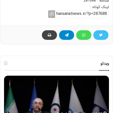
شناسه : 287688
لینک کوتاه :
ویدئو
ح
ح
م
س
ی
ی
د
ن
ک
ع
ش
ل
ا
ا