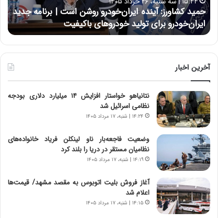
۱۵:۴۴ | سه شنبه، ۲۶ خرداد ۱۴۰۵
و
ی
حمید کشاورز: آینده ایران‌خودرو روشن است | برنامه جدید
ح
ر
ی
ایران‌خودرو برای تولید خودروهای باکیفیت
ن
ز
:
:
د
آ
ر
ی
ط
ن
و
آخرین اخبار
د
ل
ه
ت
نتانیاهو خواستار افزایش ۱۴ میلیارد دلاری بودجه
ا
ا
نظامی اسرائیل شد
ی
ر
ر
ی
۱۴:۲۴ | شنبه، ۱۷ مرداد ۱۴۰۵
ا
خ
ن‌
ا
وضعیت فاجعه‌بار ناو لینکلن فریاد خانواده‌های
خ
ی
نظامیان مستقر در دریا را بلند کرد
و
ر
۱۴:۱۹ | شنبه، ۱۷ مرداد ۱۴۰۵
د
ا
ر
ن
آغاز فروش بلیت اتوبوس به مقصد مشهد/ قیمت‌ها
و
،
اعلام شد
ر
ه
۱۴:۱۵ | شنبه، ۱۷ مرداد ۱۴۰۵
و
ی