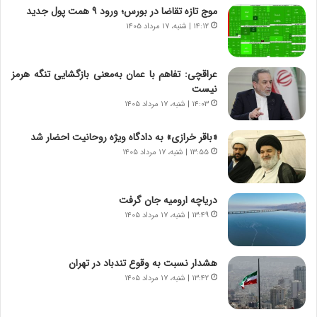
ش
چ
موج تازه تقاضا در بورس؛ ورود ۹ همت پول جدید
ن
گ
۱۴:۱۲ | شنبه، ۱۷ مرداد ۱۴۰۵
ا
ا
س
ه
ت
ج
عراقچی: تفاهم با عمان به‌معنی بازگشایی تنگه هرمز
|
ز
نیست
ب
ا
ر
۱۴:۰۳ | شنبه، ۱۷ مرداد ۱۴۰۵
ی
ن
ن
ا
ج
«باقر خرازی» به دادگاه ویژه روحانیت احضار شد
م
ن
۱۳:۵۵ | شنبه، ۱۷ مرداد ۱۴۰۵
ه
گ
ج
،
د
ن
دریاچه ارومیه جان گرفت
ی
ت
۱۳:۴۹ | شنبه، ۱۷ مرداد ۱۴۰۵
د
و
ا
ا
ی
ن
هشدار نسبت به وقوع تندباد در تهران
ر
س
۱۳:۴۲ | شنبه، ۱۷ مرداد ۱۴۰۵
ا
ت
ن‌
ه
خ
د