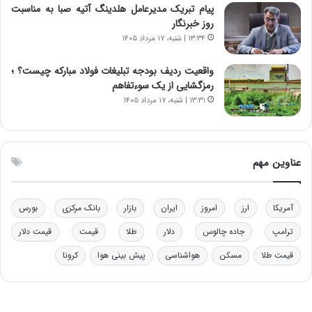
پیام تبریک مدیرعامل هلدینگ آتیه صبا به مناسبت
و
ر
روز خبرنگار
د
م
۱۳:۳۴ | شنبه، ۱۷ مرداد ۱۴۰۵
ر
ق
و
ا
ب
ب
واقعیت ردیف بودجه تبلیغات فولاد مبارکه چیست؟ ؛
ر
ل
رمزگشایی از یک سوءتفاهم
ا
چ
۱۳:۳۱ | شنبه، ۱۷ مرداد ۱۴۰۵
ی
ن
ت
ی
و
ن
ل
ق
عناوین مهم
ی
د
د
ر
خ
ت
آمریکا
ارز
امروز
ایران
بازار
بانک مرکزی
بورس
و
ی
د
ب
ترامپ
جاده چالوس
دلار
طلا
قیمت
قیمت دلار
ر
ا
قیمت طلا
مسکن
هواشناسی
پیش بینی هوا
کرونا
و
ی
ه
س
ا
ت
ی
د