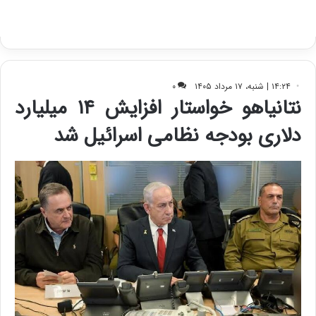
ب
ا
ک
ی
ف
ی
ت