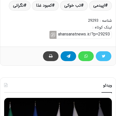
اپیدمی
تب خوکی
کمبود غذا
نگرانی
شناسه : 29293
لینک کوتاه :
ویدئو
ح
ح
م
س
ی
ی