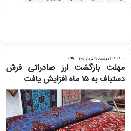
و
ی
ه
س
ا
ت
ی
د
ب
ا
ک
ی
ف
ی
ت