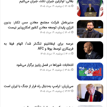
بقائی: اوکراین جبران نکند، جبران می‌کنیم
و
،
۱۴:۱۵ | دوشنبه، ۱۹ مرداد ۱۴۰۵
ر
ه
و
ی
ش
چ
مدیرعامل شرکت مجتمع معادن مس تکنار: بدون
ن
گ
انرژی پایدار، توسعه معادن کشور امکان‌پذیر نیست
ا
ا
۱۴:۰۶ | دوشنبه، ۱۹ مرداد ۱۴۰۵
س
ه
ت
ج
عرصه برای اینفانتینو تنگ‌تر شد/ اتهام فیفا به
|
ز
فریبکاری توسط یوفا و AFC
ب
ا
ر
۱۴:۰۱ | دوشنبه، ۱۹ مرداد ۱۴۰۵
ی
ن
ن
ا
ج
انتخابات شوراها در فصل پاییز برگزار می‌شود
م
ن
۱۳:۵۰ | دوشنبه، ۱۹ مرداد ۱۴۰۵
ه
گ
ج
،
د
ن
سی‌ان‌ان: ترامپ به‌دنبال راه فرار از جنگ با ایران است
ی
ت
۱۳:۴۲ | دوشنبه، ۱۹ مرداد ۱۴۰۵
د
و
ا
ا
ی
ن