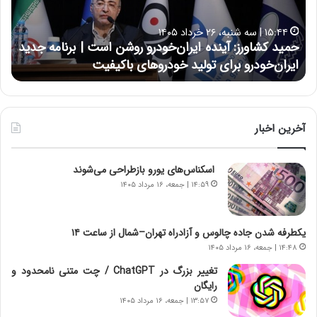
ل
ا
۱۷:۳۹ | سه شنبه، ۲۲ اردیبهشت ۱۴۰۵
ی
 ایران‌خودرو روشن است | برنامه جدید
حسین علایی: در طول تا
ی
ولید خودروهای باکیفیت
نتوانسته در مقابل چنین
:
د
ر
ط
و
آخرین اخبار
ل
ت
اسکناس‌های یورو بازطراحی می‌شوند
ا
ر
۱۴:۵۹ | جمعه، ۱۶ مرداد ۱۴۰۵
ی
خ
ا
یکطرفه شدن جاده چالوس و آزادراه تهران–شمال از ساعت ۱۴
ی
۱۴:۴۸ | جمعه، ۱۶ مرداد ۱۴۰۵
ر
تغییر بزرگ در ChatGPT / چت متنی نامحدود و
ا
رایگان
ن
۱۳:۵۷ | جمعه، ۱۶ مرداد ۱۴۰۵
،