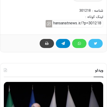
شناسه : 301218
لینک کوتاه :
ویدئو
ح
س
ی
ن
ع