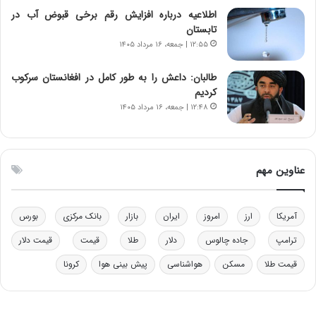
ه
اطلاعیه درباره افزایش رقم برخی قبوض آب در
د
تابستان
ر
۱۲:۵۵ | جمعه، ۱۶ مرداد ۱۴۰۵
م
ق
طالبان: داعش را به طور کامل در افغانستان سرکوب
ا
کردیم
ب
۱۲:۴۸ | جمعه، ۱۶ مرداد ۱۴۰۵
ل
چ
ن
ی
عناوین مهم
ن
ق
د
آمریکا
ارز
امروز
ایران
بازار
بانک مرکزی
بورس
ر
ت
ترامپ
جاده چالوس
دلار
طلا
قیمت
قیمت دلار
ی
ب
قیمت طلا
مسکن
هواشناسی
پیش بینی هوا
کرونا
ا
ی
س