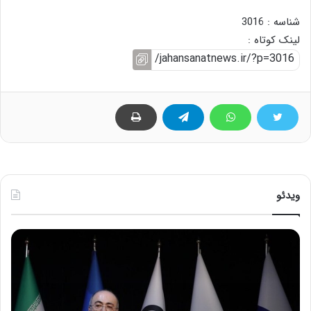
شناسه : 3016
لینک کوتاه :
ویدئو
ح
ح
م
س
ی
ی
د
ن
ک
ع
ش
ل