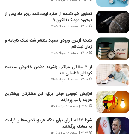
و
ی
ش
چ
تصاویر خیره‌کننده از حفره ایجادشده روی ماه پس از
ن
گ
برخورد موشک فالکون ۹
ا
ا
۲۳:۰۹ | جمعه، ۱۶ مرداد ۱۴۰۵
س
ه
ت
ج
نتیجه آزمون ورودی سمپاد منتشر شد؛ لینک کارنامه و
|
ز
زمان ثبت‌نام
ب
ا
ر
۲۳:۰۲ | جمعه، ۱۶ مرداد ۱۴۰۵
ی
ن
ن
ا
ج
از ۷ سالگی مراقب باشید؛ دشمن خاموش سلامت
م
ن
کودکان شناسایی شد
ه
گ
۲۳:۰۰ | جمعه، ۱۶ مرداد ۱۴۰۵
ج
،
د
ن
افزایش نجومی قبض برق؛ این مشترکان بیشترین
ی
ت
هزینه را می‌پردازند
د
و
۲۲:۵۲ | جمعه، ۱۶ مرداد ۱۴۰۵
ا
ا
ی
ن
شرط ۲گانه ایران برای تنگه هرمز؛ تحریم‌ها و غرامت
ر
س
به معادله برگشتند
ا
ت
۲۲:۳۳ | جمعه، ۱۶ مرداد ۱۴۰۵