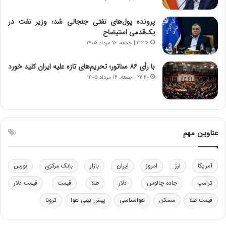
ن‌
ه
خ
د
پرونده پول‌های نفتی جنجالی شد؛ وزیر نفت در
و
ر
یک‌قدمی استیضاح
د
م
۲۲:۲۶ | جمعه، ۱۶ مرداد ۱۴۰۵
ر
ق
و
ا
ب
ب
با رأی ۸۶ سناتور؛ تحریم‌های تازه علیه ایران کلید خورد
ر
ل
۲۲:۲۰ | جمعه، ۱۶ مرداد ۱۴۰۵
ا
چ
ی
ن
ت
ی
و
ن
ل
ق
عناوین مهم
ی
د
د
ر
خ
ت
آمریکا
ارز
امروز
ایران
بازار
بانک مرکزی
بورس
و
ی
د
ب
ترامپ
جاده چالوس
دلار
طلا
قیمت
قیمت دلار
ر
ا
قیمت طلا
مسکن
هواشناسی
پیش بینی هوا
کرونا
و
ی
ه
س
ا
ت