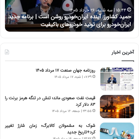
ا
ا
۱۵:۴۴ | سه شنبه، ۲۶ خرداد ۱۴۰۵
و
ی
حمید کشاورز: آینده ایران‌خودرو روشن است | برنامه جدید
ح
ر
ی
ایران‌خودرو برای تولید خودروهای باکیفیت
ن
ز
:
:
د
آ
ر
ی
ط
ن
و
آخرین اخبار
د
ل
ه
ت
روزنامه جهان صنعت ۱۷ مرداد ۱۴۰۵
ا
ا
ی
ر
۰۷:۳۹ | شنبه، ۱۷ مرداد ۱۴۰۵
ر
ی
ا
خ
ن‌
ا
قیمت نفت صعودی ماند؛ تنش در تنگه هرمز برنت را
خ
ی
۸۳ دلار کرد
و
ر
۲۳:۵۵ | جمعه، ۱۶ مرداد ۱۴۰۵
د
ا
ر
ن
شوک به مشمولان کالابرگ؛ زمان شارژ تغییر
و
،
کرد+تاریخ جدید
ر
ه
۲۳:۴۲ | جمعه، ۱۶ مرداد ۱۴۰۵