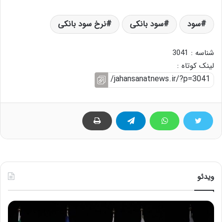
سود
سود بانکی
نرخ سود بانکی
شناسه : 3041
لینک کوتاه :
ویدئو
ح
ح
م
س