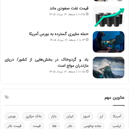
ی
ن
قیمت نفت صعودی ماند
ر
س
۱۰:۲۵ | جمعه، ۱۶ مرداد ۱۴۰۵
ا
ت
ن‌
ه
خ
د
حمله سایبری گسترده به بورس آمریکا
و
ر
۱۰:۱۳ | جمعه، ۱۶ مرداد ۱۴۰۵
د
م
ر
ق
و
ا
ب
ب
باد و گردوخاک در بخش‌هایی از کشور/ دریای
ر
ل
مازندران مواج است
ا
چ
۱۰:۰۵ | جمعه، ۱۶ مرداد ۱۴۰۵
ی
ن
ت
ی
و
ن
ل
ق
عناوین مهم
ی
د
د
ر
خ
ت
آمریکا
ارز
امروز
ایران
بازار
بانک مرکزی
بورس
و
ی
د
ب
ترامپ
جاده چالوس
دلار
طلا
قیمت
قیمت دلار