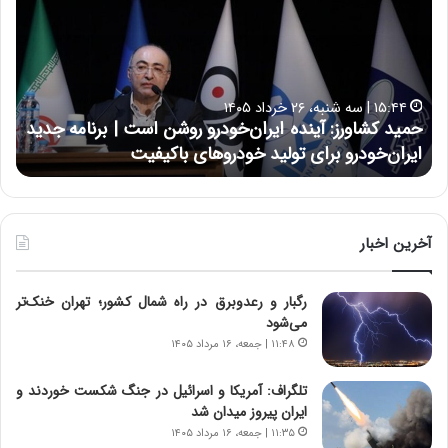
ی
ی
د
ن
ک
ع
ش
ل
ا
ا
۱۵:۴۴ | سه شنبه، ۲۶ خرداد ۱۴۰۵
و
ی
حمید کشاورز: آینده ایران‌خودرو روشن است | برنامه جدید
ح
ر
ی
ایران‌خودرو برای تولید خودروهای باکیفیت
ن
ز
:
:
د
آ
ر
ی
ط
ن
و
آخرین اخبار
د
ل
ه
ت
رگبار و رعدوبرق در راه شمال کشور؛ تهران خنک‌تر
ا
ا
می‌شود
ی
ر
ر
ی
۱۱:۴۸ | جمعه، ۱۶ مرداد ۱۴۰۵
ا
خ
ن‌
ا
تلگراف: آمریکا و اسرائیل در جنگ شکست خوردند و
خ
ی
ایران پیروز میدان شد
و
ر
۱۱:۳۵ | جمعه، ۱۶ مرداد ۱۴۰۵