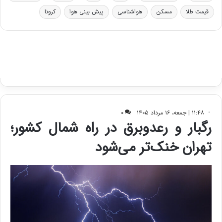
ر
ا
قیمت طلا
مسکن
هواشناسی
پیش بینی هوا
کرونا
و
ی
ه
س
ا
ت
ی
د
ب
ا
ک
ی
ف
ی
ت