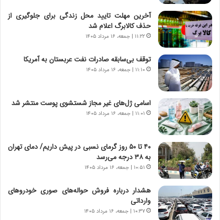
د
ا
ر
ن
آخرین مهلت تایید محل زندگی برای جلوگیری از
و
،
حذف کالابرگ اعلام شد
ر
ه
۱۱:۲۲ | جمعه، ۱۶ مرداد ۱۴۰۵
و
ی
ش
چ
توقف بی‌سابقه صادرات نفت عربستان به آمریکا
ن
گ
۱۱:۱۰ | جمعه، ۱۶ مرداد ۱۴۰۵
ا
ا
س
ه
ت
ج
اسامی ژل‌های غیر مجاز شستشوی پوست منتشر شد
|
ز
ب
۱۱:۰۱ | جمعه، ۱۶ مرداد ۱۴۰۵
ا
ر
ی
ن
ن
ا
ج
۴۰ تا ۵۰ روز گرمای نسبی در پیش داریم/ دمای تهران
م
ن
به ۳۸ درجه می‌رسد
ه
گ
۱۰:۵۱ | جمعه، ۱۶ مرداد ۱۴۰۵
ج
،
د
ن
هشدار درباره فروش حواله‌های صوری خودروهای
ی
ت
وارداتی
د
و
۱۰:۳۷ | جمعه، ۱۶ مرداد ۱۴۰۵
ا
ا