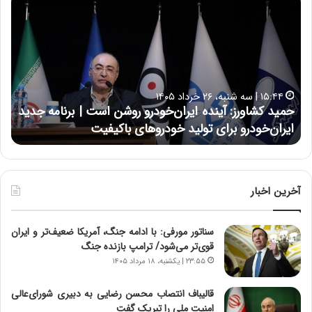
م
س
ی
ی
د
ن
ک
ع
ش
ل
ا
ا
۱۵:۴۴ | سه شنبه، ۲۶ خرداد ۱۴۰۵
و
ی
حمید کشاورز: آینده ایران‌خودرو روشن است | برنامه جدید
ح
ر
ی
ایران‌خودرو برای تولید خودروهای باکیفیت
ن
ز
:
:
د
آ
ر
ی
ط
ن
و
آخرین اخبار
د
ل
ه
ت
سناتور مورفی: با ادامه جنگ، آمریکا ضعیف‌تر و ایران
ا
ا
قوی‌تر می‌شود/ ترامپ بازنده جنگ
ی
ر
ر
ی
۲۳:۵۵ | یکشنبه، ۱۸ مرداد ۱۴۰۵
ا
خ
ن‌
ا
قالیباف انتصاب محسن رضایی به دبیری شورای‌عالی
خ
ی
امنیت ملی را تبریک گفت