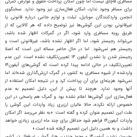
مسافری قاچاق نیست اما چون امکان پرداخت حقوق و عوارض گمرکی
برای مسافر وجود ندارد، امکان فعال‌سازی نیز وجود ندارد. سخنگوی
انجمن واردکنندگان موبایل، تبلت و لوازم جانبی درباره قانونی یا
غیرقانونی بودن این گوشی‌ها نیز توضیح داده که هر کالایی که از
طریق رویه مسافری وارد شود، اگر در گمرکات اظهار شده باشد،
می‌تواند رجیستر شود، اما اگر اظهار نشده باشد، غیرقانونی است و
رجیستر هم نمی‌شود. اما در حال حاضر مساله این است که اصلا
رجیستر شدن یا نشدن آیفون ۱۴ تعیین‌تکلیف نشده است. این عدم
تعیین‌تکلیف در حالی ادامه پیدا کرده است که گوشی‌های آیفون۱۴
واردشده از شیوه مسافری به کشور، در گمرک ارزش‌گذاری شده‌اند اما
نمی‌شود هزینه‌ای برای آن پرداخت کرد و در نتیجه امکان استفاده از
آنها وجود ندارد. هرچند تا پیش از این، دلیل تصمیم به عدم
فعال‌سازی این گوشی‌ها اعلام نشده بود و گمرک هم پاسخی در این
خصوص ارائه نکرده، حالا عالیان ارزبری زیاد واردات این گوشی را
علت این تصمیم عنوان کرده و گفته است: «به نظر می‌رسد اگر امکان
واردات آیفون۱۴ فراهم شود حداقل برای چند ماه ارزبری زیادی خواهد
داشت و به همین دلیل این تصمیم گرفته شده است‌.»
رجیستر نشدن آیفون۱۴ و وجود چندین هزار گوشی غیرفعال در کشور