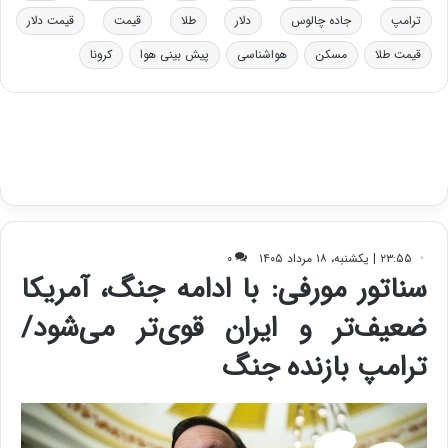
د
ب
ترامپ
جاده چالوس
دلار
طلا
قیمت
قیمت دلار
ر
ا
قیمت طلا
مسکن
هواشناسی
پیش بینی هوا
کرونا
و
ی
ه
س
ا
ت
ی
د
ب
ا
ک
ی
ف
ی
ت