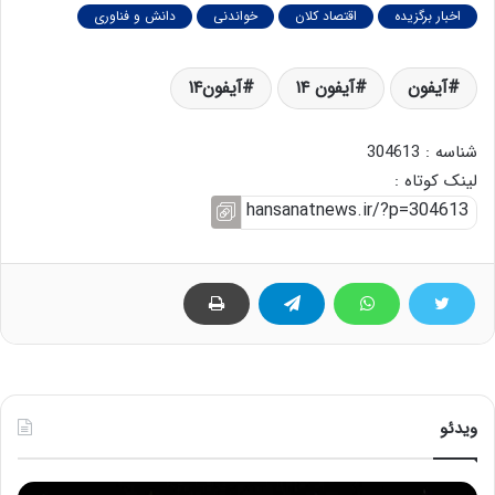
اخبار برگزیده
اقتصاد کلان
خواندنی
دانش و فناوری
آیفون
آیفون ۱۴
آیفون۱۴
شناسه : 304613
لینک کوتاه :
ویدئو
ح
ح