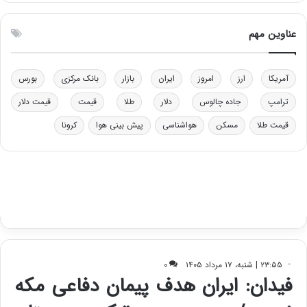
ت
ی
و
ن
ل
ق
عناوین مهم
ی
د
د
ر
خ
ت
آمریکا
ارز
امروز
ایران
بازار
بانک مرکزی
بورس
و
ی
د
ب
ترامپ
جاده چالوس
دلار
طلا
قیمت
قیمت دلار
ر
ا
قیمت طلا
مسکن
هواشناسی
پیش بینی هوا
کرونا
و
ی
ه
س
ا
ت
ی
د
ب
ا
ک
ی
ف
ی
ت