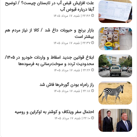
ا
ج
علت افزایش قبض آب در تابستان چیست؟ / توضیح
م
ن
آبفا درباره قبوض آب
ه
گ
۲۲:۴۶ | شنبه، ۱۷ مرداد ۱۴۰۵
ج
،
د
ن
بازار برنج و حبوبات داغ شد / کالا از نیاز مردم هم
ی
ت
بیشتر است
د
و
۲۲:۳۷ | شنبه، ۱۷ مرداد ۱۴۰۵
ا
ا
ی
ن
ابلاغ قوانین جدید اسقاط و واردات خودرو در ۱۴۰۵/
ر
س
محدودیت تردد و سوخت‌رسانی به فرسوده‌ها
ا
ت
۲۲:۲۶ | شنبه، ۱۷ مرداد ۱۴۰۵
ن‌
ه
خ
د
راز راه‌راه بودن گورخرها فاش شد
و
ر
۲۲:۱۸ | شنبه، ۱۷ مرداد ۱۴۰۵
د
م
ر
ق
و
ا
ب
ب
احتمال سفر ویتکاف و کوشنر به اوکراین و روسیه
ر
ل
۲۲:۱۰ | شنبه، ۱۷ مرداد ۱۴۰۵
ا
چ
ی
ن