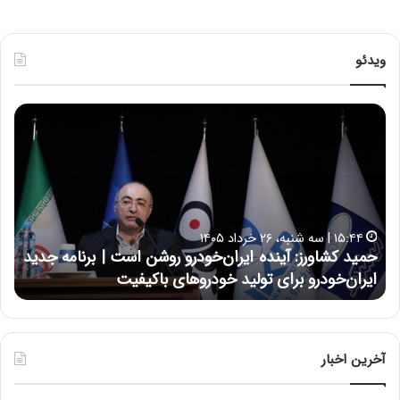
ویدئو
ح
ح
م
س
ی
ی
د
ن
ک
ع
ش
ل
ا
ا
۱۵:۴۴ | سه شنبه، ۲۶ خرداد ۱۴۰۵
و
ی
حمید کشاورز: آینده ایران‌خودرو روشن است | برنامه جدید
ح
ر
ی
ایران‌خودرو برای تولید خودروهای باکیفیت
ن
ز
:
:
د
آ
ر
ی
ط
ن
و
آخرین اخبار
د
ل
ه
ت