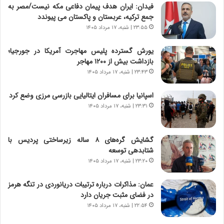
فیدان: ایران هدف پیمان دفاعی مکه نیست/مصر به
ا
ا
جمع ترکیه، عربستان و پاکستان می پیوندد
ی
ر
ر
ی
۲۳:۵۵ | شنبه، ۱۷ مرداد ۱۴۰۵
ا
خ
ن‌
ا
یورش گسترده پلیس مهاجرت آمریکا در جورجیا؛
خ
ی
بازداشت بیش از ۱۲۰۰ مهاجر
و
ر
۲۳:۴۳ | شنبه، ۱۷ مرداد ۱۴۰۵
د
ا
ر
ن
اسپانیا برای مسافران ایتالیایی بازرسی مرزی وضع کرد
و
،
۲۳:۳۱ | شنبه، ۱۷ مرداد ۱۴۰۵
ر
ه
و
ی
ش
چ
گشایش گره‌های ۸ ساله زیرساختی پردیس با
ن
گ
شتابدهی توسعه
ا
ا
۲۳:۲۰ | شنبه، ۱۷ مرداد ۱۴۰۵
س
ه
ت
ج
عمان: مذاکرات درباره ترتیبات دریانوردی در تنگه هرمز
|
ز
در فضای مثبت جریان دارد
ب
ا
ر
۲۲:۵۴ | شنبه، ۱۷ مرداد ۱۴۰۵
ی
ن
ن