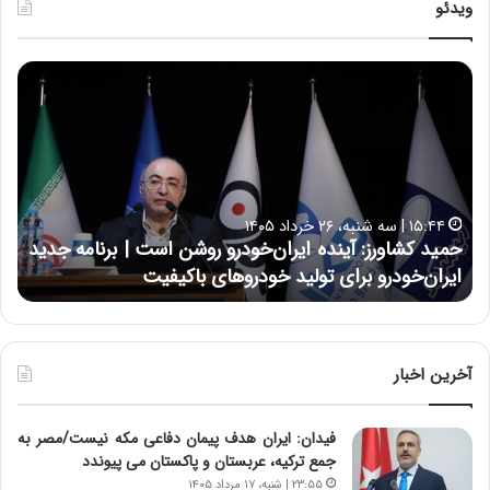
ویدئو
ح
ح
م
س
ی
ی
د
ن
ک
ع
ش
ل
ا
ا
۱۵:۴۴ | سه شنبه، ۲۶ خرداد ۱۴۰۵
و
ی
حمید کشاورز: آینده ایران‌خودرو روشن است | برنامه جدید
ح
ر
ی
ایران‌خودرو برای تولید خودروهای باکیفیت
ن
ز
:
:
د
آ
ر
ی
ط
ن
و
آخرین اخبار
د
ل
ه
ت
فیدان: ایران هدف پیمان دفاعی مکه نیست/مصر به
ا
ا
جمع ترکیه، عربستان و پاکستان می پیوندد
ی
ر
ر
ی
۲۳:۵۵ | شنبه، ۱۷ مرداد ۱۴۰۵