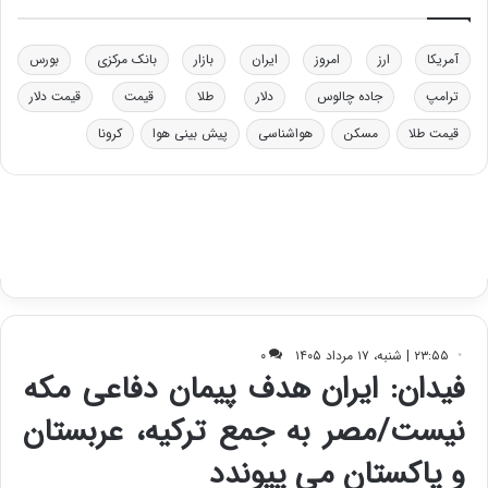
ی
د
د
ر
خ
ت
آمریکا
ارز
امروز
ایران
بازار
بانک مرکزی
بورس
و
ی
د
ب
ترامپ
جاده چالوس
دلار
طلا
قیمت
قیمت دلار
ر
ا
قیمت طلا
مسکن
هواشناسی
پیش بینی هوا
کرونا
و
ی
ه
س
ا
ت
ی
د
ب
ا
ک
ی
ف
ی
ت