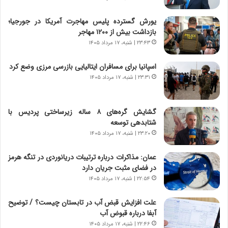
ا
خ
ن‌
ا
یورش گسترده پلیس مهاجرت آمریکا در جورجیا؛
خ
ی
بازداشت بیش از ۱۲۰۰ مهاجر
و
ر
۲۳:۴۳ | شنبه، ۱۷ مرداد ۱۴۰۵
د
ا
ر
ن
اسپانیا برای مسافران ایتالیایی بازرسی مرزی وضع کرد
و
،
۲۳:۳۱ | شنبه، ۱۷ مرداد ۱۴۰۵
ر
ه
و
ی
ش
چ
گشایش گره‌های ۸ ساله زیرساختی پردیس با
ن
گ
شتابدهی توسعه
ا
ا
۲۳:۲۰ | شنبه، ۱۷ مرداد ۱۴۰۵
س
ه
ت
ج
عمان: مذاکرات درباره ترتیبات دریانوردی در تنگه هرمز
|
ز
در فضای مثبت جریان دارد
ب
ا
ر
۲۲:۵۴ | شنبه، ۱۷ مرداد ۱۴۰۵
ی
ن
ن
ا
ج
علت افزایش قبض آب در تابستان چیست؟ / توضیح
م
ن
آبفا درباره قبوض آب
ه
گ
۲۲:۴۶ | شنبه، ۱۷ مرداد ۱۴۰۵