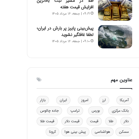
طلا در مسیر ثبت بالاترین
و
ا
افزایش قیمت هفته
ب
ب
۰۹:۱۹ | جمعه، ۱۶ مرداد ۱۴۰۵
ر
ل
ا
چ
پیش‌بینی پاییز پر بارش در ایران؛
ی
ن
لطفا غافلگیر نشوید
ت
ی
۰۹:۱۰ | جمعه، ۱۶ مرداد ۱۴۰۵
و
ن
ل
ق
ی
د
د
ر
خ
ت
و
ی
عناوین مهم
د
ب
ر
ا
و
ی
آمریکا
ارز
امروز
ایران
بازار
ه
س
ا
ت
بانک مرکزی
بورس
ترامپ
جاده چالوس
ی
د
دلار
طلا
قیمت
قیمت دلار
قیمت طلا
ب
ا
مسکن
هواشناسی
پیش بینی هوا
کرونا
ک