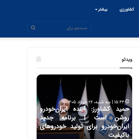
کشاورزی
بیشتر
جستجو
برای
ویدئو
ح
ح
م
س
ی
ی
د
ن
۱۵:۴۴ | سه شنبه، ۲۶ خرداد ۱۴۰۵
ک
ع
حمید کشاورز: آینده ایران‌خودرو
ش
ل
۱۷:۳۹ | سه شنبه، ۲۲ اردیبهشت ۱۴۰۵
روشن است | برنامه جدید
حسین علایی: 
ا
ا
و
ی
ه
ایران‌خودرو برای تولید خودروهای
هیچگاه جز ای
ر
ی
باکیفیت
مقابل چنین ق
ز
: