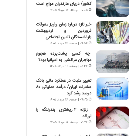
س
ه
کشور/ دریای مازندران مواج است
ت
ج
۱۰:۰۵ | جمعه، ۱۶ مرداد ۱۴۰۵
|
ز
ب
ا
خبر تازه درباره زمان واریز معوقات
ر
ی
فروردین و اردیبهشت
ن
ن
بازنشستگان تامین اجتماعی
ا
ج
۰۹:۵۴ | جمعه، ۱۶ مرداد ۱۴۰۵
م
ن
ه
گ
چه کسی پشت‌پرده هجوم
ج
،
مهاجران مراکشی به اسپانیا بود؟
د
ن
۰۹:۴۶ | جمعه، ۱۶ مرداد ۱۴۰۵
ی
ت
د
و
تغییر مثبت در عملکرد مالی بانک
ا
ا
صادرات ایران/ درآمد عملیاتی ۸۰
ی
ن
درصد رشد کرد
ر
س
۰۹:۳۵ | جمعه، ۱۶ مرداد ۱۴۰۵
ا
ت
زلزله ۴ ریشتری بندرلنگه را
ن‌
ه
لرزاند
خ
د
و
ر
۰۹:۲۶ | جمعه، ۱۶ مرداد ۱۴۰۵
د
م
ر
ق