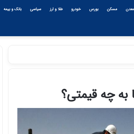
عدن
مسکن
بورس
خودرو
طلا و ارز
سیاسی
بانک و بیمه
چ
ی
ن
 به چه قیمتی؟
و
ب
ح
ر
۱۲:۱۸ | دوشنبه، ۱۸ اسفند ۱۴۰۴
ا
چین و بحران خاورمیانه؛ بازند
ن
پنهان یا برنده بزرگ؟
خ