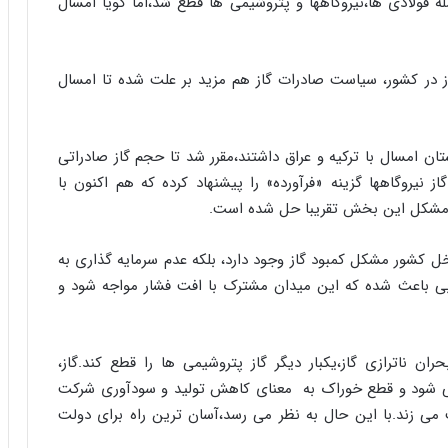
ه فولادی ها،نیروگاهها و پتروشیمی ها قطع شد،اما گویا امسال
ا
ب
ر
ن
ر مکعب ناترازی گاز در کشور، سیاست صادرات گاز هم مزید بر علت شده تا امسال
د
ه
ب
ز
ن امسال با ترکیه و عراق داشتند،مقرر شد تا حجم گاز صادراتی
ر
 نیروگاهها گزینه «فرآورده» را پیشنهاد کرده که هم اکنون با
گ
ها،مشکل این بخش تقریبا حل شده است.
؟
خل کشور مشکل کمبود گاز وجود دارد، بلکه عدم سرمایه گذاری به
بی باعث شده که این میدان مشترک با افت فشار مواجه شود و
 ناترازی گاز،یکبار دیگر گاز پتروشیمی ها را قطع کند.گاز،
ود و قطع خوراک به معنای کاهش تولید و سودآوری شرکت
ی زند.با این حال به نظر می رسد،آسان ترین راه برای دولت