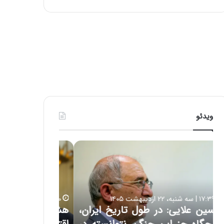
ی
ف
ی
ت