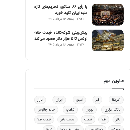
و
با رأی ۸۶ سناتور؛ تحریم‌های تازه
ب
علیه ایران کلید خورد
ر
۲۲:۲۰ | جمعه، ۱۶ مرداد ۱۴۰۵
ا
ی
پیش‌بینی شوکه‌کننده قیمت طلا؛
ت
اونس تا ۵ هزار دلار صعود می‌کند
و
۲۲:۱۷ | جمعه، ۱۶ مرداد ۱۴۰۵
ل
ی
د
خ
و
د
عناوین مهم
ر
و
ه
آمریکا
ارز
امروز
ایران
بازار
ا
ی
بانک مرکزی
بورس
ترامپ
جاده چالوس
ب
دلار
طلا
قیمت
قیمت دلار
قیمت طلا
ا
ک
مسکن
هواشناسی
پیش بینی هوا
کرونا