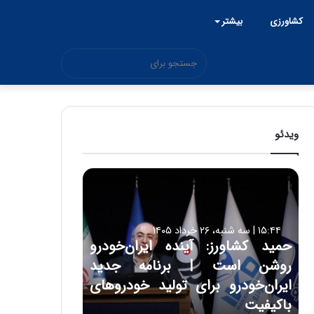
کشاورزی
بیشتر
جستجو
برای
ویدئو
ح
م
ی
د
۱۵:۴۴ | سه شنبه، ۲۶ خرداد ۱۴۰۵
ک
حمید کشاورز: آینده ایران‌خودرو
ش
روشن است | برنامه جدید
ا
و
ایران‌خودرو برای تولید خودروهای
ر
باکیفیت
ز