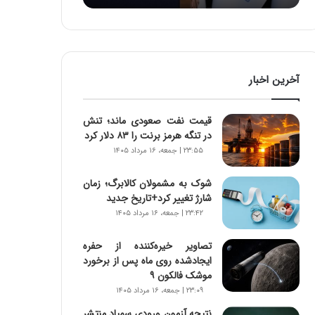
:
آ
ی
ن
د
آخرین اخبار
ه
ا
ی
قیمت نفت صعودی ماند؛ تنش
ر
در تنگه هرمز برنت را ۸۳ دلار کرد
ا
۲۳:۵۵ | جمعه، ۱۶ مرداد ۱۴۰۵
ن‌
خ
شوک به مشمولان کالابرگ؛ زمان
و
شارژ تغییر کرد+تاریخ جدید
د
۲۳:۴۲ | جمعه، ۱۶ مرداد ۱۴۰۵
ر
و
ر
تصاویر خیره‌کننده از حفره
و
ایجادشده روی ماه پس از برخورد
ش
موشک فالکون ۹
ن
۲۳:۰۹ | جمعه، ۱۶ مرداد ۱۴۰۵
ا
نتیجه آزمون ورودی سمپاد منتشر